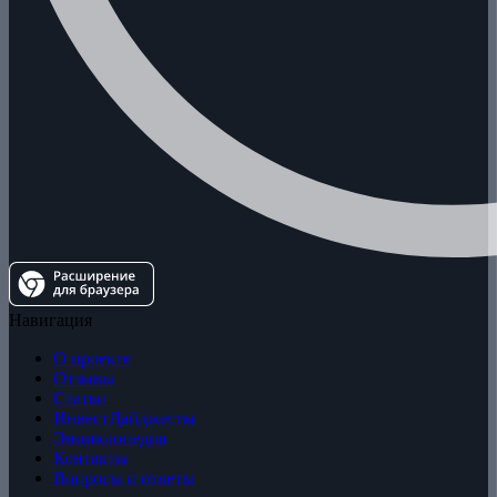
Навигация
О проекте
Отзывы
Статьи
ИнвестДайджесты
Энциклопедия
Контакты
Вопросы и ответы