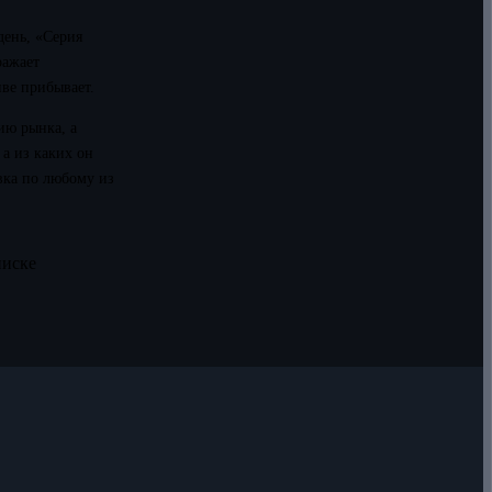
день, «Серия
ражает
иве прибывает.
ию рынка, а
а из каких он
вка по любому из
писке