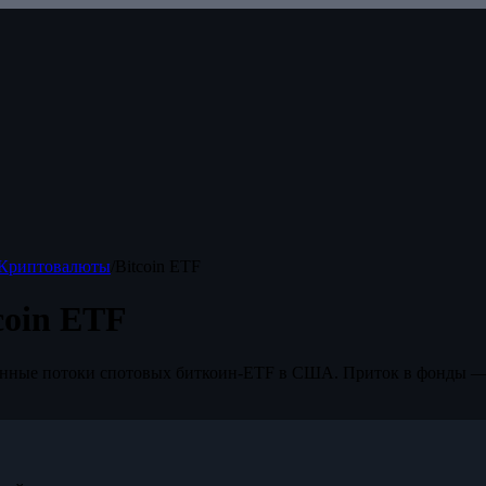
Криптовалюты
/
Bitcoin ETF
coin ETF
нные потоки спотовых биткоин-ETF в США. Приток в фонды —