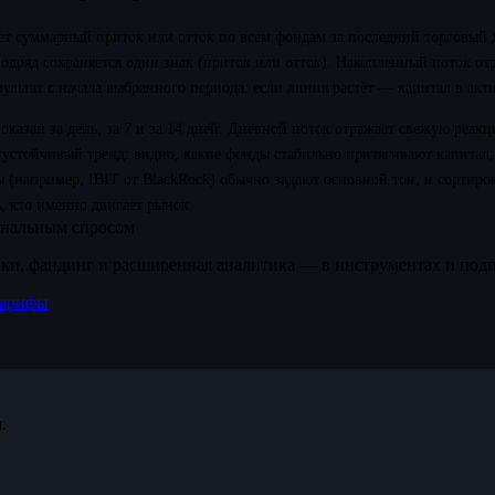
ет суммарный приток или отток по всем фондам за последний торговый 
одряд сохраняется один знак (приток или отток). Накопленный поток от
льтат с начала выбранного периода: если линия растёт — капитал в акт
оказан за день, за 7 и за 14 дней. Дневной поток отражает свежую реакц
устойчивый тренд: видно, какие фонды стабильно притягивают капитал, 
 (например, IBIT от BlackRock) обычно задают основной тон, и сортиро
, кто именно двигает рынок.
ональным спросом
ки, фандинг и расширенная аналитика — в инструментах и под
арифы
.