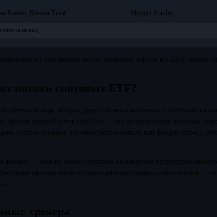
n Stanley Bitcoin Trust
Morgan Stanley
уется за период
обновляются ежедневно после закрытия торгов в США. Значени
ют потоки спотовых ETF?
биржевые фонды, которые держат биткоин напрямую и торгуются на ам
и. Чистый дневной поток (net flow) — это разница между деньгами, за
день. Приток означает, что инвесторы покупали паи фондов (спрос), отт
м фондам — один из самых наглядных индикаторов институционального
тойчивые притоки часто сопровождают рост цены, а серия оттоков — си
ла.
нные трекера