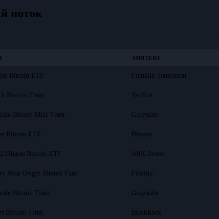
й поток
Д
ЭМИТЕНТ
lin Bitcoin ETF
Franklin Templeton
k Bitcoin Trust
VanEck
cale Bitcoin Mini Trust
Grayscale
se Bitcoin ETF
Bitwise
21Shares Bitcoin ETF
ARK Invest
ity Wise Origin Bitcoin Fund
Fidelity
cale Bitcoin Trust
Grayscale
es Bitcoin Trust
BlackRock