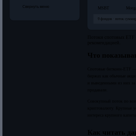
Свернуть меню
MSBT
Morga
9 фондов · поток суммир
Потоки спотовых ETF 
рекомендацией.
Что показыва
Спотовые биткоин-ETF — 
биржах как обычные акци
и выведенными из них за 
продавали.
Совокупный поток по все
криптовалюту. Крупные ус
интереса крупного капита
Как читать да