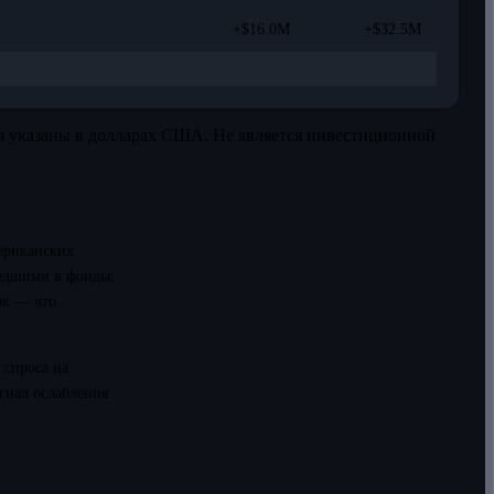
+$16.0M
+$32.5M
я указаны в долларах США. Не является инвестиционной
ериканских
шедшими в фонды,
ок — что
 спроса на
гнал ослабления