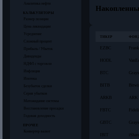
Аналитика нефти
Накопленны
КАЛЬКУЛЯТОРЫ
Размер позиции
Цена ликвидации
Усреднение
ТИКЕР
ФОН
Сложный процент
EZBC
Frank
Прибыль / Убыток
Дивиденды
HODL
VanEc
НДФЛ с торговли
Инфляция
BTC
Grays
Ипотека
BITB
Bitwi
Безубыток сделки
Серия убытков
ARKB
ARK 
Матожидание системы
Восстановление просадки
FBTC
Fidel
Годовая доходность
GBTC
Grays
ПРОЧЕЕ
Конвертер валют
IBIT
iShar