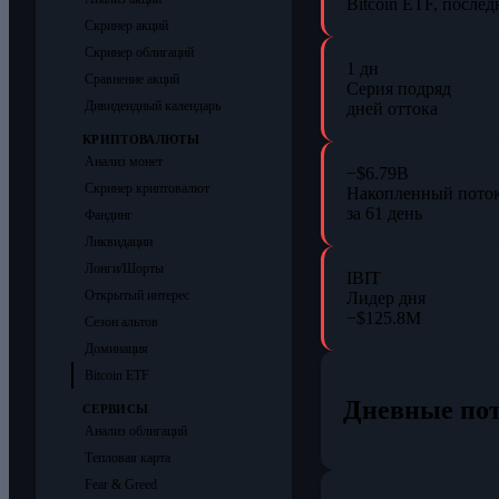
Bitcoin ETF, после
Скринер акций
Скринер облигаций
1 дн
Сравнение акций
Серия подряд
Дивидендный календарь
дней оттока
КРИПТОВАЛЮТЫ
Анализ монет
−$6.79B
Скринер криптовалют
Накопленный пото
за 61 день
Фандинг
Ликвидации
Лонги/Шорты
IBIT
Открытый интерес
Лидер дня
−$125.8M
Сезон альтов
Доминация
Bitcoin ETF
Дневные по
СЕРВИСЫ
Анализ облигаций
Тепловая карта
Fear & Greed