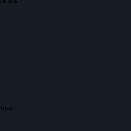
дний день
к
токи