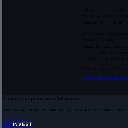
«Поток за день» показыва
подряд» — сколько дней п
совокупный денежный резу
В таблице фондов поток п
суммы за неделю и две — 
уходит. Крупные эмитенты
периодов помогает понять
Следите за институци
Ликвидации, ETF-пото
Крипто-инструменты
Т
Следите за рынком в Telegram
Аналитика, настроение рынка, лидеры дня и ключевые события
Подписаться
ETP
INVEST