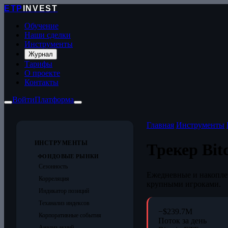
ETP
INVEST
Обучение
Наши сделки
Инструменты
Журнал
Тарифы
О проекте
Контакты
Войти
Платформа
Главная
/
Инструменты
/
ИНСТРУМЕНТЫ
Трекер Bit
ФОНДОВЫЕ РЫНКИ
Сезонность
Ежедневные и накопле
Корреляция
крупными игроками.
Индикатор позиций
Теханализ индексов
−$239.7M
Корпоративные события
Поток за день
Анализ акций