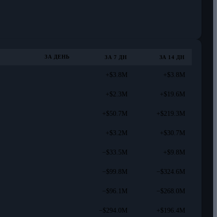
ЗА ДЕНЬ
ЗА 7 ДН
ЗА 14 ДН
+$3.8M
+$3.8M
+$2.3M
+$19.6M
+$50.7M
+$219.3M
+$3.2M
+$30.7M
−$33.5M
+$9.8M
−$99.8M
−$324.6M
−$96.1M
−$268.0M
−$294.0M
+$196.4M