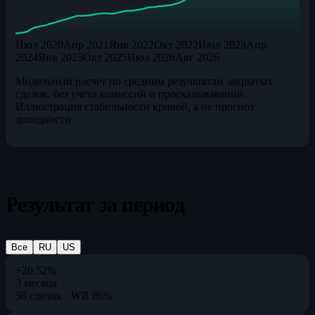
Июл 2020
Апр 2021
Янв 2022
Окт 2022
Июл 2023
Апр
2024
Янв 2025
Окт 2025
Июл 2026
Авг 2026
Модельный расчёт по средним результатам закрытых
сделок, без учёта комиссий и проскальзываний.
Иллюстрация стабильности кривой, а не прогноз
доходности.
Результат за период
Все
RU
US
+20.52%
3 месяца
50 сделок · WR 86%