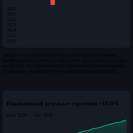
2020
2021
2022
2023
2024
2025
2026
«Модель» — расчётный результат портфеля при равном
распределении капитала по закрытым сделкам (3% депозита
на сделку), без учёта комиссий, налогов и проскальзываний.
Сравнение с индексом носит иллюстративный характер.
Накопленный результат стратегии
+1028%
Июл 2020 — Авг 2026