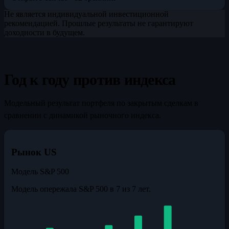
Не является индивидуальной инвестиционной
рекомендацией. Прошлые результаты не гарантируют
доходности в будущем.
Год к году против индекса
Модельный результат портфеля по закрытым сделкам в
сравнении с динамикой рыночного индекса.
Рынок US
Модель
S&P 500
Модель опережала S&P 500 в 7 из 7 лет.