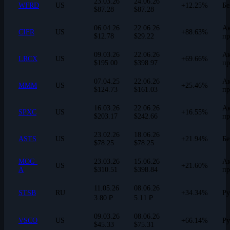
23.03.26
24.06.26
WFRD
US
+12.25%
Бе
$87.28
$87.28
06.04.26
22.06.26
Ак
CIFR
US
+88.63%
$12.78
$29.22
пр
09.03.26
22.06.26
Ак
LRCX
US
+69.66%
$195.00
$398.97
пр
07.04.25
22.06.26
Ак
MMM
US
+25.46%
$124.73
$161.03
пр
16.03.26
22.06.26
Ак
SPXC
US
+16.55%
$203.17
$242.66
пр
23.02.26
18.06.26
ASTS
US
+21.94%
Бе
$78.25
$78.25
MOG-
23.03.26
15.06.26
Ак
US
+21.60%
A
$310.51
$398.84
пр
11.05.26
08.06.26
STSB
RU
+34.34%
Ру
3.80 ₽
5.11 ₽
09.03.26
08.06.26
VSCO
US
+66.14%
Ру
$45.33
$75.31