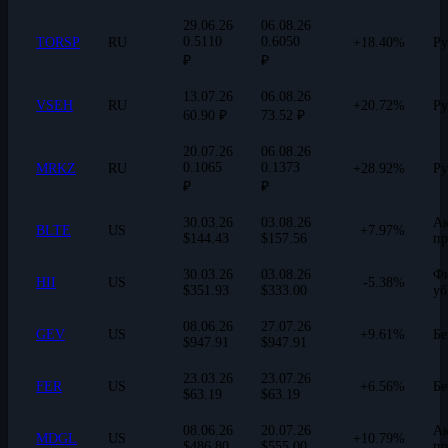
29.06.26
06.08.26
0.5110
0.6050
TORSP
RU
+18.40%
Ру
₽
₽
13.07.26
06.08.26
VSEH
RU
+20.72%
Ру
60.90 ₽
73.52 ₽
20.07.26
06.08.26
0.1065
0.1373
MRKZ
RU
+28.92%
Ру
₽
₽
30.03.26
03.08.26
Ак
BLTE
US
+7.97%
$144.43
$157.56
пр
30.03.26
03.08.26
Фи
HII
US
-5.38%
$351.93
$333.00
уб
08.06.26
27.07.26
GEV
US
+9.61%
Бе
$947.91
$947.91
23.03.26
23.07.26
FER
US
+6.56%
Бе
$63.19
$63.19
08.06.26
20.07.26
Ак
MDGL
US
+10.79%
$486.80
$555.00
пр