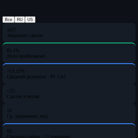
Все
RU
US
1827
Закрытых сделок
81.1%
Доля прибыльных
+13.12%
Средний результат · PF 5.62
~25
Сделок в месяц
18
Ср. удержание, нед.
93
Открыто сейчас
· 12 трейлинг