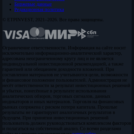
Биржевые данные
Редакционная политика
© ETPINVEST, 2021–2026. Все права защищены.
Ограничение ответственности. Информация на сайте носит
исключительно информационно-аналитический характер,
адресована неограниченному кругу лиц и не является
индивидуальной инвестиционной рекомендацией, а также
гарантией или обещанием доходности вложений. При
составлении материалов не учитываются цели, возможности
и финансовое положение пользователей. Администрация не
несёт ответственности за результат инвестиционных решений
и убытки, понесённые в результате использования
аналитических обзоров, торговых сигналов, данных
индикаторов и иных материалов. Торговля на финансовых
рынках сопряжена с риском потери капитала. Прошлые
результаты не гарантируют аналогичных результатов в
будущем. При принятии инвестиционных решений
пользователь должен руководствоваться комплексом факторов
и полагаться на собственный анализ. Со всеми разделами
сайта вы можете ознакомиться на
карте сайта
.