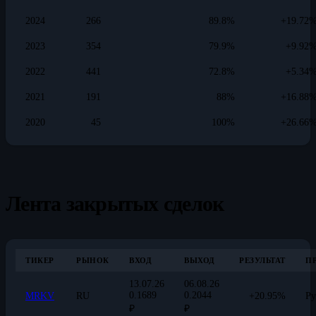
2024
266
89.8%
+19.72
2023
354
79.9%
+9.92
2022
441
72.8%
+5.34
2021
191
88%
+16.88
2020
45
100%
+26.66
Лента закрытых сделок
ТИКЕР
РЫНОК
ВХОД
ВЫХОД
РЕЗУЛЬТАТ
П
13.07.26
06.08.26
0.1689
0.2044
MRKV
RU
+20.95%
Ру
₽
₽