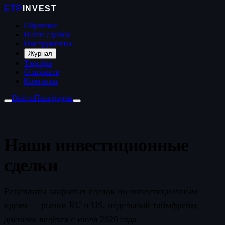
ETP
INVEST
Обучение
Наши сделки
Инструменты
Журнал
Тарифы
О проекте
Контакты
Войти
Платформа
Наши инвестиционные
сделки
Результаты закрытых сделок по инвестиционным
идеям — рынки RU и US, недельный таймфрейм,
дневник ведётся с июля 2020 года.