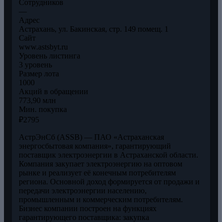
Сотрудников
—
Адрес
Астрахань, ул. Бакинская, стр. 149 помещ. 1
Сайт
www.astsbyt.ru
Уровень листинга
3 уровень
Размер лота
1000
Акций в обращении
773,90 млн
Мин. покупка
₽2795
АстрЭнСб (ASSB) — ПАО «Астраханская
энергосбытовая компания», гарантирующий
поставщик электроэнергии в Астраханской области.
Компания закупает электроэнергию на оптовом
рынке и реализует её конечным потребителям
региона. Основной доход формируется от продажи и
передачи электроэнергии населению,
промышленным и коммерческим потребителям.
Бизнес компании построен на функциях
гарантирующего поставщика: закупка