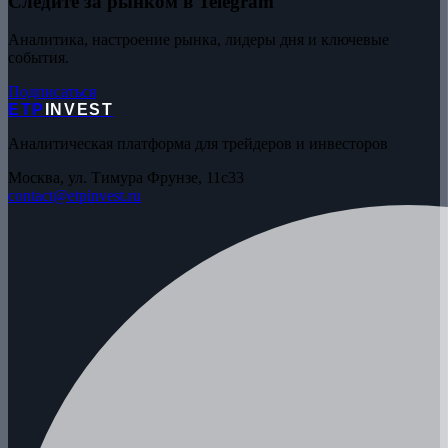
Следите за рынком в Telegram
Аналитика, настроение рынка, лидеры дня и ключевые
события.
Подписаться
ETP
INVEST
Аналитическая платформа для трейдеров и инвесторов
Москва, ул. Тимура Фрунзе, 11с33
contact@etpinvest.ru