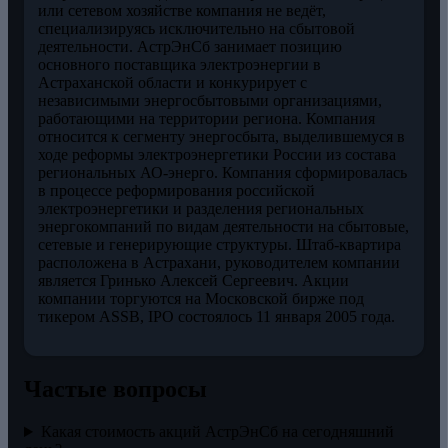
или сетевом хозяйстве компания не ведёт,
специализируясь исключительно на сбытовой
деятельности. АстрЭнСб занимает позицию
основного поставщика электроэнергии в
Астраханской области и конкурирует с
независимыми энергосбытовыми организациями,
работающими на территории региона. Компания
относится к сегменту энергосбыта, выделившемуся в
ходе реформы электроэнергетики России из состава
региональных АО-энерго. Компания сформировалась
в процессе реформирования российской
электроэнергетики и разделения региональных
энергокомпаний по видам деятельности на сбытовые,
сетевые и генерирующие структуры. Штаб-квартира
расположена в Астрахани, руководителем компании
является Гринько Алексей Сергеевич. Акции
компании торгуются на Московской бирже под
тикером ASSB, IPO состоялось 11 января 2005 года.
Частые вопросы
Какая стоимость акций АстрЭнСб на сегодняшний