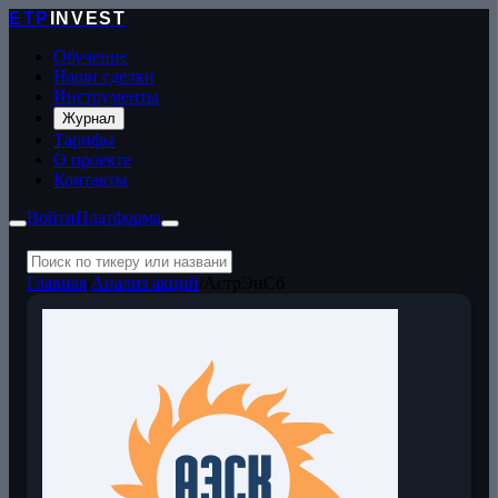
ETP
INVEST
Обучение
Наши сделки
Инструменты
Журнал
Тарифы
О проекте
Контакты
Войти
Платформа
Главная
/
Анализ акций
/
АстрЭнСб