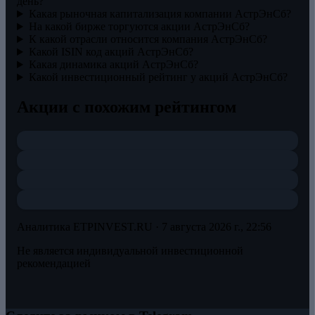
день?
Какая рыночная капитализация компании АстрЭнСб?
На какой бирже торгуются акции АстрЭнСб?
К какой отрасли относится компания АстрЭнСб?
Какой ISIN код акций АстрЭнСб?
Какая динамика акций АстрЭнСб?
Какой инвестиционный рейтинг у акций АстрЭнСб?
Акции с похожим рейтингом
Аналитика ETPINVEST.RU ·
7 августа 2026 г., 22:56
Не является индивидуальной инвестиционной
рекомендацией