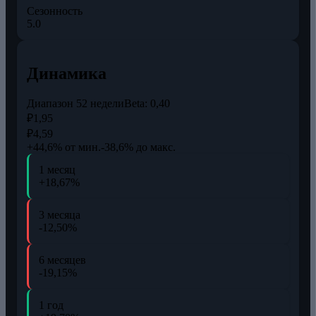
Сезонность
5.0
Динамика
Диапазон 52 недели
Beta:
0,40
₽1,95
₽4,59
+44,6% от мин.
-38,6% до макс.
1 месяц
+18,67%
3 месяца
-12,50%
6 месяцев
-19,15%
1 год