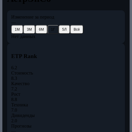
Изменение за период
—
1М
3М
6М
1Г
5Л
Всё
Нет данных
ETP Rank
6.2
Стоимость
8.3
Качество
7.2
Рост
8.8
Техника
7.0
Дивиденды
2.0
Прогнозы
—