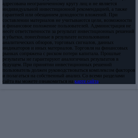
адресована неограниченному кругу лиц и не является
индивидуальной инвестиционной рекомендацией, а также
гарантией или обещанием доходности вложений. При
составлении материалов не учитываются цели, возможности
и финансовое положение пользователей. Администрация не
несёт ответственности за результат инвестиционных решений
и убытки, понесённые в результате использования
аналитических обзоров, торговых сигналов, данных
индикаторов и иных материалов. Торговля на финансовых
рынках сопряжена с риском потери капитала. Прошлые
результаты не гарантируют аналогичных результатов в
будущем. При принятии инвестиционных решений
пользователь должен руководствоваться комплексом факторов
и полагаться на собственный анализ. Со всеми разделами
сайта вы можете ознакомиться на
карте сайта
.