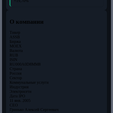
+19,70%
О компании
Тикер
ASSB
Биржа
MOEX
Валюта
RUB
ISIN
RU000A0D8MM8
Страна
Россия
Сектор
Коммунальные услуги
Индустрия
Электросети
Дата IPO
11 янв. 2005
CEO
Гринько Алексей Сергеевич