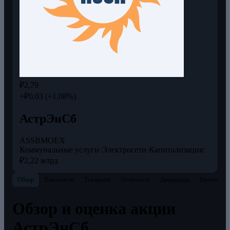
₽2,79
+₽0,03 (+1,08%)
АстрЭнСб
ASSB
MOEX
Коммунальные услуги
·
Электросети
·
Капитализация:
₽2,22 млрд
Обзор
Показатели
Теханализ
Отчётность
Дивиденды
Прогнозы
Обзор и оценка акции
АстрЭнСб