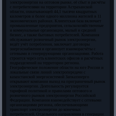
электроэнергии на оптовом рынке, её сбыт и расчёты
с потребителями на территории Астраханской
области, охватывающей 44,1 тысячи квадратных
километров и более одного миллиона жителей в 11
экономических районах. Клиентская база включает
промышленные предприятия, сельскохозяйственные
и коммунальные организации, малый и средний
бизнес, а также бытовых потребителей. Компания
обслуживает розничный рынок электроэнергии,
ведёт учёт потребления, заключает договоры
энергоснабжения и организует взаиморасчёты с
сетевыми и генерирующими организациями. Работа
строится через сеть клиентских офисов и расчётных
подразделений на территории региона.
Географическое положение области на юге России и
локальные связи линий электропередачи с
казахстанской энергосистемой Запказэнерго
открывают компании выход на приграничный рынок
электроэнергии. Деятельность регулируется
тарифной политикой и правилами оптового и
розничного рынков электроэнергии Российской
Федерации. Компания взаимодействует с сетевыми
организациями региона, обеспечивающими
транспорт электроэнергии до конечных
потребителей. Отдельного направления в генерации