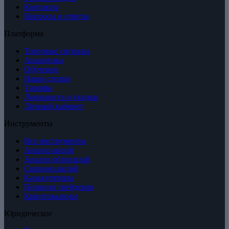
Контакты
Вопросы и ответы
Платформа
Торговые сигналы
Аналитика
Обучение
Наши сделки
Тарифы
Лояльность и скидки
Личный кабинет
Инструменты
Все инструменты
Анализ акций
Анализ облигаций
Скринер акций
Калькуляторы
Позиции трейдеров
Криптовалюты
Юридическое