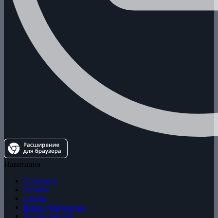
Навигация
О проекте
Отзывы
Статьи
ИнвестДайджесты
Энциклопедия