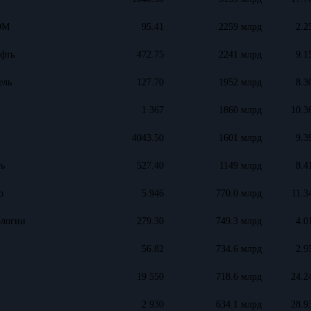
ОМ
95.41
2259 млрд
2.2
фть
472.75
2241 млрд
9.1
ель
127.70
1952 млрд
8.3
1 367
1860 млрд
10.3
4043.50
1601 млрд
9.3
ь
527.40
1149 млрд
8.4
о
5 946
770.0 млрд
11.3
ологии
279.30
749.3 млрд
4.0
56.82
734.6 млрд
2.9
19 550
718.6 млрд
24.2
2 930
634.1 млрд
28.9