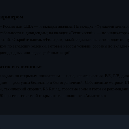
скринером
— Россия или США — и вкладки анализа. На вкладке «Фундаментальный
нтабельности и дивидендам; на вкладке «Технический» — по индикатора
чений. Откройте панель «Фильтры», задайте диапазоны «от» и «до» по 
ком по заголовку колонки. Готовые наборы условий собраны во вкладке
 дивидендных или недооценённых акций.
атно и в подписке
 выдача по открытым показателям — цена, капитализация, P/E, P/B, див
едние — доступны бесплатно и без ограничений. Собственные метрики
и, технический скоринг, RS Rating, торговые зоны и готовые рекомендац
30 пресетов-стратегий открываются в подписке «Аналитика».
.