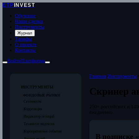
ETP
INVEST
Обучение
Наши сделки
Инструменты
Журнал
Тарифы
О проекте
Контакты
Войти
Платформа
Главная
/
Инструменты
/
ИНСТРУМЕНТЫ
Скринер а
ФОНДОВЫЕ РЫНКИ
Сезонность
250+ российских и 14
Корреляция
ежедневно.
Индикатор позиций
Теханализ индексов
Корпоративные события
В подписке 
Анализ акций