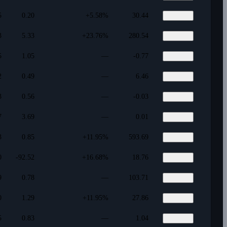
5
0.20
+5.58%
30.44
3
5.33
+23.76%
280.54
5
1.05
—
-0.77
2
0.49
—
6.46
3
0.56
—
-0.03
7
3.69
—
0.01
3
0.85
+11.95%
593.69
0
-92.52
+16.68%
18.76
9
0.78
—
103.71
0
1.29
+11.95%
27.86
5
0.83
—
1.04