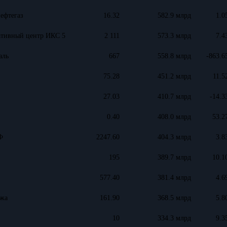
ефтегаз
16.32
582.9 млрд
1.0
ативный центр ИКС 5
2 111
573.3 млрд
7.4
аль
667
558.8 млрд
-863.6
75.28
451.2 млрд
11.5
27.03
410.7 млрд
-14.3
0.40
408.0 млрд
53.2
Ф
2247.60
404.3 млрд
3.8
195
389.7 млрд
10.1
577.40
381.4 млрд
4.6
жа
161.90
368.5 млрд
5.8
10
334.3 млрд
9.3