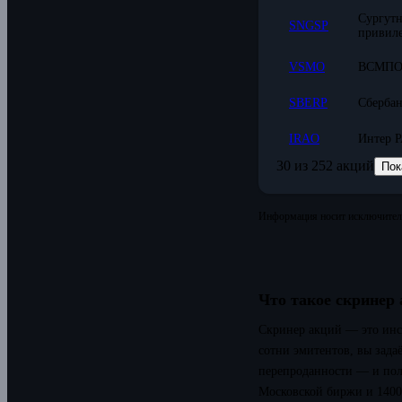
Сургутн
SNGSP
привил
VSMO
ВСМПО
SBERP
Сберба
IRAO
Интер 
30 из 252 акций
Пок
Информация носит исключитель
Что такое скринер
Скринер акций — это инс
сотни эмитентов, вы зада
перепроданности — и пол
Московской биржи и 1400