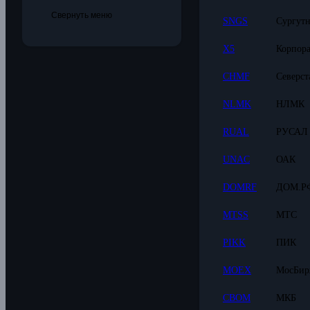
Свернуть меню
SNGS
Сургутн
X5
Корпор
CHMF
Северст
NLMK
НЛМК
RUAL
РУСАЛ
UNAC
ОАК
DOMRF
ДОМ.Р
MTSS
МТС
PIKK
ПИК
MOEX
МосБир
CBOM
МКБ