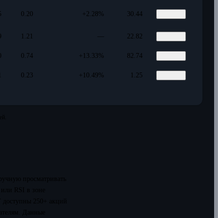
5
0.20
+2.28%
30.44
9
1.21
—
22.82
0
0.74
+13.33%
82.74
1
0.23
+10.49%
1.25
ей.
вручную просматривать
 или RSI в зоне
T доступны 250+ акций
ателям. Данные