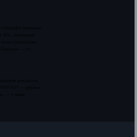
» отбирайте компании
м: RSI, скользящим
нужным показателям,
 «Пресеты» — это
идендная доходность,
 ETPINVEST — рейтинг
ии, — а также