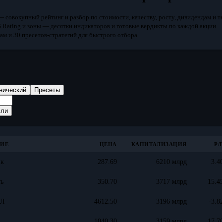
 совокупный рейтинг и разбор по стоимости, качеству, росту, дивидендам и т
 Rating и зоны
— десятки индикаторов и готовые вердикты по каждой акции
кам
и 30 пресетов-стратегий для быстрого отбора
нический
Пресеты
сли
НИЕ
ЦЕНА
КАПИТАЛИЗАЦИЯ
P/
нк
287.69
6210 млрд
3.4
ь
350.70
3717 млрд
15.4
ЙЛ
4612.50
3196 млрд
-3.8
1040.30
3159 млрд
17.7