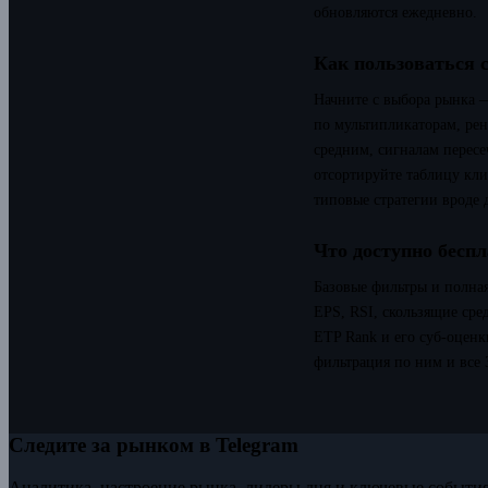
обновляются ежедневно.
Как пользоваться 
Начните с выбора рынка 
по мультипликаторам, ре
средним, сигналам пересе
отсортируйте таблицу кли
типовые стратегии вроде
Что доступно беспл
Базовые фильтры и полная
EPS, RSI, скользящие ср
ETP Rank и его суб-оценк
фильтрация по ним и все 
Следите за рынком в Telegram
Аналитика, настроение рынка, лидеры дня и ключевые события