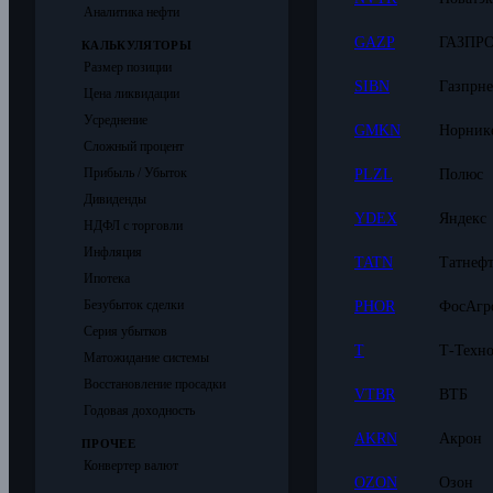
Аналитика нефти
GAZP
ГАЗПР
КАЛЬКУЛЯТОРЫ
Размер позиции
SIBN
Газпрне
Цена ликвидации
Усреднение
GMKN
Норник
Сложный процент
Прибыль / Убыток
PLZL
Полюс
Дивиденды
YDEX
Яндекс
НДФЛ с торговли
Инфляция
TATN
Татнефт
Ипотека
Безубыток сделки
PHOR
ФосАгр
Серия убытков
T
Т-Техн
Матожидание системы
Восстановление просадки
VTBR
ВТБ
Годовая доходность
AKRN
Акрон
ПРОЧЕЕ
Конвертер валют
OZON
Озон