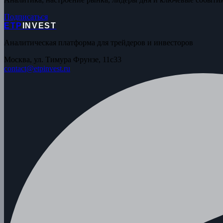
Подписаться
ETP
INVEST
Аналитическая платформа для трейдеров и инвесторов
Москва, ул. Тимура Фрунзе, 11с33
contact@etpinvest.ru