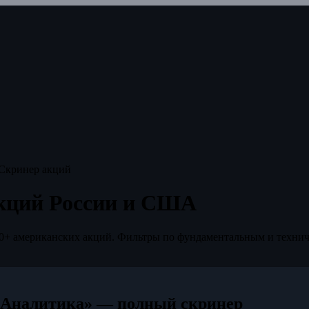
Скринер акций
кций России и США
00+ американских акций. Фильтры по фундаментальным и технич
«Аналитика» — полный скринер