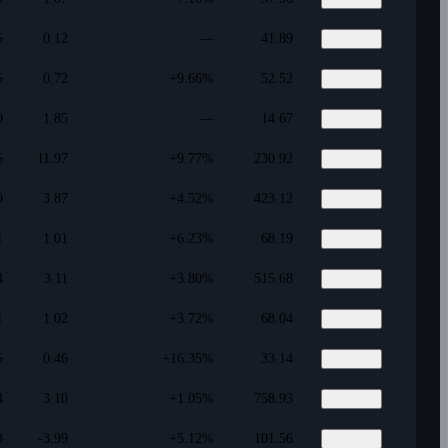
5
0.12
—
41.89
5
0.72
+9.66%
52.52
0
1.85
—
14.67
6
11.97
+9.77%
230.92
9
3.87
+4.52%
423.12
1
1.01
+6.23%
68.19
4
3.11
+3.80%
515.68
1
1.02
+3.72%
68.04
5
0.46
+16.35%
33.14
4
3.10
+1.05%
758.93
3
-3.99
+5.12%
101.56