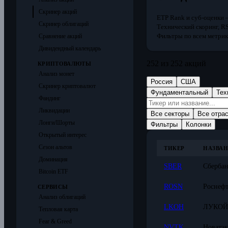
Скринер акций
ETP Rank и суб-оценки
—
Скринер облигаций
Технический скоринг, RS
Фильтры по всем метри
Сравнение акций
Дивидендный календарь
252
из 252 акций
КРИПТОВАЛЮТЫ
Анализ монет
Россия
США
Скринер криптовалют
Фундаментальный
Тех
Фандинг
Ликвидации
Все секторы
Все отра
Лонги/Шорты
Фильтры
Колонки
Открытый интерес
Сезон альтов
ТИКЕР
НАЗВА
Доминация
SBER
Сберба
Bitcoin ETF
ROSN
Роснефт
СЕРВИСЫ
Анализ облигаций
LKOH
ЛУКО
Тепловая карта
Fear & Greed
NVTK
Новатэк