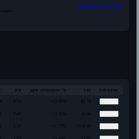
Оформить подписку
ехнике
E
P/B
ДИВ. ДОХОДНОСТЬ
EPS
ETP RANK
0
0.74
+13.45%
82.74
5
0.40
+3.55%
22.46
2
1.21
+11.79%
-1536.04
0
1.07
+7.10%
57.96