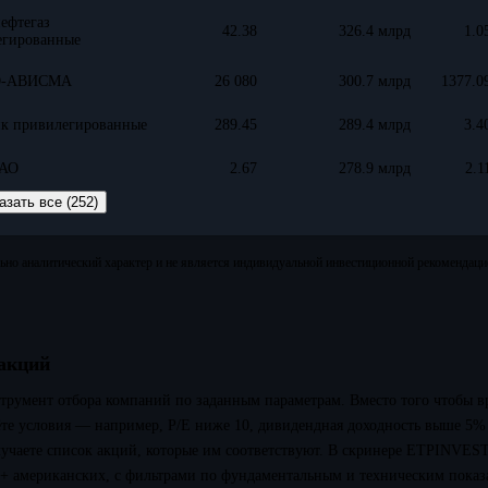
ефтегаз
42.38
326.4 млрд
1.0
егированные
-АВИСМА
26 080
300.7 млрд
1377.0
нк привилегированные
289.45
289.4 млрд
3.4
РАО
2.67
278.9 млрд
2.1
азать все (252)
но аналитический характер и не является индивидуальной инвестиционной рекомендаци
 акций
трумент отбора компаний по заданным параметрам. Вместо того чтобы 
ёте условия — например, P/E ниже 10, дивидендная доходность выше 5%
учаете список акций, которые им соответствуют. В скринере ETPINVES
+ американских, с фильтрами по фундаментальным и техническим показ