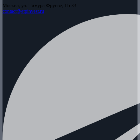
Москва, ул. Тимура Фрунзе, 11с33
contact@etpinvest.ru