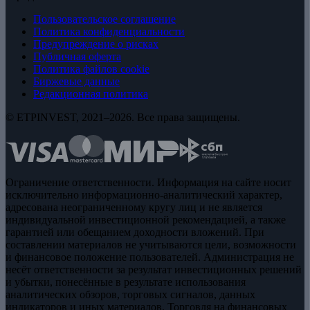
Пользовательское соглашение
Политика конфиденциальности
Предупреждение о рисках
Публичная оферта
Политика файлов cookie
Биржевые данные
Редакционная политика
© ETPINVEST, 2021–2026. Все права защищены.
Ограничение ответственности. Информация на сайте носит
исключительно информационно-аналитический характер,
адресована неограниченному кругу лиц и не является
индивидуальной инвестиционной рекомендацией, а также
гарантией или обещанием доходности вложений. При
составлении материалов не учитываются цели, возможности
и финансовое положение пользователей. Администрация не
несёт ответственности за результат инвестиционных решений
и убытки, понесённые в результате использования
аналитических обзоров, торговых сигналов, данных
индикаторов и иных материалов. Торговля на финансовых