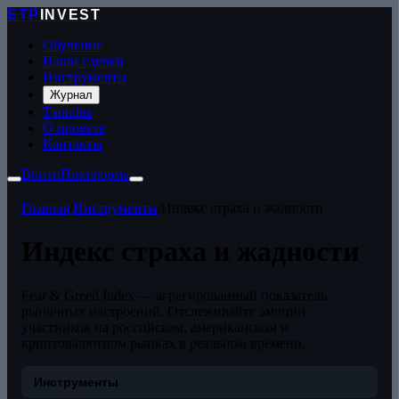
ETP
INVEST
Обучение
Наши сделки
Инструменты
Журнал
Тарифы
О проекте
Контакты
Войти
Платформа
Главная
/
Инструменты
/
Индекс страха и жадности
Индекс страха и жадности
Fear & Greed Index — агрегированный показатель
рыночных настроений. Отслеживайте эмоции
участников на российском, американском и
криптовалютном рынках в реальном времени.
Инструменты