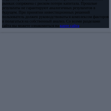
рынках сопряжена с риском потери капитала. Прошлые
результаты не гарантируют аналогичных результатов в
будущем. При принятии инвестиционных решений
пользователь должен руководствоваться комплексом факторов
и полагаться на собственный анализ. Со всеми разделами
сайта вы можете ознакомиться на
карте сайта
.