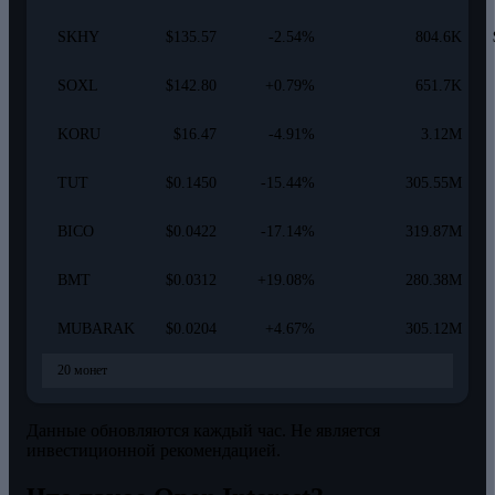
SKHY
$135.57
-2.54%
804.6K
SOXL
$142.80
+0.79%
651.7K
KORU
$16.47
-4.91%
3.12M
TUT
$0.1450
-15.44%
305.55M
BICO
$0.0422
-17.14%
319.87M
BMT
$0.0312
+19.08%
280.38M
MUBARAK
$0.0204
+4.67%
305.12M
20 монет
Данные обновляются каждый час. Не является
инвестиционной рекомендацией.