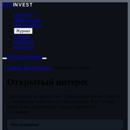
ETP
INVEST
Обучение
Наши сделки
Инструменты
Журнал
Тарифы
О проекте
Контакты
Войти
Платформа
Главная
/
Инструменты
/
Открытый интерес
Открытый интерес
Open Interest по фьючерсам. Объём открытых контрактов
— индикатор притока и оттока капитала. Рост OI при
росте цены подтверждает тренд, падение OI —
ослабление.
Инструменты