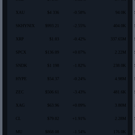
XAU
$4 336
-0.58%
94.0K
SKHYNIX
$993.21
-2.55%
404.0K
XRP
$1.03
-0.42%
337.65M
SPCX
$136.09
+0.07%
2.22M
SNDK
$1 198
-1.82%
238.0K
HYPE
$54.37
-0.24%
4.98M
ZEC
$506.61
-3.43%
481.6K
XAG
$63.96
+0.09%
3.80M
CL
$79.02
+1.91%
2.28M
MU
$868.08
-1.54%
176.0K