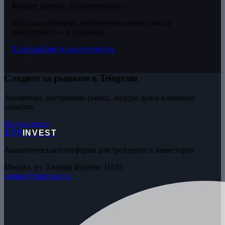
Больше данных по крипторынку
Торговые сигналы, расширенная аналитика и
мониторинг — в подписке
Тарифы
Крипто-инструменты
Следите за рынком в Telegram
Аналитика, настроение рынка, лидеры дня и ключевые
события.
Подписаться
ETP
INVEST
Аналитическая платформа для трейдеров и инвесторов
Москва, ул. Тимура Фрунзе, 11с33
contact@etpinvest.ru