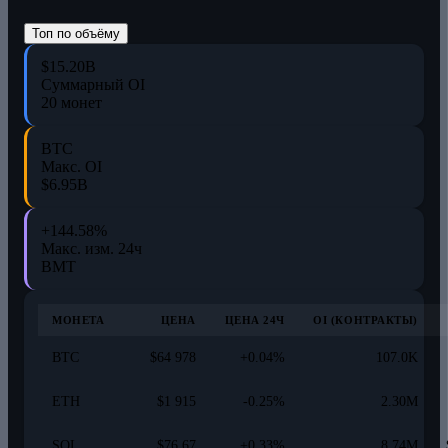
Топ по объёму
$15.20B
Суммарный OI
20 монет
BTC
Макс. OI
$6.95B
+144.58%
Макс. изм. 24ч
BMT
МОНЕТА
ЦЕНА
ЦЕНА 24Ч
OI (КОНТРАКТЫ)
BTC
$64 978
+0.04%
107.0K
ETH
$1 915
-0.25%
2.30M
SOL
$76.67
+0.33%
8.74M