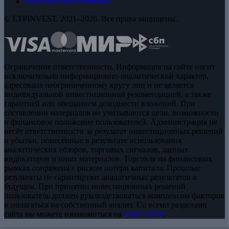
Редакционная политика
© ETPINVEST, 2021–2026. Все права защищены.
Ограничение ответственности. Информация на сайте носит
исключительно информационно-аналитический характер,
адресована неограниченному кругу лиц и не является
индивидуальной инвестиционной рекомендацией, а также
гарантией или обещанием доходности вложений. При
составлении материалов не учитываются цели, возможности
и финансовое положение пользователей. Администрация не
несёт ответственности за результат инвестиционных решений
и убытки, понесённые в результате использования
аналитических обзоров, торговых сигналов, данных
индикаторов и иных материалов. Торговля на финансовых
рынках сопряжена с риском потери капитала. Прошлые
результаты не гарантируют аналогичных результатов в
будущем. При принятии инвестиционных решений
пользователь должен руководствоваться комплексом факторов
и полагаться на собственный анализ. Со всеми разделами
сайта вы можете ознакомиться на
карте сайта
.