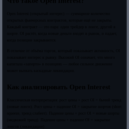
Что такое Open Interest?
Open Interest (открытый интерес) — суммарное количество
открытых фьючерсных контрактов, которые ещё не закрыты.
Каждый контракт — это пара: один трейдер в лонге, другой в
шорте. OI растёт, когда новые деньги входят в рынок, и падает,
когда позиции закрываются.
В отличие от объёма торгов, который показывает активность, OI
показывает интерес к рынку. Высокий OI означает, что много
капитала «заперто» в позициях — любое сильное движение
может вызвать каскадные ликвидации.
Как анализировать Open Interest
Классическая интерпретация: рост цены + рост OI = бычий тренд
(новые лонги). Рост цены + падение OI = закрытие шортов (short
squeeze, тренд слабеет). Падение цены + рост OI = новые шорты
(медвежий тренд). Падение цены + падение OI = закрытие
лонгов (ликвидации).