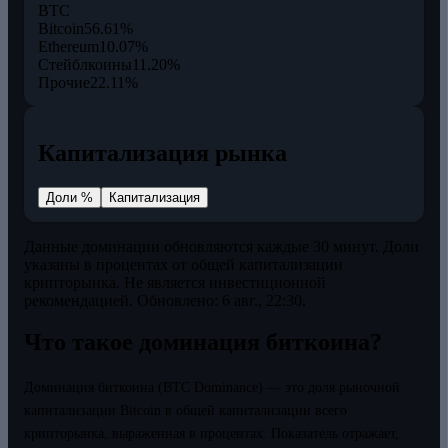
BTC
Bitcoin
56.61%
Ethereum
10.07%
Стейблкоины
11.20%
Прочие
22.11%
Капитализация рынка
Доли %
Капитализация
Данные доминации обновляются каждые 30 минут. Доли
указаны в процентах от общей капитализации
крипторынка. Не является инвестиционной
рекомендацией.
Обновлено: 6 авг., 22:30.
Что такое доминация биткоина?
Доминация биткоина (BTC Dominance) — это доля рыночной
капитализации Bitcoin в общей капитализации всего
крипторынка, выраженная в процентах. Показатель отражает,