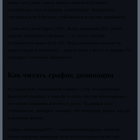
какую часть денег рынок держит именно в биткоине
относительно всех остальных криптовалют. Аналогично
считаются доли Ethereum, стейблкоинов и прочих альткоинов.
Сумма всех долей равна 100%. Когда доминация BTC растёт,
капитал перетекает в биткоин — это часто признак
осторожности рынка (risk-off). Когда доминация снижается,
деньги уходят в альткоины — рынок готов к риску, и нередко это
совпадает с «сезоном альткоинов».
Как читать график доминации
Растущая доля стейблкоинов говорит о том, что инвесторы
фиксируют прибыль и выходят в «кэш» внутри крипторынка —
это сигнал снижения аппетита к риску. Падающая доля
стейблкоинов, наоборот, означает, что свободные деньги заходят
в рисковые активы.
Связка «доминация BTC + капитализация рынка» помогает
понять характер движения: если капитализация растёт при