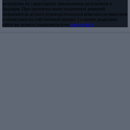
результаты не гарантируют аналогичных результатов в
будущем. При принятии инвестиционных решений
пользователь должен руководствоваться комплексом факторов
и полагаться на собственный анализ. Со всеми разделами
сайта вы можете ознакомиться на
карте сайта
.