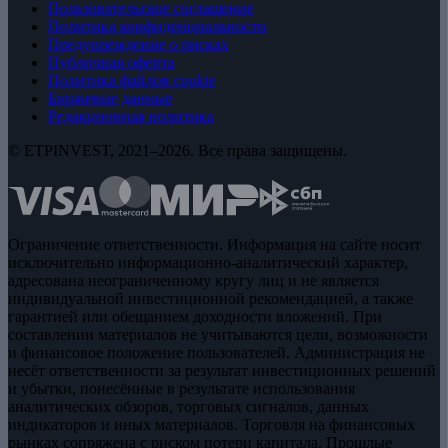
Пользовательское соглашение
Политика конфиденциальности
Предупреждение о рисках
Публичная оферта
Политика файлов cookie
Биржевые данные
Редакционная политика
© ETPINVEST, 2021–2026. Все права защищены.
Ограничение ответственности. Информация на сайте носит
исключительно информационно-аналитический характер,
адресована неограниченному кругу лиц и не является
индивидуальной инвестиционной рекомендацией, а также
гарантией или обещанием доходности вложений. При
составлении материалов не учитываются цели, возможности
и финансовое положение пользователей. Администрация не
несёт ответственности за результат инвестиционных решений
и убытки, понесённые в результате использования
аналитических обзоров, торговых сигналов, данных
индикаторов и иных материалов. Торговля на финансовых
рынках сопряжена с риском потери капитала. Прошлые