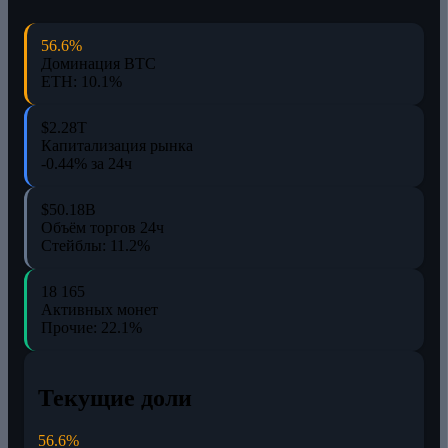
56.6%
Доминация BTC
ETH: 10.1%
$2.28T
Капитализация рынка
-0.44% за 24ч
$50.18B
Объём торгов 24ч
Стейблы: 11.2%
18 165
Активных монет
Прочие: 22.1%
Текущие доли
56.6%