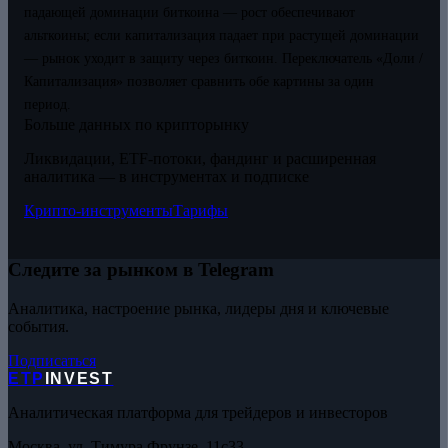
падающей доминации биткоина — рост обеспечивают
альткоины; если капитализация падает при растущей доминации
— рынок уходит в защиту через биткоин. Переключатель «Доли /
Капитализация» позволяет сравнить обе картины за один
период.
Больше данных по крипторынку
Ликвидации, ETF-потоки, фандинг и расширенная
аналитика — в инструментах и подписке
Крипто-инструменты
Тарифы
Следите за рынком в Telegram
Аналитика, настроение рынка, лидеры дня и ключевые
события.
Подписаться
ETP
INVEST
Аналитическая платформа для трейдеров и инвесторов
Москва, ул. Тимура Фрунзе, 11с33