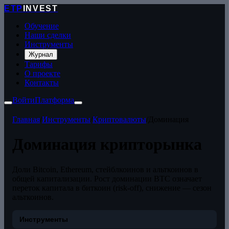
ETP
INVEST
Обучение
Наши сделки
Инструменты
Журнал
Тарифы
О проекте
Контакты
Войти
Платформа
Главная
/
Инструменты
/
Криптовалюты
/
Доминация
Доминация крипторынка
Доли Bitcoin, Ethereum, стейблкоинов и альткоинов в
общей капитализации. Рост доминации BTC означает
переток капитала в биткоин (risk-off), снижение — сезон
альткоинов.
Инструменты