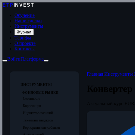
ETP
INVEST
Обучение
Наши сделки
Инструменты
Журнал
Тарифы
О проекте
Контакты
Войти
Платформа
Главная
/
Инструменты
/
ИНСТРУМЕНТЫ
Конвертер
ФОНДОВЫЕ РЫНКИ
Сезонность
Актуальный курс EUR/
Корреляция
Индикатор позиций
Теханализ индексов
Корпоративные события
Анализ акций