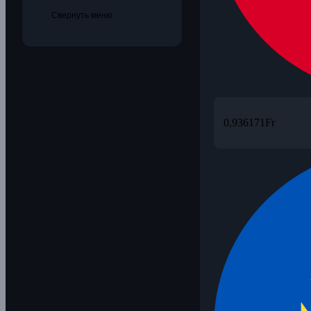
Свернуть меню
0,936171
Fr