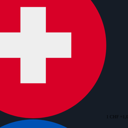
1 CHF =
1,