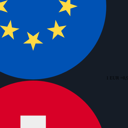
1 EUR =
0,