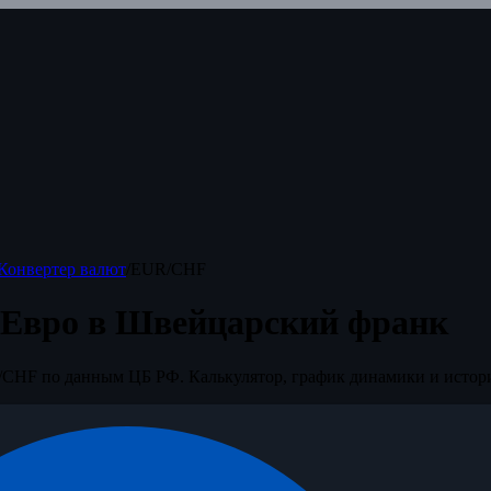
Конвертер валют
/
EUR/CHF
 Евро в Швейцарский франк
CHF по данным ЦБ РФ. Калькулятор, график динамики и истор