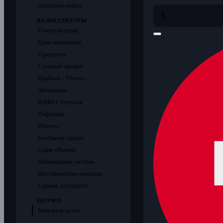
Аналитика нефти
КАЛЬКУЛЯТОРЫ
Размер позиции
Цена ликвидации
Усреднение
Сложный процент
Прибыль / Убыток
Дивиденды
НДФЛ с торговли
Инфляция
Ипотека
Безубыток сделки
Серия убытков
Матожидание системы
Восстановление просадки
Годовая доходность
ПРОЧЕЕ
Конвертер валют