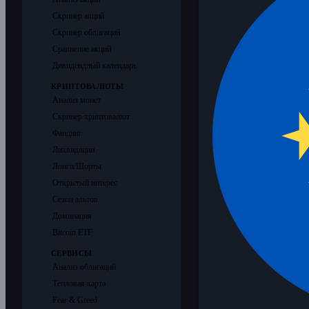
Скринер акций
Скринер облигаций
Сравнение акций
Дивидендный календарь
КРИПТОВАЛЮТЫ
Анализ монет
Скринер криптовалют
Фандинг
Ликвидации
Лонги/Шорты
Открытый интерес
Сезон альтов
Доминация
Bitcoin ETF
СЕРВИСЫ
Анализ облигаций
Тепловая карта
Fear & Greed