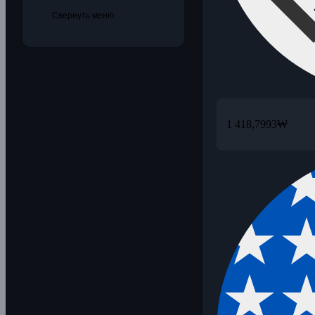
Свернуть меню
1 418,7993
₩