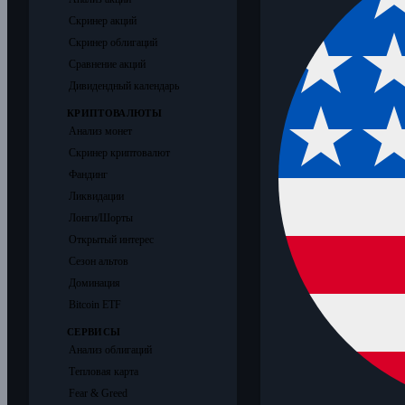
Скринер акций
Скринер облигаций
Сравнение акций
Дивидендный календарь
КРИПТОВАЛЮТЫ
Анализ монет
Скринер криптовалют
Фандинг
Ликвидации
Лонги/Шорты
Открытый интерес
Сезон альтов
Доминация
Bitcoin ETF
СЕРВИСЫ
Анализ облигаций
Тепловая карта
Fear & Greed