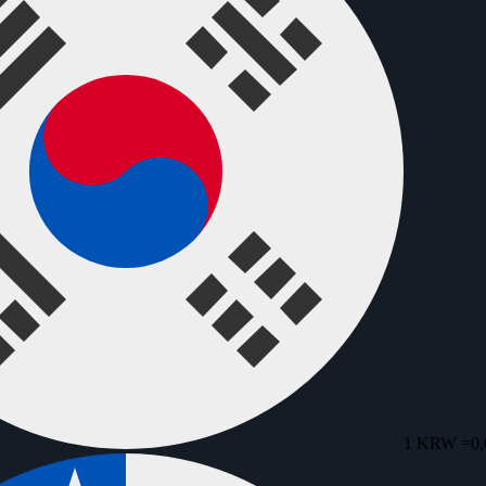
1 KRW =
0