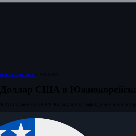
Конвертер валют
/
USD/KRW
 Доллар США в Южнокорейска
KRW по данным ЦБ РФ. Калькулятор, график динамики и истор