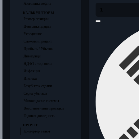
Аналитика нефти
КАЛЬКУЛЯТОРЫ
Размер позиции
Цена ликвидации
Усреднение
Сложный процент
Прибыль / Убыток
Дивиденды
НДФЛ с торговли
Инфляция
Ипотека
Безубыток сделки
Серия убытков
Матожидание системы
Восстановление просадки
Годовая доходность
ПРОЧЕЕ
Конвертер валют