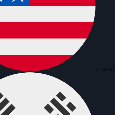
1 USD =
1 