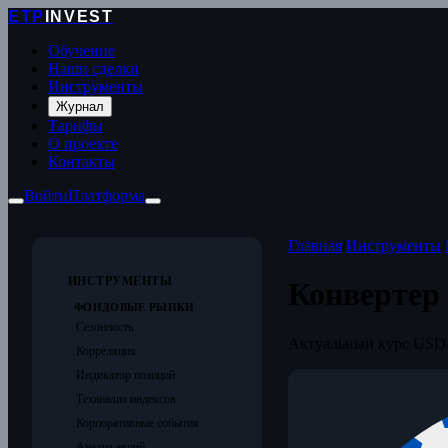
ETP
INVEST
Обучение
Наши сделки
Инструменты
Журнал
Тарифы
О проекте
Контакты
Войти
Платформа
Главная
/
Инструменты
/
ИНСТРУМЕНТЫ
Конвертер
ФОНДОВЫЕ РЫНКИ
Сезонность
Актуальный курс USD/
Корреляция
Индикатор позиций
Теханализ индексов
Корпоративные события
Анализ акций