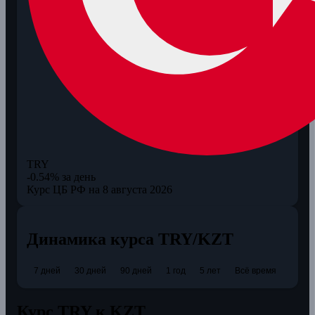
TRY
-0.54% за день
Курс ЦБ РФ на 8 августа 2026
Динамика курса TRY/KZT
7 дней
30 дней
90 дней
1 год
5 лет
Всё время
Курс TRY к KZT