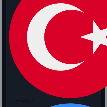
1 TRY =
9,8317