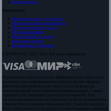
Криптовалюты
Юридическое
Пользовательское соглашение
Политика конфиденциальности
Предупреждение о рисках
Публичная оферта
Политика файлов cookie
Биржевые данные
Редакционная политика
© ETPINVEST, 2021–2026. Все права защищены.
Ограничение ответственности. Информация на сайте носит
исключительно информационно-аналитический характер,
адресована неограниченному кругу лиц и не является
индивидуальной инвестиционной рекомендацией, а также
гарантией или обещанием доходности вложений. При
составлении материалов не учитываются цели, возможности
и финансовое положение пользователей. Администрация не
несёт ответственности за результат инвестиционных решений