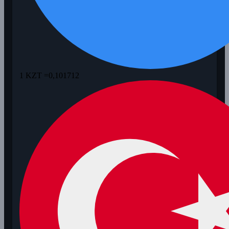
1 KZT =
0,101712