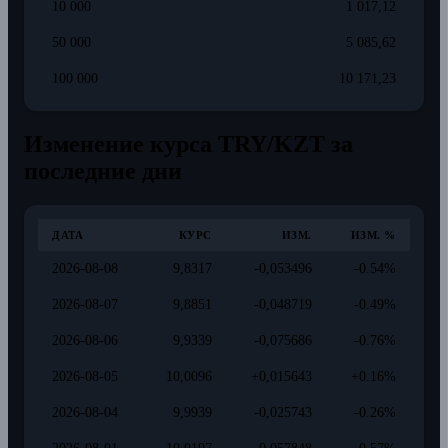
10 000
1 017,12
50 000
5 085,62
100 000
10 171,23
Изменение курса TRY/KZT за
последние дни
ДАТА
КУРС
ИЗМ.
ИЗМ. %
2026-08-08
9,8317
-0,053496
-0.54%
2026-08-07
9,8851
-0,048719
-0.49%
2026-08-06
9,9339
-0,075686
-0.76%
2026-08-05
10,0096
+0,015643
+0.16%
2026-08-04
9,9939
-0,025743
-0.26%