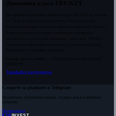
Динамика курса TRY/KZT
На графике представлена динамика курса TRY/KZT за периоды
от 7 дней до всего доступного архива. Таблица круглых
значений показывает стоимость типичных сумм в обе стороны.
Таблица изменений отражает ежедневную динамику в
абсолютном и процентном выражении.
Кросс-курс TRY/KZT
определяется через курсы обеих валют к российскому рублю.
Аналитика и торговые сигналы
Акции, крипто, нефть — 1500 инструментов в одной
подписке
Тарифы
Все инструменты
Следите за рынком в Telegram
Аналитика, настроение рынка, лидеры дня и ключевые
события.
Подписаться
ETP
INVEST