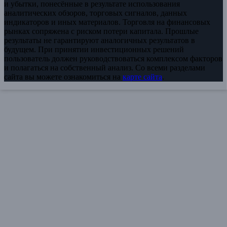
и убытки, понесённые в результате использования
аналитических обзоров, торговых сигналов, данных
индикаторов и иных материалов. Торговля на финансовых
рынках сопряжена с риском потери капитала. Прошлые
результаты не гарантируют аналогичных результатов в
будущем. При принятии инвестиционных решений
пользователь должен руководствоваться комплексом факторов
и полагаться на собственный анализ. Со всеми разделами
сайта вы можете ознакомиться на
карте сайта
.