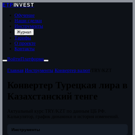
ETP
INVEST
Обучение
Наши сделки
Инструменты
Журнал
Тарифы
О проекте
Контакты
Войти
Платформа
Главная
/
Инструменты
/
Конвертер валют
/
TRY/KZT
Конвертер Турецкая лира в
Казахстанский тенге
Актуальный курс TRY/KZT по данным ЦБ РФ.
Калькулятор, график динамики и история изменений.
Инструменты