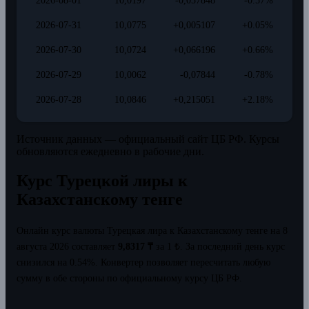
2026-08-01
10,0197
-0,057848
-0.57%
2026-07-31
10,0775
+0,005107
+0.05%
2026-07-30
10,0724
+0,066196
+0.66%
2026-07-29
10,0062
-0,07844
-0.78%
2026-07-28
10,0846
+0,215051
+2.18%
Источник данных — официальный сайт ЦБ РФ. Курсы
обновляются ежедневно в рабочие дни.
Курс Турецкой лиры к
Казахстанскому тенге
Онлайн курс валюты Турецкая лира к Казахстанскому тенге на 8
августа 2026 составляет
9,8317 ₸
за 1 ₺.
За последний день курс
снизился на 0.54%.
Конвертер позволяет пересчитать любую
сумму в обе стороны по официальному курсу ЦБ РФ.