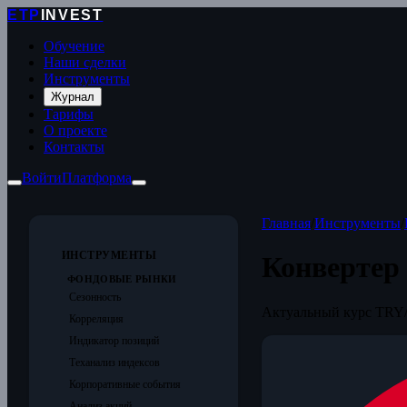
ETP
INVEST
Обучение
Наши сделки
Инструменты
Журнал
Тарифы
О проекте
Контакты
Войти
Платформа
Главная
/
Инструменты
/
ИНСТРУМЕНТЫ
Конвертер
ФОНДОВЫЕ РЫНКИ
Сезонность
Актуальный курс TRY/
Корреляция
Индикатор позиций
Теханализ индексов
Корпоративные события
Анализ акций