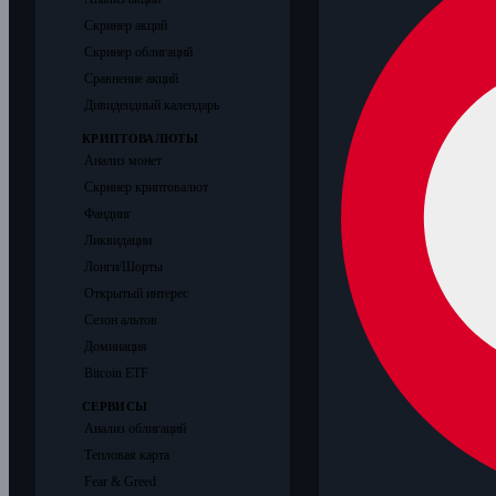
Скринер акций
Скринер облигаций
Сравнение акций
Дивидендный календарь
КРИПТОВАЛЮТЫ
Анализ монет
Скринер криптовалют
Фандинг
Ликвидации
Лонги/Шорты
Открытый интерес
Сезон альтов
Доминация
Bitcoin ETF
СЕРВИСЫ
Анализ облигаций
Тепловая карта
Fear & Greed