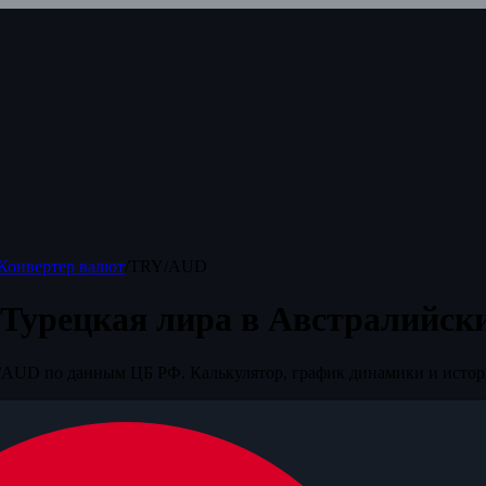
Конвертер валют
/
TRY/AUD
 Турецкая лира в Австралийск
AUD по данным ЦБ РФ. Калькулятор, график динамики и истор