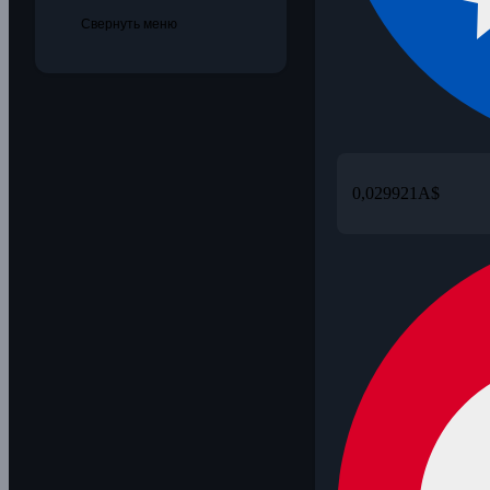
Свернуть меню
0,029921
A$