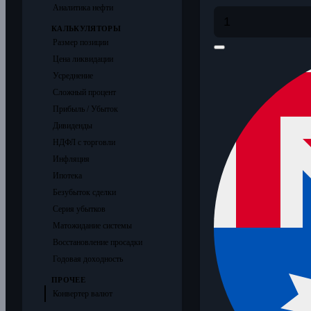
Аналитика нефти
КАЛЬКУЛЯТОРЫ
Размер позиции
Цена ликвидации
Усреднение
Сложный процент
Прибыль / Убыток
Дивиденды
НДФЛ с торговли
Инфляция
Ипотека
Безубыток сделки
Серия убытков
Матожидание системы
Восстановление просадки
Годовая доходность
ПРОЧЕЕ
Конвертер валют