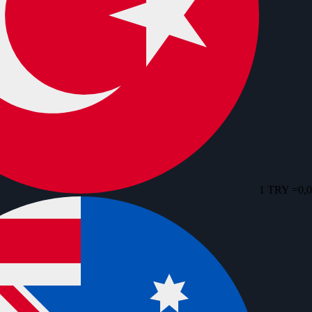
1 TRY =
0,