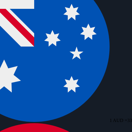
1 AUD =
33