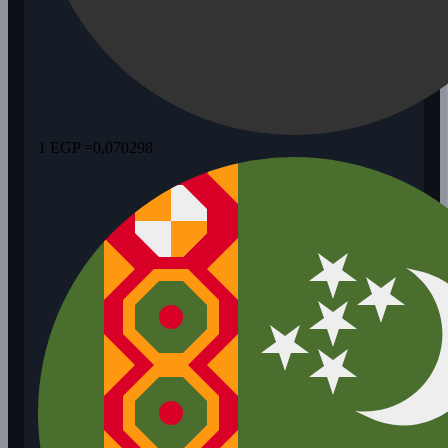
1 EGP =
0,070298