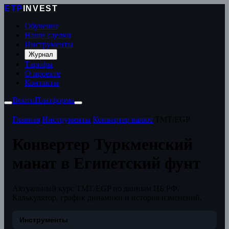
ETP
INVEST
Обучение
Наши сделки
Инструменты
Журнал
Тарифы
О проекте
Контакты
Войти
Платформа
Главная
/
Инструменты
/
Конвертер валют
/
TMT/EGP
Конвертер Туркменский
манат в Египетский фунт
Актуальный курс TMT/EGP по данным ЦБ РФ.
Калькулятор, график динамики и история изменений.
Инструменты