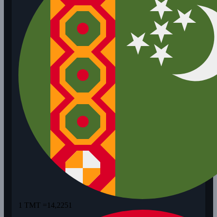
1 TMT =
14,2251