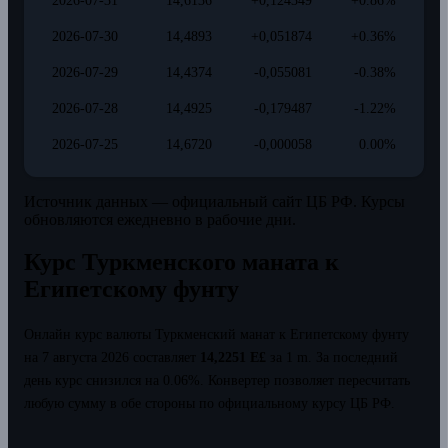
2026-07-31
14,6136
+0,124349
+0.86%
2026-07-30
14,4893
+0,051874
+0.36%
2026-07-29
14,4374
-0,055081
-0.38%
2026-07-28
14,4925
-0,179487
-1.22%
2026-07-25
14,6720
-0,000058
0.00%
Источник данных — официальный сайт ЦБ РФ. Курсы
обновляются ежедневно в рабочие дни.
Курс Туркменского маната к
Египетскому фунту
Онлайн курс валюты Туркменский манат к Египетскому фунту
на 7 августа 2026 составляет
14,2251 E£
за 1 m.
За последний
день курс снизился на 0.06%.
Конвертер позволяет пересчитать
любую сумму в обе стороны по официальному курсу ЦБ РФ.