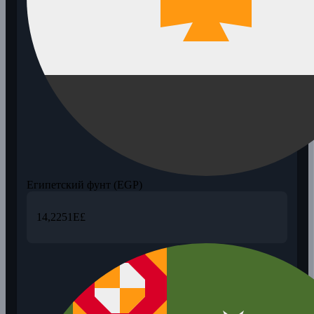
Египетский фунт (EGP)
14,2251
E£