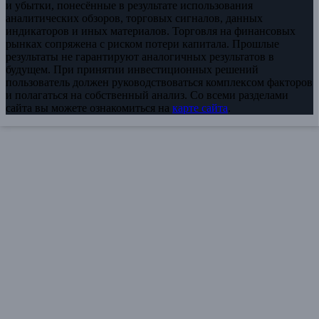
и убытки, понесённые в результате использования
аналитических обзоров, торговых сигналов, данных
индикаторов и иных материалов. Торговля на финансовых
рынках сопряжена с риском потери капитала. Прошлые
результаты не гарантируют аналогичных результатов в
будущем. При принятии инвестиционных решений
пользователь должен руководствоваться комплексом факторов
и полагаться на собственный анализ. Со всеми разделами
сайта вы можете ознакомиться на
карте сайта
.