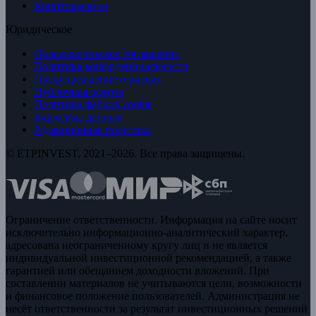
Криптовалюты
Юридическое
Пользовательское соглашение
Политика конфиденциальности
Предупреждение о рисках
Публичная оферта
Политика файлов cookie
Биржевые данные
Редакционная политика
© ETPINVEST, 2021–2026. Все права защищены.
Ограничение ответственности. Информация на сайте носит
исключительно информационно-аналитический характер,
адресована неограниченному кругу лиц и не является
индивидуальной инвестиционной рекомендацией, а также
гарантией или обещанием доходности вложений. При
составлении материалов не учитываются цели, возможности
и финансовое положение пользователей. Администрация не
несёт ответственности за результат инвестиционных решений