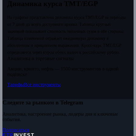
Динамика курса TMT/EGP
На графике представлена динамика курса TMT/EGP за периоды
от 7 дней до всего доступного архива. Таблица круглых
значений показывает стоимость типичных сумм в обе стороны.
Таблица изменений отражает ежедневную динамику в
абсолютном и процентном выражении.
Кросс-курс TMT/EGP
определяется через курсы обеих валют к российскому рублю.
Аналитика и торговые сигналы
Акции, крипто, нефть — 1500 инструментов в одной
подписке
Тарифы
Все инструменты
Следите за рынком в Telegram
Аналитика, настроение рынка, лидеры дня и ключевые
события.
Подписаться
ETP
INVEST