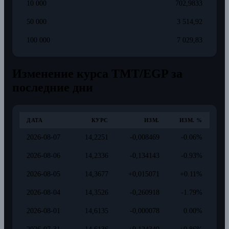
10 000
702,9833
50 000
3 514,92
100 000
7 029,83
Изменение курса TMT/EGP за
последние дни
ДАТА
КУРС
ИЗМ.
ИЗМ. %
2026-08-07
14,2251
-0,008469
-0.06%
2026-08-06
14,2336
-0,134143
-0.93%
2026-08-05
14,3677
+0,015071
+0.11%
2026-08-04
14,3526
-0,260918
-1.79%
2026-08-01
14,6135
-0,000078
0.00%