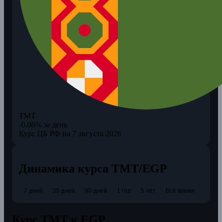
TMT
-0.06% за день
Курс ЦБ РФ на 7 августа 2026
Динамика курса TMT/EGP
7 дней
30 дней
90 дней
1 год
5 лет
Всё время
Курс TMT к EGP