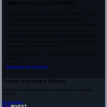
Динамика курса TJS/DKK
На графике представлена динамика курса TJS/DKK за периоды
от 7 дней до всего доступного архива. Таблица круглых
значений показывает стоимость типичных сумм в обе стороны.
Таблица изменений отражает ежедневную динамику в
абсолютном и процентном выражении.
Кросс-курс TJS/DKK
определяется через курсы обеих валют к российскому рублю.
Аналитика и торговые сигналы
Акции, крипто, нефть — 1500 инструментов в одной
подписке
Тарифы
Все инструменты
Следите за рынком в Telegram
Аналитика, настроение рынка, лидеры дня и ключевые
события.
Подписаться
ETP
INVEST