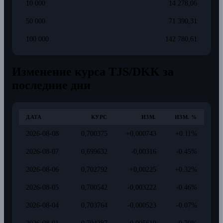
10 000
14 278,06
50 000
71 390,31
100 000
142 780,61
Изменение курса TJS/DKK за
последние дни
ДАТА
КУРС
ИЗМ.
ИЗМ. %
2026-08-08
0,700375
+0,000743
+0.11%
2026-08-07
0,699632
-0,00316
-0.45%
2026-08-06
0,702792
+0,00225
+0.32%
2026-08-05
0,700542
-0,003222
-0.46%
2026-08-04
0,703764
-0,000523
-0.07%