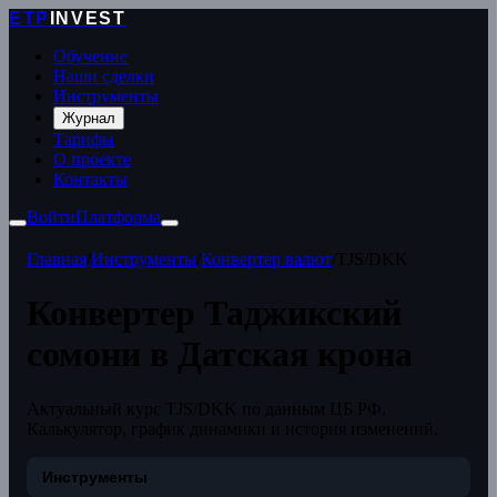
ETP
INVEST
Обучение
Наши сделки
Инструменты
Журнал
Тарифы
О проекте
Контакты
Войти
Платформа
Главная
/
Инструменты
/
Конвертер валют
/
TJS/DKK
Конвертер Таджикский
сомони в Датская крона
Актуальный курс TJS/DKK по данным ЦБ РФ.
Калькулятор, график динамики и история изменений.
Инструменты