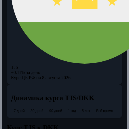
TJS
+0.11% за день
Курс ЦБ РФ на 8 августа 2026
Динамика курса TJS/DKK
7 дней
30 дней
90 дней
1 год
5 лет
Всё время
Курс TJS к DKK