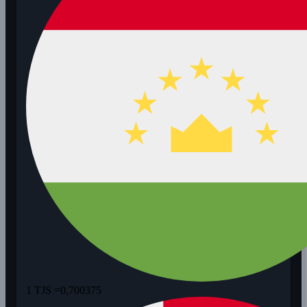
1 TJS =
0,700375