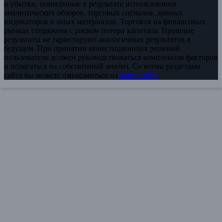
и убытки, понесённые в результате использования
аналитических обзоров, торговых сигналов, данных
индикаторов и иных материалов. Торговля на финансовых
рынках сопряжена с риском потери капитала. Прошлые
результаты не гарантируют аналогичных результатов в
будущем. При принятии инвестиционных решений
пользователь должен руководствоваться комплексом факторов
и полагаться на собственный анализ. Со всеми разделами
сайта вы можете ознакомиться на
карте сайта
.