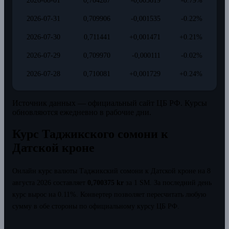
2026-08-01
0,704287
-0,005619
-0.79%
2026-07-31
0,709906
-0,001535
-0.22%
2026-07-30
0,711441
+0,001471
+0.21%
2026-07-29
0,709970
-0,000111
-0.02%
2026-07-28
0,710081
+0,001729
+0.24%
Источник данных — официальный сайт ЦБ РФ. Курсы
обновляются ежедневно в рабочие дни.
Курс Таджикского сомони к
Датской кроне
Онлайн курс валюты Таджикский сомони к Датской кроне на 8
августа 2026 составляет
0,700375 kr
за 1 SM.
За последний день
курс вырос на 0.11%.
Конвертер позволяет пересчитать любую
сумму в обе стороны по официальному курсу ЦБ РФ.