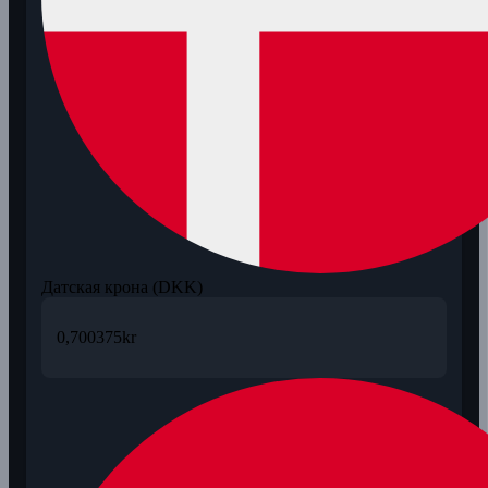
Датская крона (DKK)
0,700375
kr