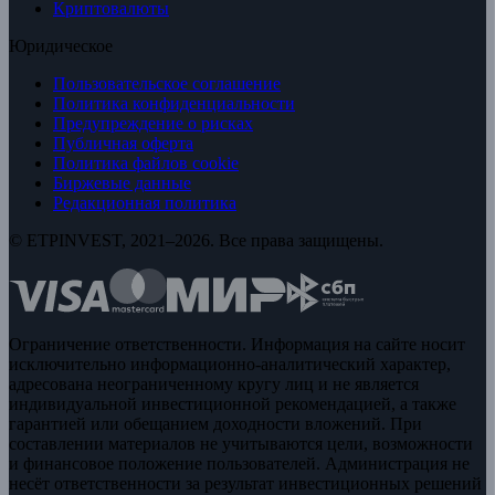
Криптовалюты
Юридическое
Пользовательское соглашение
Политика конфиденциальности
Предупреждение о рисках
Публичная оферта
Политика файлов cookie
Биржевые данные
Редакционная политика
© ETPINVEST, 2021–2026. Все права защищены.
Ограничение ответственности. Информация на сайте носит
исключительно информационно-аналитический характер,
адресована неограниченному кругу лиц и не является
индивидуальной инвестиционной рекомендацией, а также
гарантией или обещанием доходности вложений. При
составлении материалов не учитываются цели, возможности
и финансовое положение пользователей. Администрация не
несёт ответственности за результат инвестиционных решений