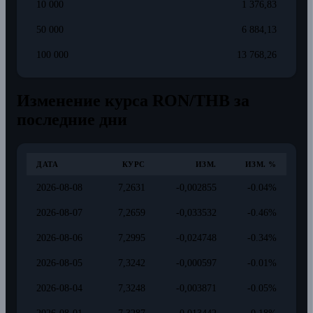
10 000
1 376,83
50 000
6 884,13
100 000
13 768,26
Изменение курса RON/THB за
последние дни
ДАТА
КУРС
ИЗМ.
ИЗМ. %
2026-08-08
7,2631
-0,002855
-0.04%
2026-08-07
7,2659
-0,033532
-0.46%
2026-08-06
7,2995
-0,024748
-0.34%
2026-08-05
7,3242
-0,000597
-0.01%
2026-08-04
7,3248
-0,003871
-0.05%