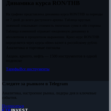
Динамика курса RON/THB
На графике представлена динамика курса RON/THB за периоды
от 7 дней до всего доступного архива. Таблица круглых
значений показывает стоимость типичных сумм в обе стороны.
Таблица изменений отражает ежедневную динамику в
абсолютном и процентном выражении.
Кросс-курс RON/THB
определяется через курсы обеих валют к российскому рублю.
Аналитика и торговые сигналы
Акции, крипто, нефть — 1500 инструментов в одной
подписке
Тарифы
Все инструменты
Следите за рынком в Telegram
Аналитика, настроение рынка, лидеры дня и ключевые
события.
Подписаться
ETP
INVEST