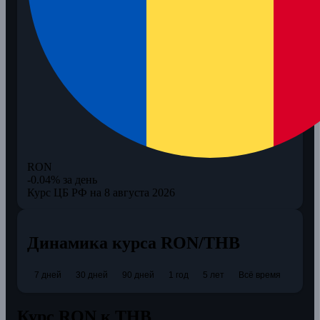
RON
-0.04% за день
Курс ЦБ РФ на 8 августа 2026
Динамика курса RON/THB
7 дней
30 дней
90 дней
1 год
5 лет
Всё время
Курс RON к THB