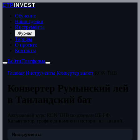
ETP
INVEST
Обучение
Наши сделки
Инструменты
Журнал
Тарифы
О проекте
Контакты
Войти
Платформа
Главная
/
Инструменты
/
Конвертер валют
/
RON/THB
Конвертер Румынский лей
в Таиландский бат
Актуальный курс RON/THB по данным ЦБ РФ.
Калькулятор, график динамики и история изменений.
Инструменты