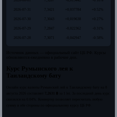
2026-08-01
7,3287
-0,013442
-0.18%
2026-07-31
7,3421
+0,037784
+0.52%
2026-07-30
7,3043
+0,019638
+0.27%
2026-07-29
7,2847
-0,022362
-0.31%
2026-07-28
7,3071
-0,042947
-0.58%
Источник данных — официальный сайт ЦБ РФ. Курсы
обновляются ежедневно в рабочие дни.
Курс Румынского лея к
Таиландскому бату
Онлайн курс валюты Румынский лей к Таиландскому бату на 8
августа 2026 составляет
7,2631 ฿
за 1 lei.
За последний день курс
снизился на 0.04%.
Конвертер позволяет пересчитать любую
сумму в обе стороны по официальному курсу ЦБ РФ.