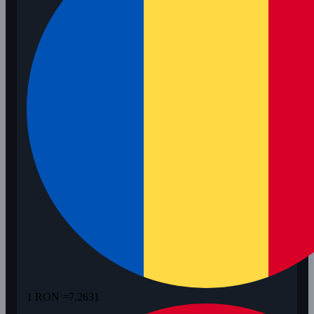
1 RON =
7,2631