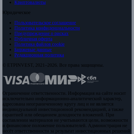
Криптовалюты
Юридическое
Пользовательское соглашение
Политика конфиденциальности
Предупреждение о рисках
Публичная оферта
Политика файлов cookie
Биржевые данные
Редакционная политика
© ETPINVEST, 2021–2026. Все права защищены.
Ограничение ответственности. Информация на сайте носит
исключительно информационно-аналитический характер,
адресована неограниченному кругу лиц и не является
индивидуальной инвестиционной рекомендацией, а также
гарантией или обещанием доходности вложений. При
составлении материалов не учитываются цели, возможности
и финансовое положение пользователей. Администрация не
несёт ответственности за результат инвестиционных решений