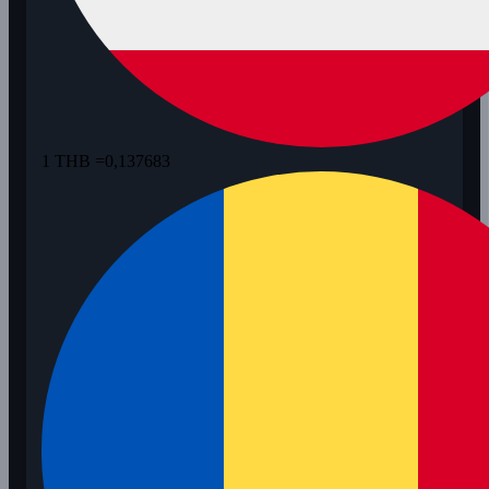
1 THB =
0,137683