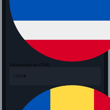
Таиландский бат (THB)
7,2631
฿