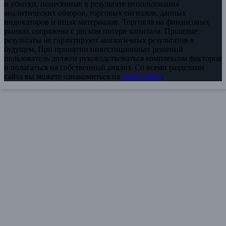
и убытки, понесённые в результате использования
аналитических обзоров, торговых сигналов, данных
индикаторов и иных материалов. Торговля на финансовых
рынках сопряжена с риском потери капитала. Прошлые
результаты не гарантируют аналогичных результатов в
будущем. При принятии инвестиционных решений
пользователь должен руководствоваться комплексом факторов
и полагаться на собственный анализ. Со всеми разделами
сайта вы можете ознакомиться на
карте сайта
.