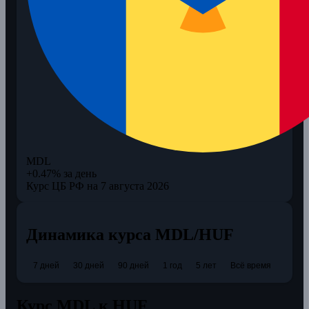
MDL
+0.47% за день
Курс ЦБ РФ на 7 августа 2026
Динамика курса MDL/HUF
7 дней
30 дней
90 дней
1 год
5 лет
Всё время
Курс MDL к HUF