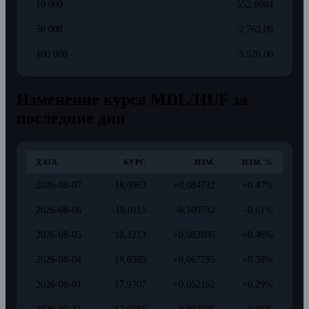
10 000
552,6004
50 000
2 763,00
100 000
5 526,00
Изменение курса MDL/HUF за
последние дни
ДАТА
КУРС
ИЗМ.
ИЗМ. %
2026-08-07
18,0963
+0,084732
+0.47%
2026-08-06
18,0115
-0,109732
-0.61%
2026-08-05
18,1213
+0,082805
+0.46%
2026-08-04
18,0385
+0,067795
+0.38%
2026-08-01
17,9707
+0,052162
+0.29%