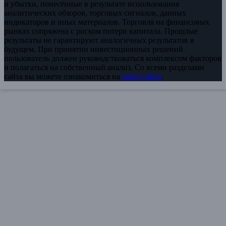
и убытки, понесённые в результате использования
аналитических обзоров, торговых сигналов, данных
индикаторов и иных материалов. Торговля на финансовых
рынках сопряжена с риском потери капитала. Прошлые
результаты не гарантируют аналогичных результатов в
будущем. При принятии инвестиционных решений
пользователь должен руководствоваться комплексом факторов
и полагаться на собственный анализ. Со всеми разделами
сайта вы можете ознакомиться на
карте сайта
.