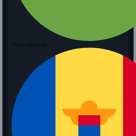
1 HUF =
0,055260