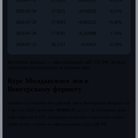
2026-07-31
17,9185
-0,002595
-0.01%
2026-07-30
17,9211
-0,038235
-0.21%
2026-07-29
17,9593
+0,081232
+0.45%
2026-07-28
17,8781
-0,243998
-1.35%
2026-07-25
18,1221
-0,03423
-0.19%
Источник данных — официальный сайт ЦБ РФ. Курсы
обновляются ежедневно в рабочие дни.
Курс Молдавского лея к
Венгерскому форинту
Онлайн курс валюты Молдавский лей к Венгерскому форинту на
7 августа 2026 составляет
18,0963 Ft
за 1 L.
За последний день
курс вырос на 0.47%.
Конвертер позволяет пересчитать любую
сумму в обе стороны по официальному курсу ЦБ РФ.