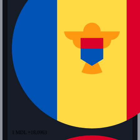
1 MDL =
18,0963