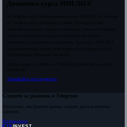
Динамика курса MDL/HUF
На графике представлена динамика курса MDL/HUF за периоды
от 7 дней до всего доступного архива. Таблица круглых
значений показывает стоимость типичных сумм в обе стороны.
Таблица изменений отражает ежедневную динамику в
абсолютном и процентном выражении.
Кросс-курс MDL/HUF
определяется через курсы обеих валют к российскому рублю.
Аналитика и торговые сигналы
Акции, крипто, нефть — 1500 инструментов в одной
подписке
Тарифы
Все инструменты
Следите за рынком в Telegram
Аналитика, настроение рынка, лидеры дня и ключевые
события.
Подписаться
ETP
INVEST