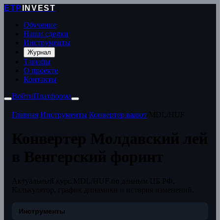
ETP
INVEST
Обучение
Наши сделки
Инструменты
Журнал
Тарифы
О проекте
Контакты
Войти
Платформа
Главная
/
Инструменты
/
Конвертер валют
/
MDL/HUF
Конвертер Молдавский лей
в Венгерский форинт
Актуальный курс MDL/HUF по данным ЦБ РФ.
Калькулятор, график динамики и история изменений.
Инструменты