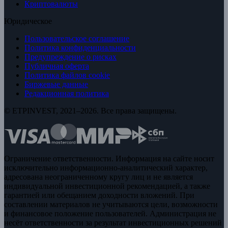
Криптовалюты
Юридическое
Пользовательское соглашение
Политика конфиденциальности
Предупреждение о рисках
Публичная оферта
Политика файлов cookie
Биржевые данные
Редакционная политика
© ETPINVEST, 2021–2026. Все права защищены.
Ограничение ответственности. Информация на сайте носит
исключительно информационно-аналитический характер,
адресована неограниченному кругу лиц и не является
индивидуальной инвестиционной рекомендацией, а также
гарантией или обещанием доходности вложений. При
составлении материалов не учитываются цели, возможности
и финансовое положение пользователей. Администрация не
несёт ответственности за результат инвестиционных решений