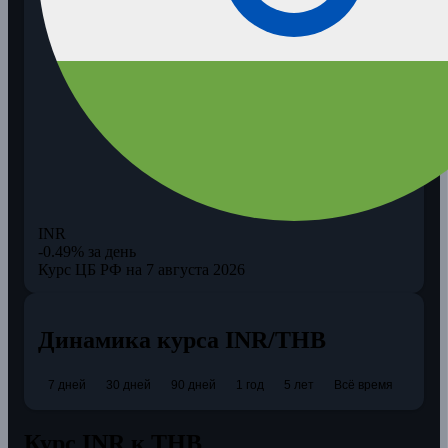
INR
-0.49% за день
Курс ЦБ РФ на 7 августа 2026
Динамика курса INR/THB
7 дней
30 дней
90 дней
1 год
5 лет
Всё время
Курс INR к THB