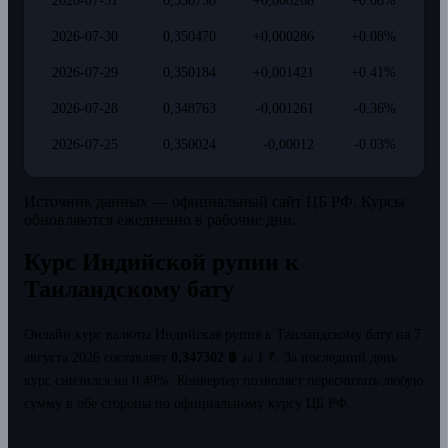
2026-07-31
0,350738
+0,000268
+0.08%
2026-07-30
0,350470
+0,000286
+0.08%
2026-07-29
0,350184
+0,001421
+0.41%
2026-07-28
0,348763
-0,001261
-0.36%
2026-07-25
0,350024
-0,00012
-0.03%
Источник данных — официальный сайт ЦБ РФ. Курсы
обновляются ежедневно в рабочие дни.
Курс Индийской рупии к
Таиландскому бату
Онлайн курс валюты Индийская рупия к Таиландскому бату на 7
августа 2026 составляет
0,347302 ฿
за 1 ₹.
За последний день
курс снизился на 0.49%.
Конвертер позволяет пересчитать любую
сумму в обе стороны по официальному курсу ЦБ РФ.