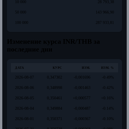
10 000
28 793,38
50 000
143 966,90
100 000
287 933,81
Изменение курса INR/THB за
последние дни
ДАТА
КУРС
ИЗМ.
ИЗМ. %
2026-08-07
0,347302
-0,001696
-0.49%
2026-08-06
0,348998
-0,001463
-0.42%
2026-08-05
0,350461
+0,000577
+0.16%
2026-08-04
0,349884
-0,000487
-0.14%
2026-08-01
0,350371
-0,000367
-0.10%