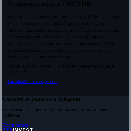
Динамика курса INR/THB
На графике представлена динамика курса INR/THB за периоды
от 7 дней до всего доступного архива. Таблица круглых
значений показывает стоимость типичных сумм в обе стороны.
Таблица изменений отражает ежедневную динамику в
абсолютном и процентном выражении.
Кросс-курс INR/THB
определяется через курсы обеих валют к российскому рублю.
Аналитика и торговые сигналы
Акции, крипто, нефть — 1500 инструментов в одной
подписке
Тарифы
Все инструменты
Следите за рынком в Telegram
Аналитика, настроение рынка, лидеры дня и ключевые
события.
Подписаться
ETP
INVEST