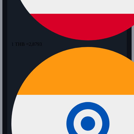
1 THB =
2,8793