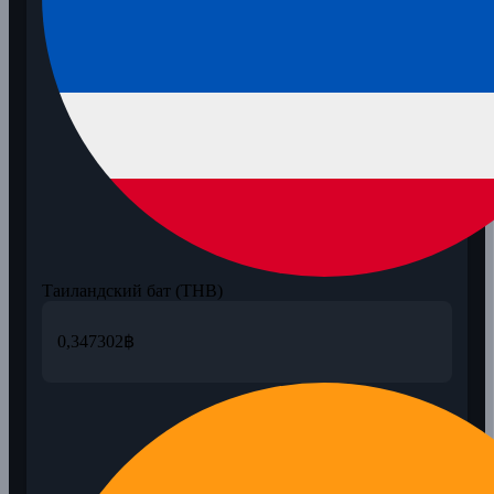
Таиландский бат (THB)
0,347302
฿