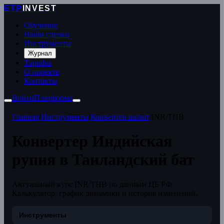
ETP
INVEST
Обучение
Наши сделки
Инструменты
Журнал
Тарифы
О проекте
Контакты
Войти
Платформа
Главная
/
Инструменты
/
Конвертер валют
/
INR/THB
Конвертер Индийская
рупия в Таиландский бат
Актуальный курс INR/THB по данным ЦБ РФ.
Калькулятор, график динамики и история изменений.
Инструменты