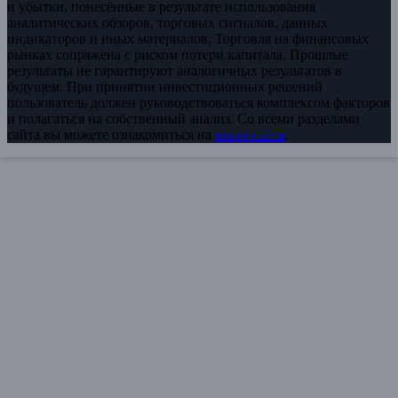
и убытки, понесённые в результате использования
аналитических обзоров, торговых сигналов, данных
индикаторов и иных материалов. Торговля на финансовых
рынках сопряжена с риском потери капитала. Прошлые
результаты не гарантируют аналогичных результатов в
будущем. При принятии инвестиционных решений
пользователь должен руководствоваться комплексом факторов
и полагаться на собственный анализ. Со всеми разделами
сайта вы можете ознакомиться на
карте сайта
.