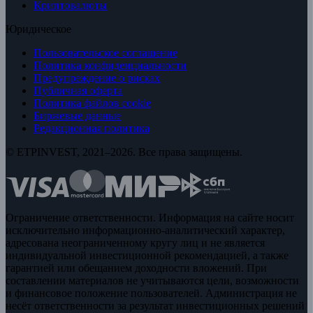
Криптовалюты
Юридическое
Пользовательское соглашение
Политика конфиденциальности
Предупреждение о рисках
Публичная оферта
Политика файлов cookie
Биржевые данные
Редакционная политика
© ETPINVEST, 2021–2026. Все права защищены.
Ограничение ответственности. Информация на сайте носит
исключительно информационно-аналитический характер,
адресована неограниченному кругу лиц и не является
индивидуальной инвестиционной рекомендацией, а также
гарантией или обещанием доходности вложений. При
составлении материалов не учитываются цели, возможности
и финансовое положение пользователей. Администрация не
несёт ответственности за результат инвестиционных решений