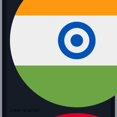
1 INR =
0,347302