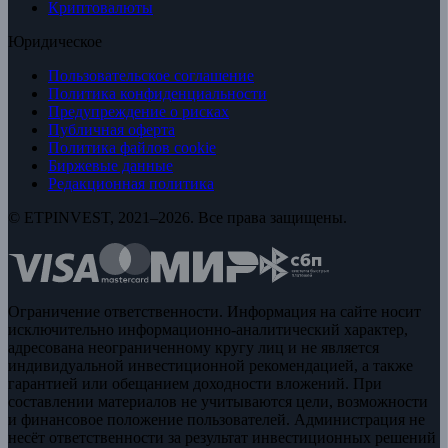
Криптовалюты
Юридическое
Пользовательское соглашение
Политика конфиденциальности
Предупреждение о рисках
Публичная оферта
Политика файлов cookie
Биржевые данные
Редакционная политика
© ETPINVEST, 2021–2026. Все права защищены.
Ограничение ответственности. Информация на сайте носит
исключительно информационно-аналитический характер,
адресована неограниченному кругу лиц и не является
индивидуальной инвестиционной рекомендацией, а также
гарантией или обещанием доходности вложений. При
составлении материалов не учитываются цели, возможности
и финансовое положение пользователей. Администрация не
несёт ответственности за результат инвестиционных решений