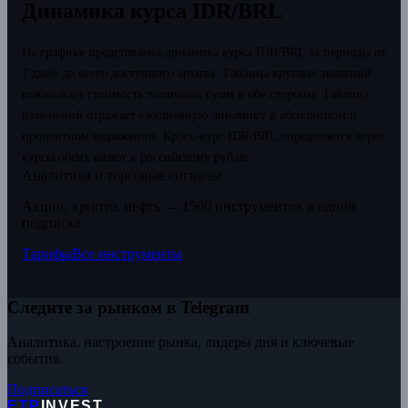
Динамика курса IDR/BRL
На графике представлена динамика курса IDR/BRL за периоды от
7 дней до всего доступного архива. Таблица круглых значений
показывает стоимость типичных сумм в обе стороны. Таблица
изменений отражает ежедневную динамику в абсолютном и
процентном выражении.
Кросс-курс IDR/BRL определяется через
курсы обеих валют к российскому рублю.
Аналитика и торговые сигналы
Акции, крипто, нефть — 1500 инструментов в одной
подписке
Тарифы
Все инструменты
Следите за рынком в Telegram
Аналитика, настроение рынка, лидеры дня и ключевые
события.
Подписаться
ETP
INVEST