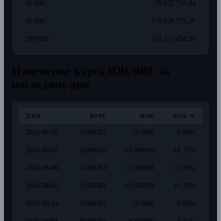
10 000
35 125 745,84
50 000
175 628 729,20
100 000
351 257 458,39
Изменение курса IDR/BRL за
последние дни
ДАТА
КУРС
ИЗМ.
ИЗМ. %
2026-08-08
0,000285
0,0000
0.00%
2026-08-07
0,000285
+0,000002
+0.71%
2026-08-06
0,000283
+0,000001
+0.35%
2026-08-05
0,000282
+0,000001
+0.36%
2026-08-04
0,000281
0,0000
0.00%