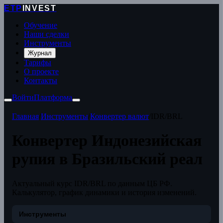
ETP
INVEST
Обучение
Наши сделки
Инструменты
Журнал
Тарифы
О проекте
Контакты
Войти
Платформа
Главная
/
Инструменты
/
Конвертер валют
/
IDR/BRL
Конвертер Индонезийская
рупия в Бразильский реал
Актуальный курс IDR/BRL по данным ЦБ РФ.
Калькулятор, график динамики и история изменений.
Инструменты