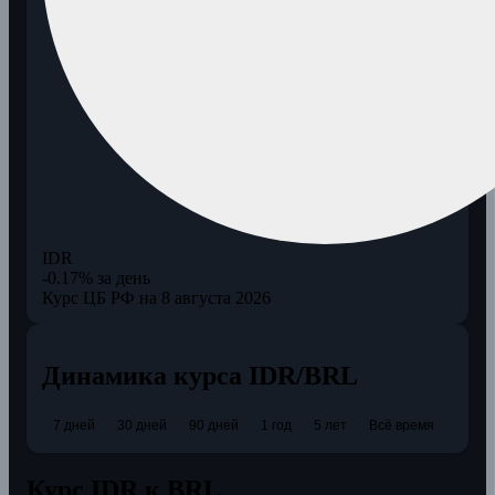
IDR
-0.17% за день
Курс ЦБ РФ на 8 августа 2026
Динамика курса IDR/BRL
7 дней
30 дней
90 дней
1 год
5 лет
Всё время
Курс IDR к BRL