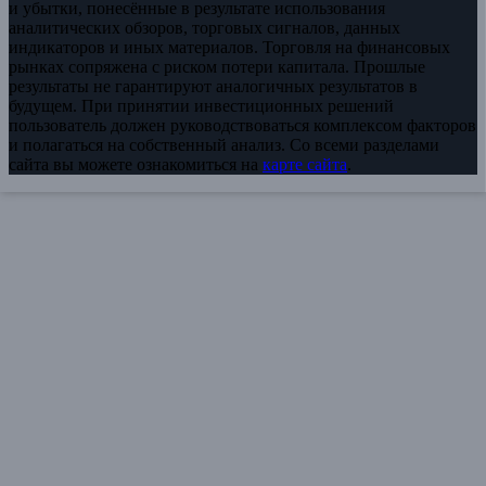
и убытки, понесённые в результате использования
аналитических обзоров, торговых сигналов, данных
индикаторов и иных материалов. Торговля на финансовых
рынках сопряжена с риском потери капитала. Прошлые
результаты не гарантируют аналогичных результатов в
будущем. При принятии инвестиционных решений
пользователь должен руководствоваться комплексом факторов
и полагаться на собственный анализ. Со всеми разделами
сайта вы можете ознакомиться на
карте сайта
.