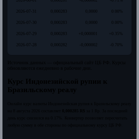
2026-08-01
0,000281
-0,000002
-0.71%
2026-07-31
0,000283
0,0000
0.00%
2026-07-30
0,000283
0,0000
0.00%
2026-07-29
0,000283
+0,000001
+0.35%
2026-07-28
0,000282
-0,000002
-0.70%
Источник данных — официальный сайт ЦБ РФ. Курсы
обновляются ежедневно в рабочие дни.
Курс Индонезийской рупии к
Бразильскому реалу
Онлайн курс валюты Индонезийская рупия к Бразильскому реалу
на 8 августа 2026 составляет
0,000285 R$
за 1 Rp.
За последний
день курс снизился на 0.17%.
Конвертер позволяет пересчитать
любую сумму в обе стороны по официальному курсу ЦБ РФ.