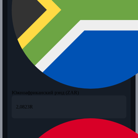
Южноафриканский рэнд (ZAR)
2,0823
R