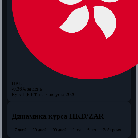
HKD
-0.36% за день
Курс ЦБ РФ на 7 августа 2026
Динамика курса HKD/ZAR
7 дней
30 дней
90 дней
1 год
5 лет
Всё время