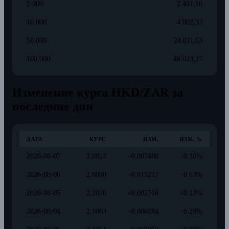
5 000
2 401,16
10 000
4 802,33
50 000
24 011,63
100 000
48 023,27
Изменение курса HKD/ZAR за
последние дни
ДАТА
КУРС
ИЗМ.
ИЗМ. %
2026-08-07
2,0823
-0,007488
-0.36%
2026-08-06
2,0898
-0,013217
-0.63%
2026-08-05
2,1030
+0,002716
+0.13%
2026-08-04
2,1003
-0,006084
-0.29%