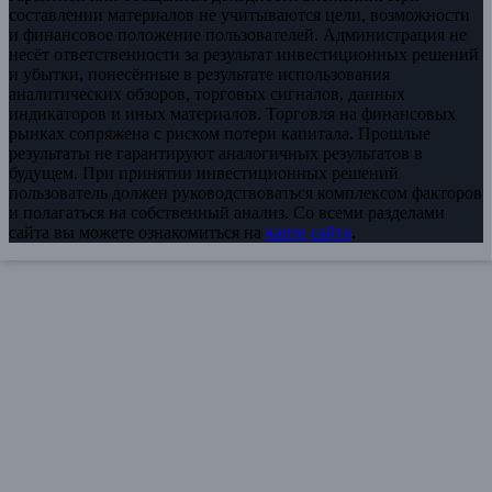
составлении материалов не учитываются цели, возможности
и финансовое положение пользователей. Администрация не
несёт ответственности за результат инвестиционных решений
и убытки, понесённые в результате использования
аналитических обзоров, торговых сигналов, данных
индикаторов и иных материалов. Торговля на финансовых
рынках сопряжена с риском потери капитала. Прошлые
результаты не гарантируют аналогичных результатов в
будущем. При принятии инвестиционных решений
пользователь должен руководствоваться комплексом факторов
и полагаться на собственный анализ. Со всеми разделами
сайта вы можете ознакомиться на
карте сайта
.