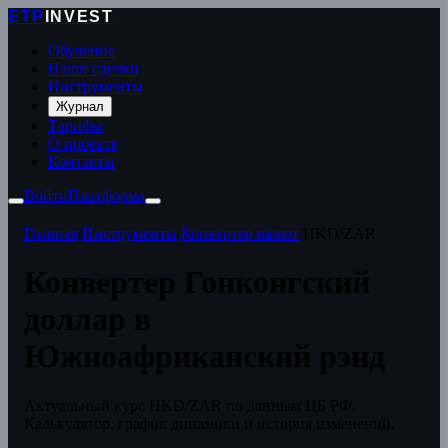
ETP
INVEST
Обучение
Наши сделки
Инструменты
Журнал
Тарифы
О проекте
Контакты
Войти
Платформа
Главная
/
Инструменты
/
Конвертер валют
/
HKD/ZAR
Конвертер Гонконгский
доллар в
Южноафриканский рэнд
Актуальный курс HKD/ZAR по данным ЦБ РФ.
Калькулятор, график динамики и история изменений.