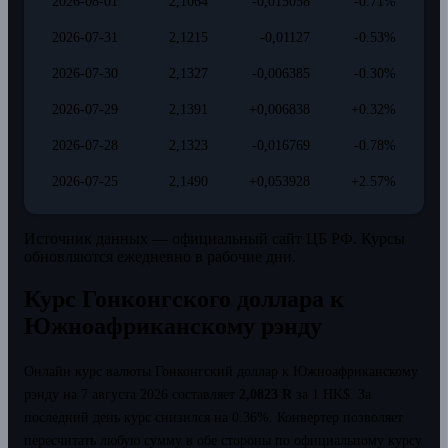
2026-08-01
2,1064
-0,015058
-0.71%
2026-07-31
2,1215
-0,01127
-0.53%
2026-07-30
2,1327
-0,006385
-0.30%
2026-07-29
2,1391
+0,006838
+0.32%
2026-07-28
2,1323
-0,016769
-0.78%
2026-07-25
2,1490
+0,053928
+2.57%
Источник данных — официальный сайт ЦБ РФ. Курсы
обновляются ежедневно в рабочие дни.
Курс Гонконгского доллара к
Южноафриканскому рэнду
Онлайн курс валюты Гонконгский доллар к Южноафриканскому
рэнду на 7 августа 2026 составляет
2,0823 R
за 1 HK$.
За
последний день курс снизился на 0.36%.
Конвертер позволяет
пересчитать любую сумму в обе стороны по официальному курсу