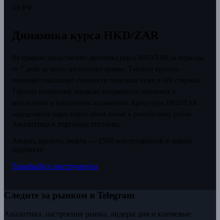
ЦБ РФ.
Динамика курса HKD/ZAR
На графике представлена динамика курса HKD/ZAR за периоды
от 7 дней до всего доступного архива. Таблица круглых
значений показывает стоимость типичных сумм в обе стороны.
Таблица изменений отражает ежедневную динамику в
абсолютном и процентном выражении.
Кросс-курс HKD/ZAR
определяется через курсы обеих валют к российскому рублю.
Аналитика и торговые сигналы
Акции, крипто, нефть — 1500 инструментов в одной
подписке
Тарифы
Все инструменты
Следите за рынком в Telegram
Аналитика, настроение рынка, лидеры дня и ключевые