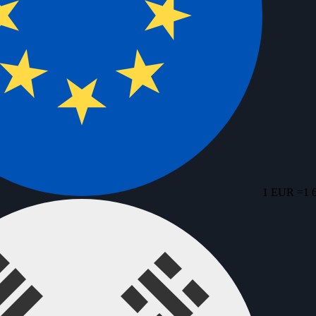
1 EUR =
1 