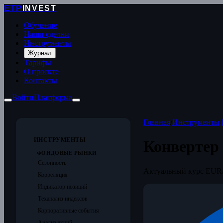
ETP
INVEST
Обучение
Наши сделки
Инструменты
Журнал
Тарифы
О проекте
Контакты
Войти
Платформа
Главная
/
Инструменты
/
ИНСТРУМЕНТЫ
Конвертер
ФОНДОВЫЕ РЫНКИ
Сезонность
Актуальный курс EUR/
Корреляция
Индикатор позиций
Теханализ индексов
Корпоративные события
Анализ акций