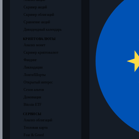
Скринер акций
Скринер облигаций
Сравнение акций
Дивидендный календарь
КРИПТОВАЛЮТЫ
Анализ монет
Скринер криптовалют
Фандинг
Ликвидации
Лонги/Шорты
Открытый интерес
Сезон альтов
Доминация
Bitcoin ETF
СЕРВИСЫ
Анализ облигаций
Тепловая карта
Fear & Greed