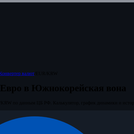
Конвертер валют
/
EUR/KRW
 Евро в Южнокорейская вона
KRW по данным ЦБ РФ. Калькулятор, график динамики и истор