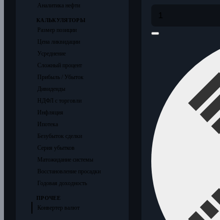
Аналитика нефти
КАЛЬКУЛЯТОРЫ
Размер позиции
Цена ликвидации
Усреднение
Сложный процент
Прибыль / Убыток
Дивиденды
НДФЛ с торговли
Инфляция
Ипотека
Безубыток сделки
Серия убытков
Матожидание системы
Восстановление просадки
Годовая доходность
ПРОЧЕЕ
Конвертер валют