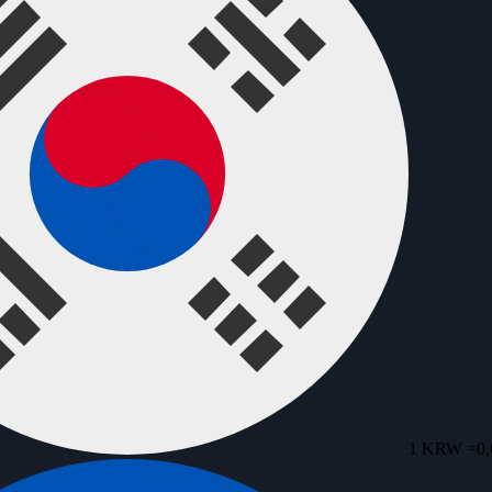
1 KRW =
0