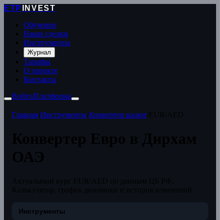
ETP
INVEST
Обучение
Наши сделки
Инструменты
Журнал
Тарифы
О проекте
Контакты
Войти
Платформа
Главная
/
Инструменты
/
Конвертер валют
/
EUR/AED
Конвертер Евро в Дирхам
ОАЭ
Актуальный курс EUR/AED по данным ЦБ РФ.
Калькулятор, график динамики и история изменений.
Инструменты