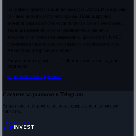
На графике представлена динамика курса EUR/AED за периоды
от 7 дней до всего доступного архива. Таблица круглых
значений показывает стоимость типичных сумм в обе стороны.
Таблица изменений отражает ежедневную динамику в
абсолютном и процентном выражении.
Кросс-курс EUR/AED
определяется через курсы обеих валют к российскому рублю.
Аналитика и торговые сигналы
Акции, крипто, нефть — 1500 инструментов в одной
подписке
Тарифы
Все инструменты
Следите за рынком в Telegram
Аналитика, настроение рынка, лидеры дня и ключевые
события.
Подписаться
ETP
INVEST