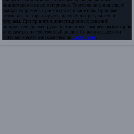
индикаторов и иных материалов. Торговля на финансовых
рынках сопряжена с риском потери капитала. Прошлые
результаты не гарантируют аналогичных результатов в
будущем. При принятии инвестиционных решений
пользователь должен руководствоваться комплексом факторов
и полагаться на собственный анализ. Со всеми разделами
сайта вы можете ознакомиться на
карте сайта
.