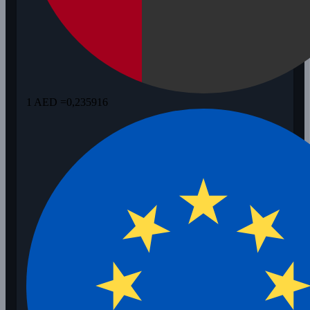
1 AED =
0,235916