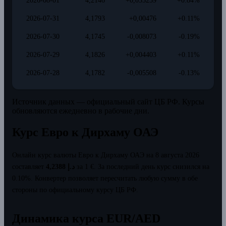
2026-08-01
4,2146
+0,035259
+0.84%
2026-07-31
4,1793
+0,00476
+0.11%
2026-07-30
4,1745
-0,008073
-0.19%
2026-07-29
4,1826
+0,004403
+0.11%
2026-07-28
4,1782
-0,005508
-0.13%
Источник данных — официальный сайт ЦБ РФ. Курсы
обновляются ежедневно в рабочие дни.
Курс Евро к Дирхаму ОАЭ
Онлайн курс валюты Евро к Дирхаму ОАЭ на 8 августа 2026
составляет
4,2388 د.إ
за 1 €.
За последний день курс снизился на
0.10%.
Конвертер позволяет пересчитать любую сумму в обе
стороны по официальному курсу ЦБ РФ.
Динамика курса EUR/AED