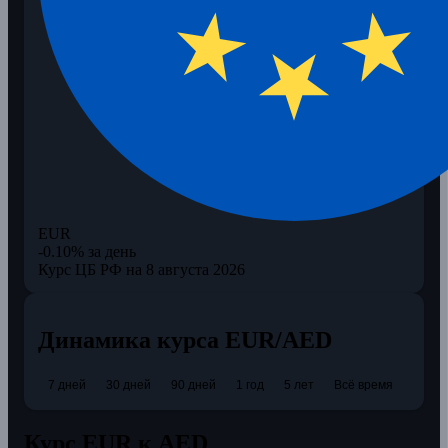
EUR
-0.10% за день
Курс ЦБ РФ на 8 августа 2026
Динамика курса EUR/AED
7 дней
30 дней
90 дней
1 год
5 лет
Всё время
Курс EUR к AED