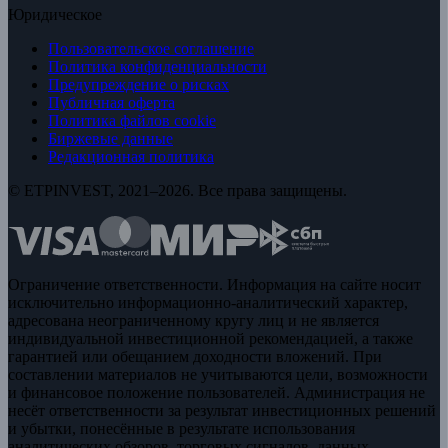
Юридическое
Пользовательское соглашение
Политика конфиденциальности
Предупреждение о рисках
Публичная оферта
Политика файлов cookie
Биржевые данные
Редакционная политика
© ETPINVEST, 2021–2026. Все права защищены.
Ограничение ответственности. Информация на сайте носит
исключительно информационно-аналитический характер,
адресована неограниченному кругу лиц и не является
индивидуальной инвестиционной рекомендацией, а также
гарантией или обещанием доходности вложений. При
составлении материалов не учитываются цели, возможности
и финансовое положение пользователей. Администрация не
несёт ответственности за результат инвестиционных решений
и убытки, понесённые в результате использования
аналитических обзоров, торговых сигналов, данных