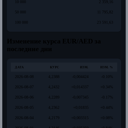
10 000
2 359,16
50 000
11 795,82
100 000
23 591,63
Изменение курса EUR/AED за
последние дни
ДАТА
КУРС
ИЗМ.
ИЗМ. %
2026-08-08
4,2388
-0,004424
-0.10%
2026-08-07
4,2432
+0,014337
+0.34%
2026-08-06
4,2289
-0,007345
-0.17%
2026-08-05
4,2362
+0,01835
+0.44%
2026-08-04
4,2179
+0,003315
+0.08%