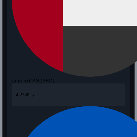
Дирхам ОАЭ (AED)
4,2388
د.إ