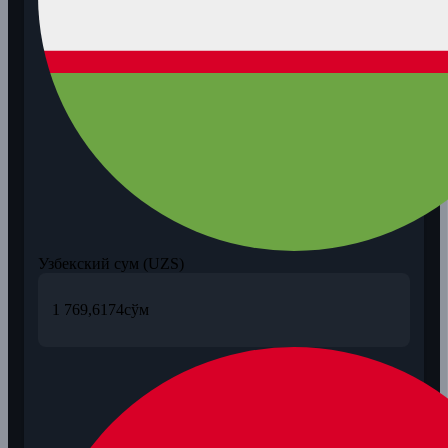
Узбекский сум (UZS)
1 769,6174
сўм