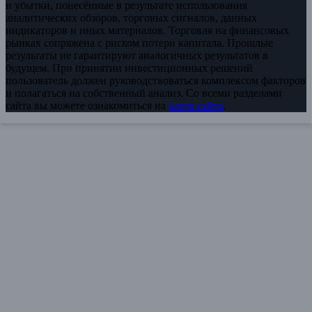
и убытки, понесённые в результате использования
аналитических обзоров, торговых сигналов, данных
индикаторов и иных материалов. Торговля на финансовых
рынках сопряжена с риском потери капитала. Прошлые
результаты не гарантируют аналогичных результатов в
будущем. При принятии инвестиционных решений
пользователь должен руководствоваться комплексом факторов
и полагаться на собственный анализ. Со всеми разделами
сайта вы можете ознакомиться на
карте сайта
.