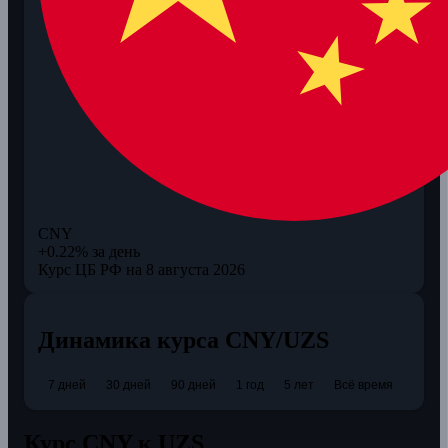
CNY
+0.22% за день
Курс ЦБ РФ на 8 августа 2026
Динамика курса CNY/UZS
7 дней
30 дней
90 дней
1 год
5 лет
Всё время
Курс CNY к UZS