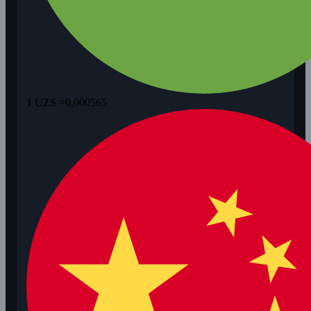
1 UZS =
0,000565