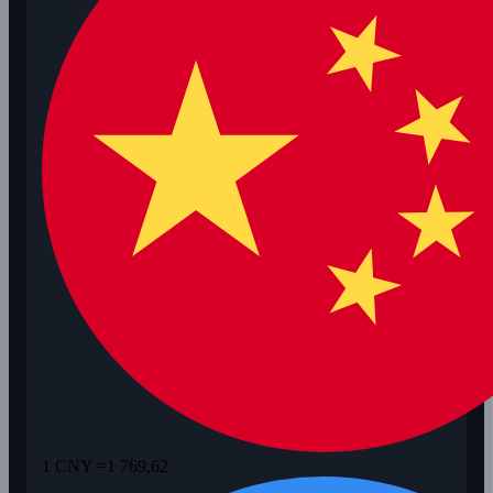
1 CNY =
1 769,62