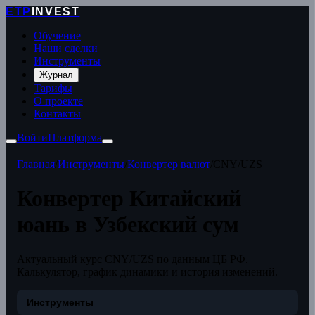
ETP
INVEST
Обучение
Наши сделки
Инструменты
Журнал
Тарифы
О проекте
Контакты
Войти
Платформа
Главная
/
Инструменты
/
Конвертер валют
/
CNY/UZS
Конвертер Китайский
юань в Узбекский сум
Актуальный курс CNY/UZS по данным ЦБ РФ.
Калькулятор, график динамики и история изменений.
Инструменты