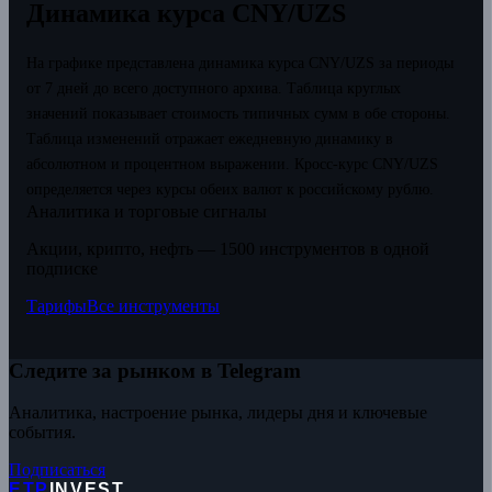
Динамика курса CNY/UZS
На графике представлена динамика курса CNY/UZS за периоды
от 7 дней до всего доступного архива. Таблица круглых
значений показывает стоимость типичных сумм в обе стороны.
Таблица изменений отражает ежедневную динамику в
абсолютном и процентном выражении.
Кросс-курс CNY/UZS
определяется через курсы обеих валют к российскому рублю.
Аналитика и торговые сигналы
Акции, крипто, нефть — 1500 инструментов в одной
подписке
Тарифы
Все инструменты
Следите за рынком в Telegram
Аналитика, настроение рынка, лидеры дня и ключевые
события.
Подписаться
ETP
INVEST