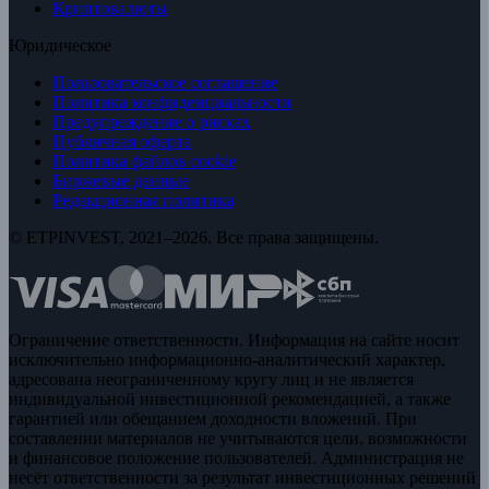
Криптовалюты
Юридическое
Пользовательское соглашение
Политика конфиденциальности
Предупреждение о рисках
Публичная оферта
Политика файлов cookie
Биржевые данные
Редакционная политика
© ETPINVEST, 2021–2026. Все права защищены.
Ограничение ответственности. Информация на сайте носит
исключительно информационно-аналитический характер,
адресована неограниченному кругу лиц и не является
индивидуальной инвестиционной рекомендацией, а также
гарантией или обещанием доходности вложений. При
составлении материалов не учитываются цели, возможности
и финансовое положение пользователей. Администрация не
несёт ответственности за результат инвестиционных решений