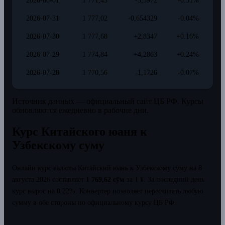
2026-08-01
1 771,43
-5,5972
-0.31%
2026-07-31
1 777,02
-0,654329
-0.04%
2026-07-30
1 777,68
+2,8347
+0.16%
2026-07-29
1 774,84
+4,2863
+0.24%
2026-07-28
1 770,56
-1,1726
-0.07%
Источник данных — официальный сайт ЦБ РФ. Курсы
обновляются ежедневно в рабочие дни.
Курс Китайского юаня к
Узбекскому суму
Онлайн курс валюты Китайский юань к Узбекскому суму на 8
августа 2026 составляет
1 769,62 сўм
за 1 ¥.
За последний день
курс вырос на 0.22%.
Конвертер позволяет пересчитать любую
сумму в обе стороны по официальному курсу ЦБ РФ.