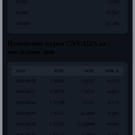
10 000
5,6509
50 000
28,2547
100 000
56,5094
Изменение курса CNY/UZS за
последние дни
ДАТА
КУРС
ИЗМ.
ИЗМ. %
2026-08-08
1 769,62
+3,8533
+0.22%
2026-08-07
1 765,76
+7,8716
+0.45%
2026-08-06
1 757,89
-3,7551
-0.21%
2026-08-05
1 761,65
-10,4008
-0.59%
2026-08-04
1 772,05
+0,620869
+0.04%