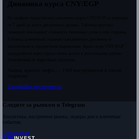
Динамика курса CNY/EGP
На графике представлена динамика курса CNY/EGP за периоды
от 7 дней до всего доступного архива. Таблица круглых
значений показывает стоимость типичных сумм в обе стороны.
Таблица изменений отражает ежедневную динамику в
абсолютном и процентном выражении.
Кросс-курс CNY/EGP
определяется через курсы обеих валют к российскому рублю.
Аналитика и торговые сигналы
Акции, крипто, нефть — 1500 инструментов в одной
подписке
Тарифы
Все инструменты
Следите за рынком в Telegram
Аналитика, настроение рынка, лидеры дня и ключевые
события.
Подписаться
ETP
INVEST