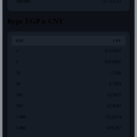
100 000
737 151,13
Курс EGP к CNY
EGP
CNY
1
0,135657
5
0,678287
10
1,3566
50
6,7829
100
13,5657
500
67,8287
1 000
135,6574
5 000
678,287