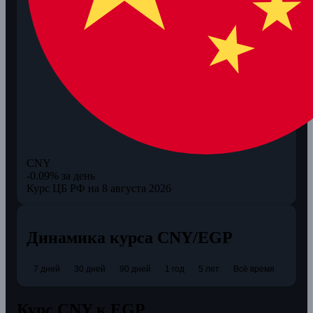
CNY
-0.09% за день
Курс ЦБ РФ на 8 августа 2026
Динамика курса CNY/EGP
7 дней
30 дней
90 дней
1 год
5 лет
Всё время
Курс CNY к EGP