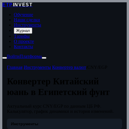
ETP
INVEST
Обучение
Наши сделки
Инструменты
Журнал
Тарифы
О проекте
Контакты
Войти
Платформа
Главная
/
Инструменты
/
Конвертер валют
/
CNY/EGP
Конвертер Китайский
юань в Египетский фунт
Актуальный курс CNY/EGP по данным ЦБ РФ.
Калькулятор, график динамики и история изменений.
Инструменты