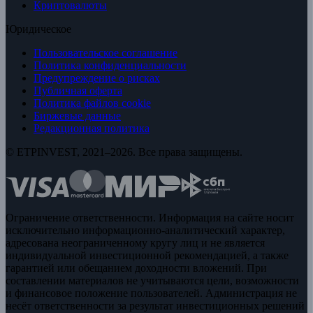
Криптовалюты
Юридическое
Пользовательское соглашение
Политика конфиденциальности
Предупреждение о рисках
Публичная оферта
Политика файлов cookie
Биржевые данные
Редакционная политика
© ETPINVEST, 2021–2026. Все права защищены.
Ограничение ответственности. Информация на сайте носит
исключительно информационно-аналитический характер,
адресована неограниченному кругу лиц и не является
индивидуальной инвестиционной рекомендацией, а также
гарантией или обещанием доходности вложений. При
составлении материалов не учитываются цели, возможности
и финансовое положение пользователей. Администрация не
несёт ответственности за результат инвестиционных решений