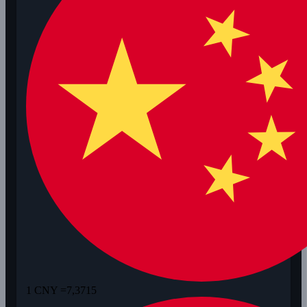
1 CNY =
7,3715