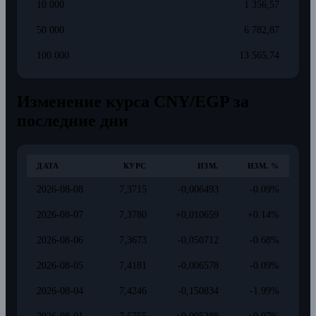
10 000
1 356,57
50 000
6 782,87
100 000
13 565,74
Изменение курса CNY/EGP за
последние дни
ДАТА
КУРС
ИЗМ.
ИЗМ. %
2026-08-08
7,3715
-0,006493
-0.09%
2026-08-07
7,3780
+0,010659
+0.14%
2026-08-06
7,3673
-0,050712
-0.68%
2026-08-05
7,4181
-0,006578
-0.09%
2026-08-04
7,4246
-0,150834
-1.99%