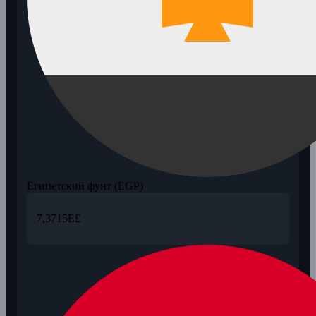
Египетский фунт (EGP)
7,3715
E£