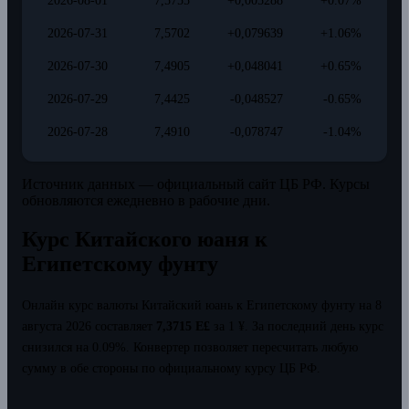
2026-08-01
7,5755
+0,005288
+0.07%
2026-07-31
7,5702
+0,079639
+1.06%
2026-07-30
7,4905
+0,048041
+0.65%
2026-07-29
7,4425
-0,048527
-0.65%
2026-07-28
7,4910
-0,078747
-1.04%
Источник данных — официальный сайт ЦБ РФ. Курсы
обновляются ежедневно в рабочие дни.
Курс Китайского юаня к
Египетскому фунту
Онлайн курс валюты Китайский юань к Египетскому фунту на 8
августа 2026 составляет
7,3715 E£
за 1 ¥.
За последний день курс
снизился на 0.09%.
Конвертер позволяет пересчитать любую
сумму в обе стороны по официальному курсу ЦБ РФ.