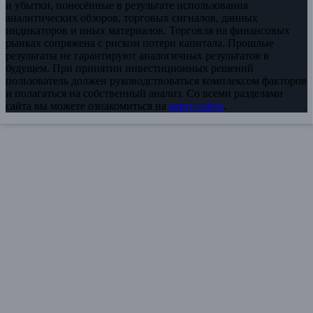
и убытки, понесённые в результате использования
аналитических обзоров, торговых сигналов, данных
индикаторов и иных материалов. Торговля на финансовых
рынках сопряжена с риском потери капитала. Прошлые
результаты не гарантируют аналогичных результатов в
будущем. При принятии инвестиционных решений
пользователь должен руководствоваться комплексом факторов
и полагаться на собственный анализ. Со всеми разделами
сайта вы можете ознакомиться на
карте сайта
.