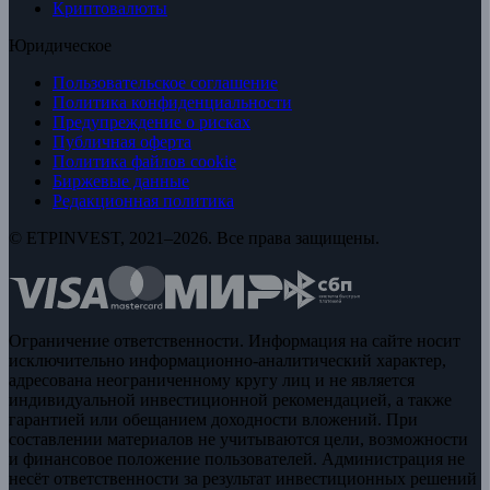
Криптовалюты
Юридическое
Пользовательское соглашение
Политика конфиденциальности
Предупреждение о рисках
Публичная оферта
Политика файлов cookie
Биржевые данные
Редакционная политика
© ETPINVEST, 2021–2026. Все права защищены.
Ограничение ответственности. Информация на сайте носит
исключительно информационно-аналитический характер,
адресована неограниченному кругу лиц и не является
индивидуальной инвестиционной рекомендацией, а также
гарантией или обещанием доходности вложений. При
составлении материалов не учитываются цели, возможности
и финансовое положение пользователей. Администрация не
несёт ответственности за результат инвестиционных решений