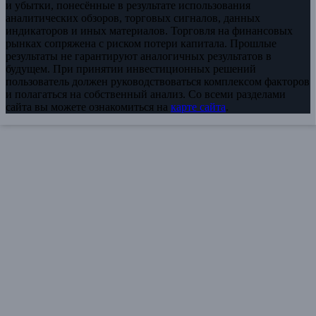
и убытки, понесённые в результате использования
аналитических обзоров, торговых сигналов, данных
индикаторов и иных материалов. Торговля на финансовых
рынках сопряжена с риском потери капитала. Прошлые
результаты не гарантируют аналогичных результатов в
будущем. При принятии инвестиционных решений
пользователь должен руководствоваться комплексом факторов
и полагаться на собственный анализ. Со всеми разделами
сайта вы можете ознакомиться на
карте сайта
.