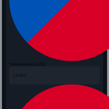
Чешская крона (CZK)
3,115
Kč