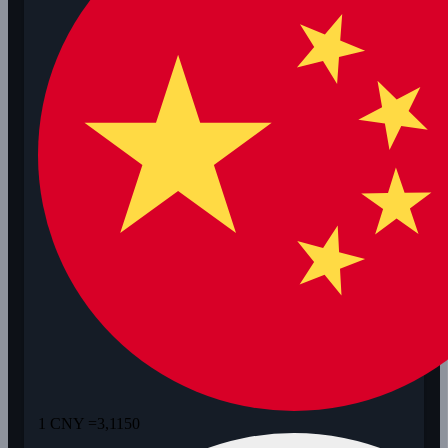
1 CNY =
3,1150