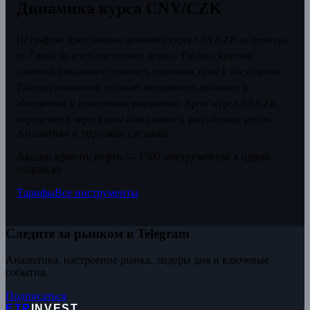
Динамика курса CNY/CZK
На графике представлена динамика курса CNY/CZK за периоды
от 7 дней до всего доступного архива. Таблица круглых
значений показывает стоимость типичных сумм в обе стороны.
Таблица изменений отражает ежедневную динамику в
абсолютном и процентном выражении.
Кросс-курс CNY/CZK
определяется через курсы обеих валют к российскому рублю.
Аналитика и торговые сигналы
Акции, крипто, нефть — 1500 инструментов в одной
подписке
Тарифы
Все инструменты
Следите за рынком в Telegram
Аналитика, настроение рынка, лидеры дня и ключевые
события.
Подписаться
ETP
INVEST