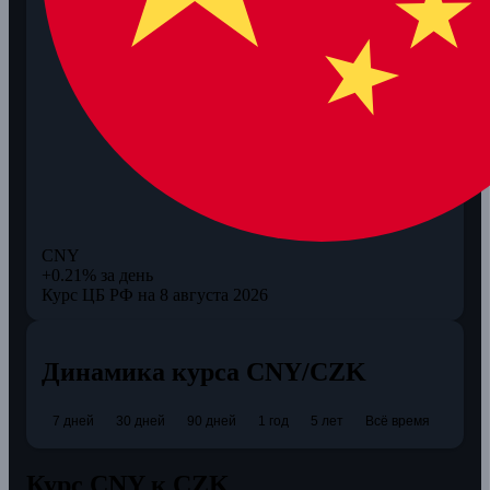
CNY
+0.21% за день
Курс ЦБ РФ на 8 августа 2026
Динамика курса CNY/CZK
7 дней
30 дней
90 дней
1 год
5 лет
Всё время
Курс CNY к CZK