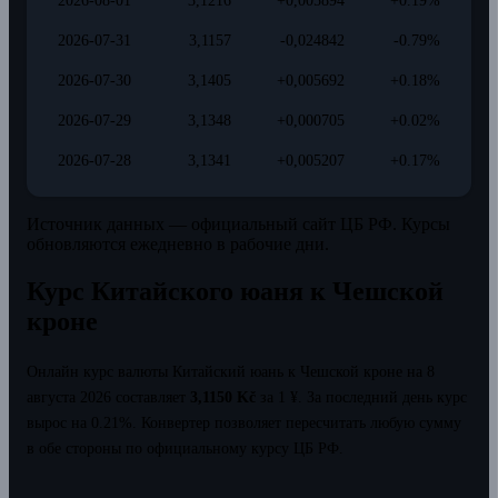
2026-08-01
3,1216
+0,005894
+0.19%
2026-07-31
3,1157
-0,024842
-0.79%
2026-07-30
3,1405
+0,005692
+0.18%
2026-07-29
3,1348
+0,000705
+0.02%
2026-07-28
3,1341
+0,005207
+0.17%
Источник данных — официальный сайт ЦБ РФ. Курсы
обновляются ежедневно в рабочие дни.
Курс Китайского юаня к Чешской
кроне
Онлайн курс валюты Китайский юань к Чешской кроне на 8
августа 2026 составляет
3,1150 Kč
за 1 ¥.
За последний день курс
вырос на 0.21%.
Конвертер позволяет пересчитать любую сумму
в обе стороны по официальному курсу ЦБ РФ.