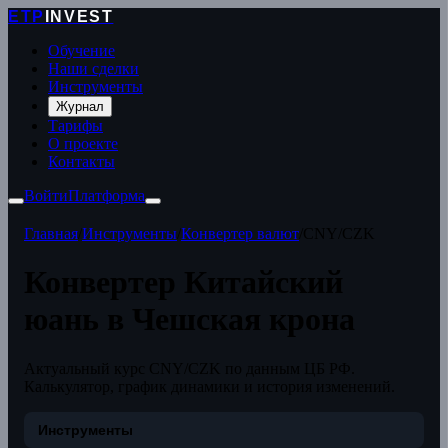
ETP
INVEST
Обучение
Наши сделки
Инструменты
Журнал
Тарифы
О проекте
Контакты
Войти
Платформа
Главная
/
Инструменты
/
Конвертер валют
/
CNY/CZK
Конвертер Китайский
юань в Чешская крона
Актуальный курс CNY/CZK по данным ЦБ РФ.
Калькулятор, график динамики и история изменений.
Инструменты