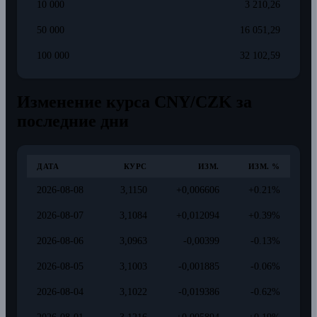
10 000
3 210,26
50 000
16 051,29
100 000
32 102,59
Изменение курса CNY/CZK за
последние дни
ДАТА
КУРС
ИЗМ.
ИЗМ. %
2026-08-08
3,1150
+0,006606
+0.21%
2026-08-07
3,1084
+0,012094
+0.39%
2026-08-06
3,0963
-0,00399
-0.13%
2026-08-05
3,1003
-0,001885
-0.06%
2026-08-04
3,1022
-0,019386
-0.62%