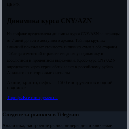
ЦБ РФ.
Динамика курса CNY/AZN
На графике представлена динамика курса CNY/AZN за периоды
от 7 дней до всего доступного архива. Таблица круглых
значений показывает стоимость типичных сумм в обе стороны.
Таблица изменений отражает ежедневную динамику в
абсолютном и процентном выражении.
Кросс-курс CNY/AZN
определяется через курсы обеих валют к российскому рублю.
Аналитика и торговые сигналы
Акции, крипто, нефть — 1500 инструментов в одной
подписке
Тарифы
Все инструменты
Следите за рынком в Telegram
Аналитика, настроение рынка, лидеры дня и ключевые