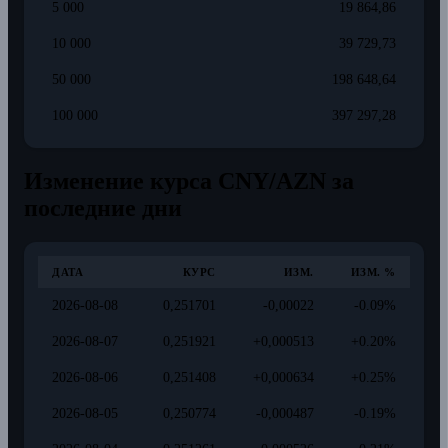
5 000
19 864,86
10 000
39 729,73
50 000
198 648,64
100 000
397 297,28
Изменение курса CNY/AZN за
последние дни
ДАТА
КУРС
ИЗМ.
ИЗМ. %
2026-08-08
0,251701
-0,00022
-0.09%
2026-08-07
0,251921
+0,000513
+0.20%
2026-08-06
0,251408
+0,000634
+0.25%
2026-08-05
0,250774
-0,000487
-0.19%