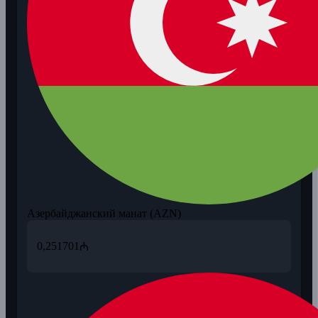
Азербайджанский манат (AZN)
0,251701
₼