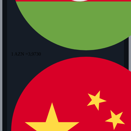
1 AZN =
3,9730