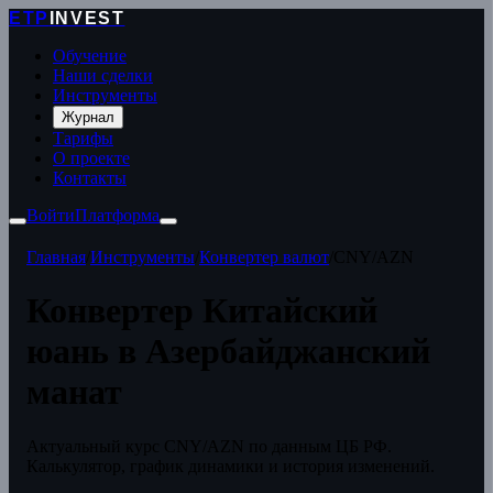
ETP
INVEST
Обучение
Наши сделки
Инструменты
Журнал
Тарифы
О проекте
Контакты
Войти
Платформа
Главная
/
Инструменты
/
Конвертер валют
/
CNY/AZN
Конвертер Китайский
юань в Азербайджанский
манат
Актуальный курс CNY/AZN по данным ЦБ РФ.
Калькулятор, график динамики и история изменений.