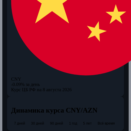
CNY
-0.09% за день
Курс ЦБ РФ на 8 августа 2026
Динамика курса CNY/AZN
7 дней
30 дней
90 дней
1 год
5 лет
Всё время