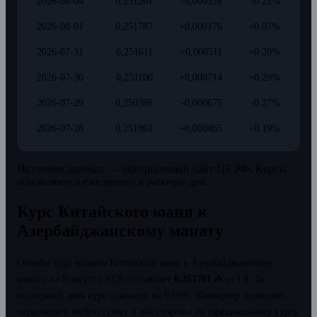
2026-08-04
0,251261
-0,000526
-0.21%
2026-08-01
0,251787
+0,000176
+0.07%
2026-07-31
0,251611
+0,000511
+0.20%
2026-07-30
0,251100
+0,000714
+0.29%
2026-07-29
0,250386
-0,000675
-0.27%
2026-07-28
0,251061
+0,000465
+0.19%
Источник данных — официальный сайт ЦБ РФ. Курсы
обновляются ежедневно в рабочие дни.
Курс Китайского юаня к
Азербайджанскому манату
Онлайн курс валюты Китайский юань к Азербайджанскому
манату на 8 августа 2026 составляет
0,251701 ₼
за 1 ¥.
За
последний день курс снизился на 0.09%.
Конвертер позволяет
пересчитать любую сумму в обе стороны по официальному курсу