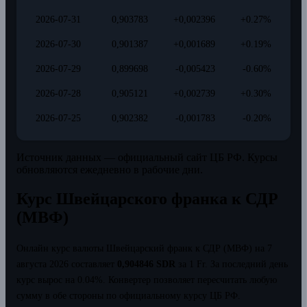
2026-07-31
0,903783
+0,002396
+0.27%
2026-07-30
0,901387
+0,001689
+0.19%
2026-07-29
0,899698
-0,005423
-0.60%
2026-07-28
0,905121
+0,002739
+0.30%
2026-07-25
0,902382
-0,001783
-0.20%
Источник данных — официальный сайт ЦБ РФ. Курсы
обновляются ежедневно в рабочие дни.
Курс Швейцарского франка к СДР
(МВФ)
Онлайн курс валюты Швейцарский франк к СДР (МВФ) на 7
августа 2026 составляет
0,904846 SDR
за 1 Fr.
За последний день
курс вырос на 0.04%.
Конвертер позволяет пересчитать любую
сумму в обе стороны по официальному курсу ЦБ РФ.