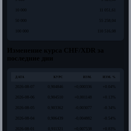
10 000
11 051,61
50 000
55 258,04
100 000
110 516,08
Изменение курса CHF/XDR за
последние дни
ДАТА
КУРС
ИЗМ.
ИЗМ. %
2026-08-07
0,904846
+0,000336
+0.04%
2026-08-06
0,904510
+0,001148
+0.13%
2026-08-05
0,903362
-0,003077
-0.34%
2026-08-04
0,906439
-0,004882
-0.54%
2026-08-01
0,911321
+0,007538
+0.83%