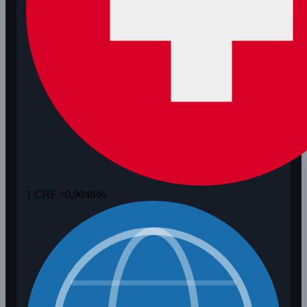
1 CHF =
0,904846