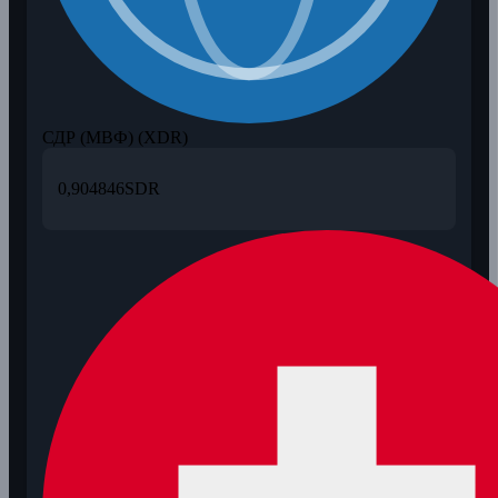
СДР (МВФ) (XDR)
0,904846
SDR