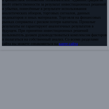
несёт ответственности за результат инвестиционных решений
и убытки, понесённые в результате использования
аналитических обзоров, торговых сигналов, данных
индикаторов и иных материалов. Торговля на финансовых
рынках сопряжена с риском потери капитала. Прошлые
результаты не гарантируют аналогичных результатов в
будущем. При принятии инвестиционных решений
пользователь должен руководствоваться комплексом факторов
и полагаться на собственный анализ. Со всеми разделами
сайта вы можете ознакомиться на
карте сайта
.