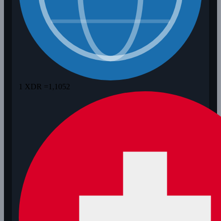
1 XDR =
1,1052