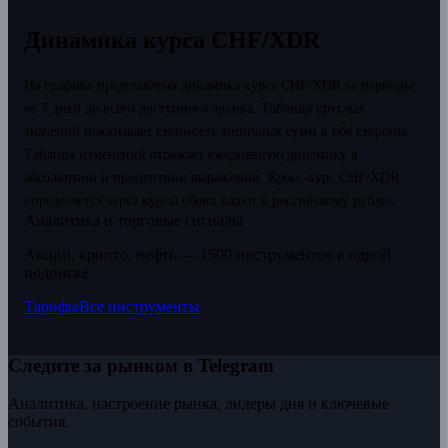
Динамика курса CHF/XDR
На графике представлена динамика курса CHF/XDR за периоды
от 7 дней до всего доступного архива. Таблица круглых
значений показывает стоимость типичных сумм в обе стороны.
Таблица изменений отражает ежедневную динамику в
абсолютном и процентном выражении.
Кросс-курс CHF/XDR
определяется через курсы обеих валют к российскому рублю.
Аналитика и торговые сигналы
Акции, крипто, нефть — 1500 инструментов в одной
подписке
Тарифы
Все инструменты
Следите за рынком в Telegram
Аналитика, настроение рынка, лидеры дня и ключевые
события.