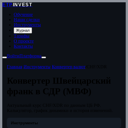
ETP
INVEST
Обучение
Наши сделки
Инструменты
Журнал
Тарифы
О проекте
Контакты
Войти
Платформа
Главная
/
Инструменты
/
Конвертер валют
/
CHF/XDR
Конвертер Швейцарский
франк в СДР (МВФ)
Актуальный курс CHF/XDR по данным ЦБ РФ.
Калькулятор, график динамики и история изменений.
Инструменты