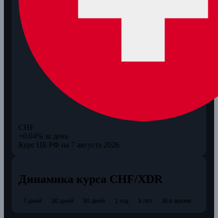
CHF
+0.04% за день
Курс ЦБ РФ на 7 августа 2026
Динамика курса CHF/XDR
7 дней
30 дней
90 дней
1 год
5 лет
Всё время