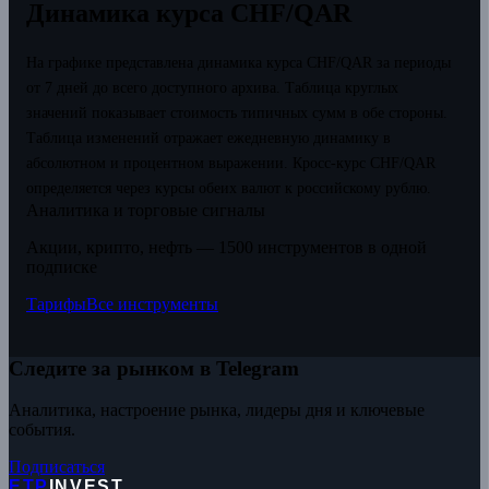
Динамика курса CHF/QAR
На графике представлена динамика курса CHF/QAR за периоды
от 7 дней до всего доступного архива. Таблица круглых
значений показывает стоимость типичных сумм в обе стороны.
Таблица изменений отражает ежедневную динамику в
абсолютном и процентном выражении.
Кросс-курс CHF/QAR
определяется через курсы обеих валют к российскому рублю.
Аналитика и торговые сигналы
Акции, крипто, нефть — 1500 инструментов в одной
подписке
Тарифы
Все инструменты
Следите за рынком в Telegram
Аналитика, настроение рынка, лидеры дня и ключевые
события.
Подписаться
ETP
INVEST