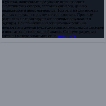
и убытки, понесённые в результате использования
аналитических обзоров, торговых сигналов, данных
индикаторов и иных материалов. Торговля на финансовых
рынках сопряжена с риском потери капитала. Прошлые
результаты не гарантируют аналогичных результатов в
будущем. При принятии инвестиционных решений
пользователь должен руководствоваться комплексом факторов
и полагаться на собственный анализ. Со всеми разделами
сайта вы можете ознакомиться на
карте сайта
.