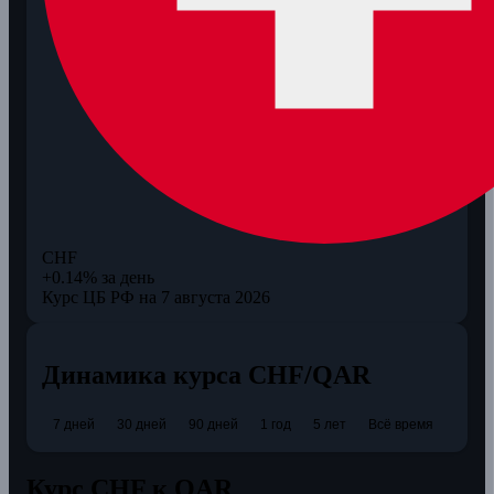
CHF
+0.14% за день
Курс ЦБ РФ на 7 августа 2026
Динамика курса CHF/QAR
7 дней
30 дней
90 дней
1 год
5 лет
Всё время
Курс CHF к QAR