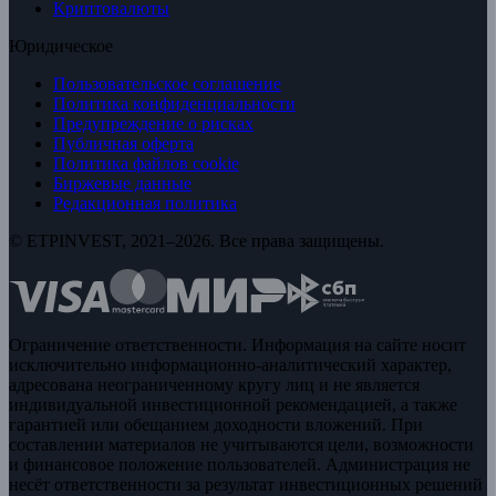
Криптовалюты
Юридическое
Пользовательское соглашение
Политика конфиденциальности
Предупреждение о рисках
Публичная оферта
Политика файлов cookie
Биржевые данные
Редакционная политика
© ETPINVEST, 2021–2026. Все права защищены.
Ограничение ответственности. Информация на сайте носит
исключительно информационно-аналитический характер,
адресована неограниченному кругу лиц и не является
индивидуальной инвестиционной рекомендацией, а также
гарантией или обещанием доходности вложений. При
составлении материалов не учитываются цели, возможности
и финансовое положение пользователей. Администрация не
несёт ответственности за результат инвестиционных решений