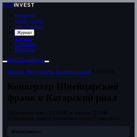
ETP
INVEST
Обучение
Наши сделки
Инструменты
Журнал
Тарифы
О проекте
Контакты
Войти
Платформа
Главная
/
Инструменты
/
Конвертер валют
/
CHF/QAR
Конвертер Швейцарский
франк в Катарский риал
Актуальный курс CHF/QAR по данным ЦБ РФ.
Калькулятор, график динамики и история изменений.
Инструменты