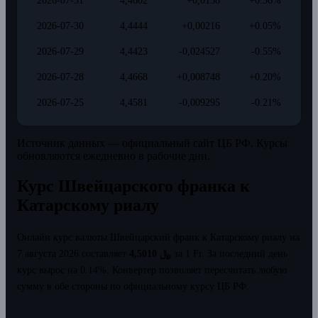
2026-07-31
4,4602
+0,0158
+0.36%
2026-07-30
4,4444
+0,00216
+0.05%
2026-07-29
4,4423
-0,024527
-0.55%
2026-07-28
4,4668
+0,008748
+0.20%
2026-07-25
4,4581
-0,009295
-0.21%
Источник данных — официальный сайт ЦБ РФ. Курсы
обновляются ежедневно в рабочие дни.
Курс Швейцарского франка к
Катарскому риалу
Онлайн курс валюты Швейцарский франк к Катарскому риалу на
7 августа 2026 составляет
4,5010 ﷼
за 1 Fr.
За последний день
курс вырос на 0.14%.
Конвертер позволяет пересчитать любую
сумму в обе стороны по официальному курсу ЦБ РФ.