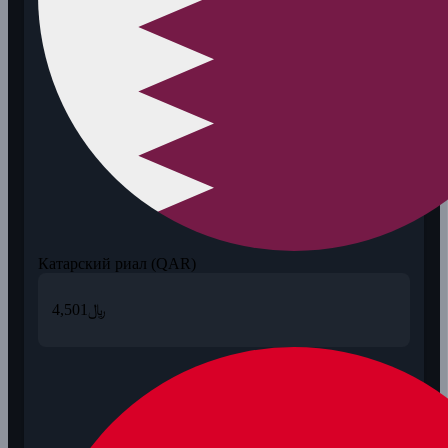
Катарский риал (QAR)
4,501
﷼