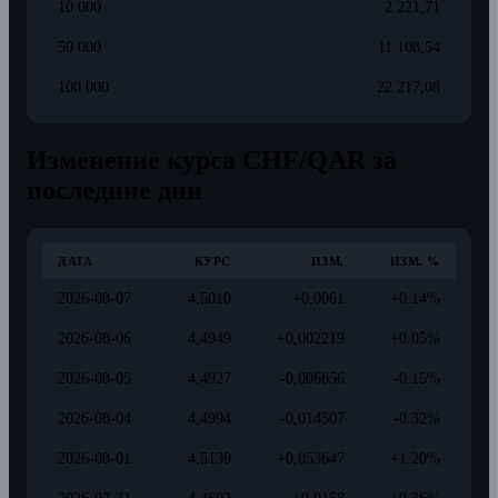
10 000
2 221,71
50 000
11 108,54
100 000
22 217,08
Изменение курса CHF/QAR за
последние дни
ДАТА
КУРС
ИЗМ.
ИЗМ. %
2026-08-07
4,5010
+0,0061
+0.14%
2026-08-06
4,4949
+0,002219
+0.05%
2026-08-05
4,4927
-0,006656
-0.15%
2026-08-04
4,4994
-0,014507
-0.32%
2026-08-01
4,5139
+0,053647
+1.20%