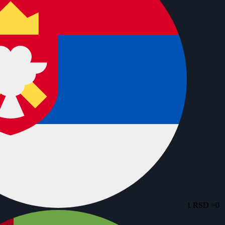
1 RSD =
0