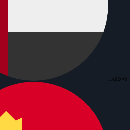
1 AED =
0