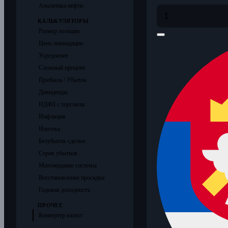
Аналитика нефти
КАЛЬКУЛЯТОРЫ
Размер позиции
Цена ликвидации
Усреднение
Сложный процент
Прибыль / Убыток
Дивиденды
НДФЛ с торговли
Инфляция
Ипотека
Безубыток сделки
Серия убытков
Матожидание системы
Восстановление просадки
Годовая доходность
ПРОЧЕЕ
Конвертер валют