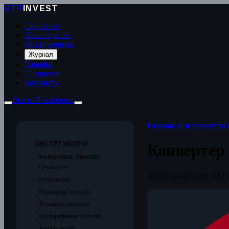
ETP
INVEST
Обучение
Наши сделки
Инструменты
Журнал
Тарифы
О проекте
Контакты
Войти
Платформа
Главная
/
Инструменты
/
ИНСТРУМЕНТЫ
Конвертер
ФОНДОВЫЕ РЫНКИ
Сезонность
Актуальный курс AED/
Корреляция
Индикатор позиций
Теханализ индексов
Корпоративные события
Анализ акций