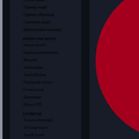
Скринер акций
Скринер облигаций
Сравнение акций
Дивидендный календарь
КРИПТОВАЛЮТЫ
Анализ монет
Скринер криптовалют
Фандинг
Ликвидации
Лонги/Шорты
Открытый интерес
Сезон альтов
Доминация
Bitcoin ETF
СЕРВИСЫ
Анализ облигаций
Тепловая карта
Fear & Greed