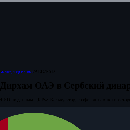
Конвертер валют
/
AED/RSD
 Дирхам ОАЭ в Сербский дина
RSD по данным ЦБ РФ. Калькулятор, график динамики и истор