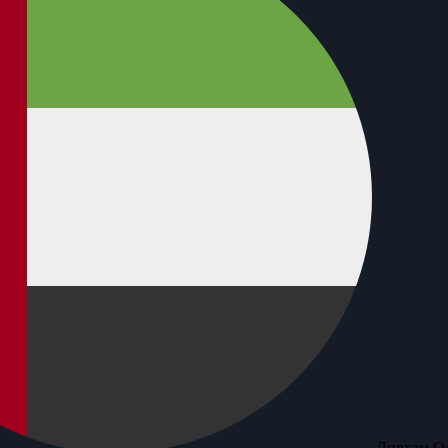
Дирхам О