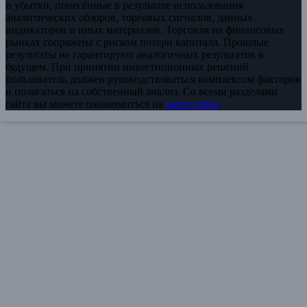
и убытки, понесённые в результате использования
аналитических обзоров, торговых сигналов, данных
индикаторов и иных материалов. Торговля на финансовых
рынках сопряжена с риском потери капитала. Прошлые
результаты не гарантируют аналогичных результатов в
будущем. При принятии инвестиционных решений
пользователь должен руководствоваться комплексом факторов
и полагаться на собственный анализ. Со всеми разделами
сайта вы можете ознакомиться на
карте сайта
.