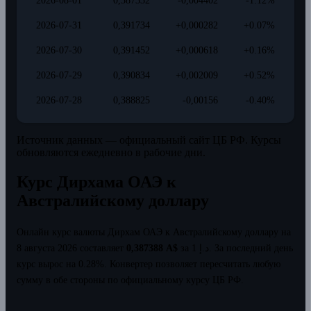
2026-08-01
0,387332
-0,004402
-1.12%
2026-07-31
0,391734
+0,000282
+0.07%
2026-07-30
0,391452
+0,000618
+0.16%
2026-07-29
0,390834
+0,002009
+0.52%
2026-07-28
0,388825
-0,00156
-0.40%
Источник данных — официальный сайт ЦБ РФ. Курсы
обновляются ежедневно в рабочие дни.
Курс Дирхама ОАЭ к
Австралийскому доллару
Онлайн курс валюты Дирхам ОАЭ к Австралийскому доллару на
8 августа 2026 составляет
0,387388 A$
за 1 د.إ.
За последний день
курс вырос на 0.28%.
Конвертер позволяет пересчитать любую
сумму в обе стороны по официальному курсу ЦБ РФ.