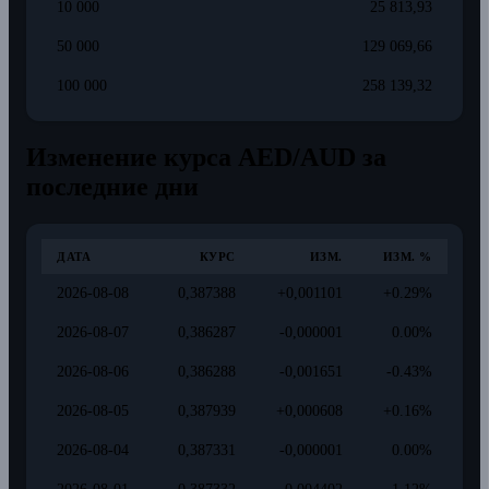
10 000
25 813,93
50 000
129 069,66
100 000
258 139,32
Изменение курса AED/AUD за
последние дни
ДАТА
КУРС
ИЗМ.
ИЗМ. %
2026-08-08
0,387388
+0,001101
+0.29%
2026-08-07
0,386287
-0,000001
0.00%
2026-08-06
0,386288
-0,001651
-0.43%
2026-08-05
0,387939
+0,000608
+0.16%
2026-08-04
0,387331
-0,000001
0.00%