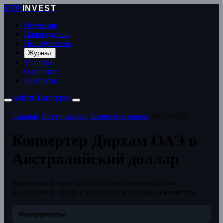
ETP
INVEST
Обучение
Наши сделки
Инструменты
Журнал
Тарифы
О проекте
Контакты
Войти
Платформа
Главная
/
Инструменты
/
Конвертер валют
/
AED/AUD
Конвертер Дирхам ОАЭ в
Австралийский доллар
Актуальный курс AED/AUD по данным ЦБ РФ.
Калькулятор, график динамики и история изменений.
Инструменты