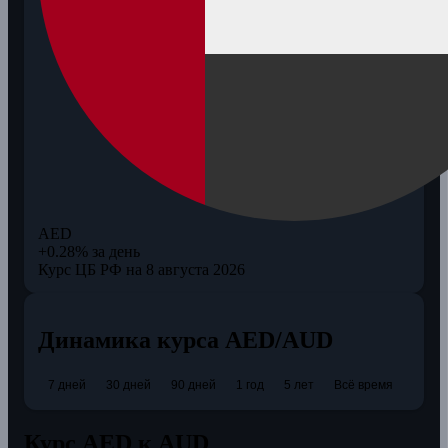
AED
+0.28% за день
Курс ЦБ РФ на 8 августа 2026
Динамика курса AED/AUD
7 дней
30 дней
90 дней
1 год
5 лет
Всё время
Курс AED к AUD