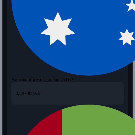
Австралийский доллар (AUD)
0,387388
A$