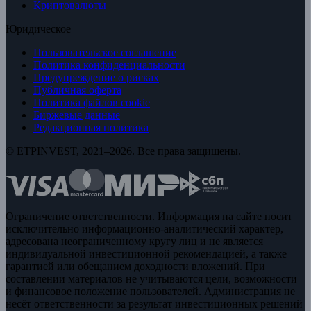
Криптовалюты
Юридическое
Пользовательское соглашение
Политика конфиденциальности
Предупреждение о рисках
Публичная оферта
Политика файлов cookie
Биржевые данные
Редакционная политика
© ETPINVEST, 2021–2026. Все права защищены.
Ограничение ответственности. Информация на сайте носит
исключительно информационно-аналитический характер,
адресована неограниченному кругу лиц и не является
индивидуальной инвестиционной рекомендацией, а также
гарантией или обещанием доходности вложений. При
составлении материалов не учитываются цели, возможности
и финансовое положение пользователей. Администрация не
несёт ответственности за результат инвестиционных решений