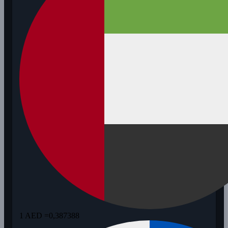
1 AED =
0,387388