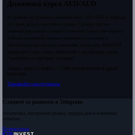
Динамика курса AED/AUD
На графике представлена динамика курса AED/AUD за периоды
от 7 дней до всего доступного архива. Таблица круглых
значений показывает стоимость типичных сумм в обе стороны.
Таблица изменений отражает ежедневную динамику в
абсолютном и процентном выражении.
Кросс-курс AED/AUD
определяется через курсы обеих валют к российскому рублю.
Аналитика и торговые сигналы
Акции, крипто, нефть — 1500 инструментов в одной
подписке
Тарифы
Все инструменты
Следите за рынком в Telegram
Аналитика, настроение рынка, лидеры дня и ключевые
события.
Подписаться
ETP
INVEST