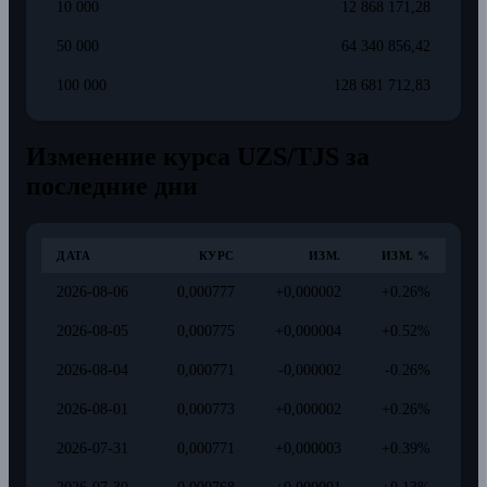
10 000
12 868 171,28
50 000
64 340 856,42
100 000
128 681 712,83
Изменение курса UZS/TJS за
последние дни
ДАТА
КУРС
ИЗМ.
ИЗМ. %
2026-08-06
0,000777
+0,000002
+0.26%
2026-08-05
0,000775
+0,000004
+0.52%
2026-08-04
0,000771
-0,000002
-0.26%
2026-08-01
0,000773
+0,000002
+0.26%
2026-07-31
0,000771
+0,000003
+0.39%