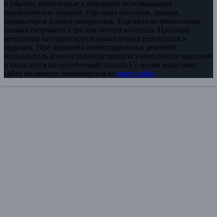
и убытки, понесённые в результате использования
аналитических обзоров, торговых сигналов, данных
индикаторов и иных материалов. Торговля на финансовых
рынках сопряжена с риском потери капитала. Прошлые
результаты не гарантируют аналогичных результатов в
будущем. При принятии инвестиционных решений
пользователь должен руководствоваться комплексом факторов
и полагаться на собственный анализ. Со всеми разделами
сайта вы можете ознакомиться на
карте сайта
.