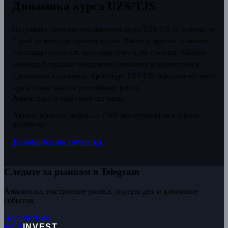
Динамика курса UZS/TJS
На графике представлена динамика курса UZS/TJS за периоды от
7 дней до всего доступного архива. Таблица круглых значений
показывает стоимость типичных сумм в обе стороны. Таблица
изменений отражает ежедневную динамику в абсолютном и
процентном выражении.
Кросс-курс UZS/TJS определяется через
курсы обеих валют к российскому рублю.
Аналитика и торговые сигналы
Акции, крипто, нефть — 1500 инструментов в одной
подписке
Тарифы
Все инструменты
Следите за рынком в Telegram
Аналитика, настроение рынка, лидеры дня и ключевые
события.
Подписаться
ETP
INVEST