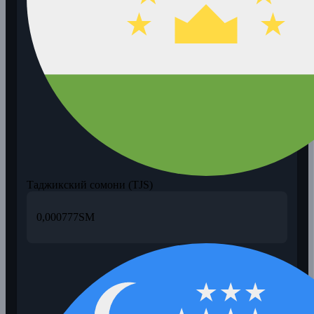
Таджикский сомони (TJS)
0,000777
SM