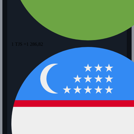
1 TJS =
1 286,82