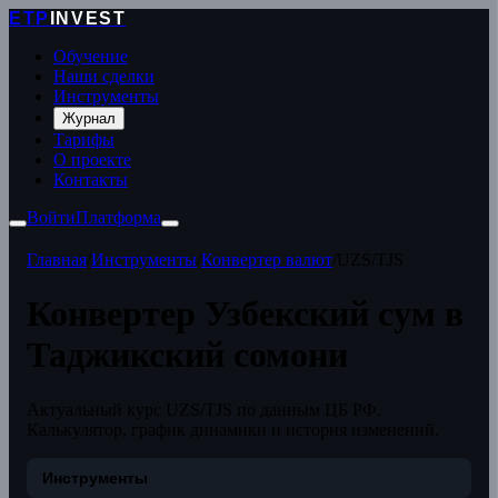
ETP
INVEST
Обучение
Наши сделки
Инструменты
Журнал
Тарифы
О проекте
Контакты
Войти
Платформа
Главная
/
Инструменты
/
Конвертер валют
/
UZS/TJS
Конвертер Узбекский сум в
Таджикский сомони
Актуальный курс UZS/TJS по данным ЦБ РФ.
Калькулятор, график динамики и история изменений.
Инструменты