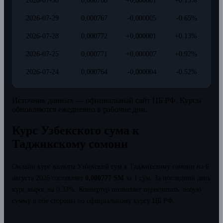
2026-07-30
0,000768
+0,000001
+0.13%
2026-07-29
0,000767
-0,000005
-0.65%
2026-07-28
0,000772
+0,000001
+0.13%
2026-07-25
0,000771
+0,000007
+0.92%
2026-07-24
0,000764
-0,000004
-0.52%
Источник данных — официальный сайт ЦБ РФ. Курсы
обновляются ежедневно в рабочие дни.
Курс Узбекского сума к
Таджикскому сомони
Онлайн курс валюты Узбекский сум к Таджикскому сомони на 6
августа 2026 составляет
0,000777 SM
за 1 сўм.
За последний день
курс вырос на 0.33%.
Конвертер позволяет пересчитать любую
сумму в обе стороны по официальному курсу ЦБ РФ.