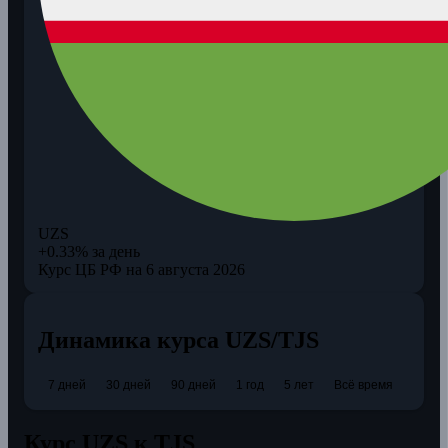
UZS
+0.33% за день
Курс ЦБ РФ на 6 августа 2026
Динамика курса UZS/TJS
7 дней
30 дней
90 дней
1 год
5 лет
Всё время
Курс UZS к TJS