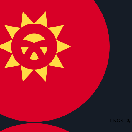
1 KGS =
0,