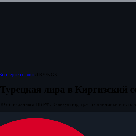
Конвертер валют
/
TRY/KGS
Турецкая лира в Киргизский с
KGS по данным ЦБ РФ. Калькулятор, график динамики и истор