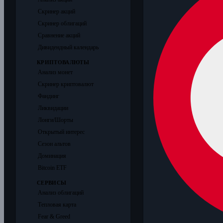
Скринер акций
Скринер облигаций
Сравнение акций
Дивидендный календарь
КРИПТОВАЛЮТЫ
Анализ монет
Скринер криптовалют
Фандинг
Ликвидации
Лонги/Шорты
Открытый интерес
Сезон альтов
Доминация
Bitcoin ETF
СЕРВИСЫ
Анализ облигаций
Тепловая карта
Fear & Greed