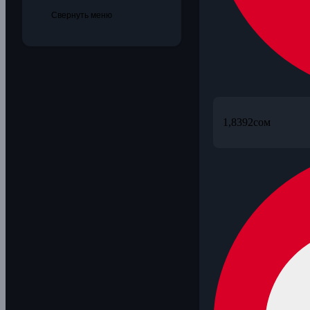
Свернуть меню
1,8392
сом