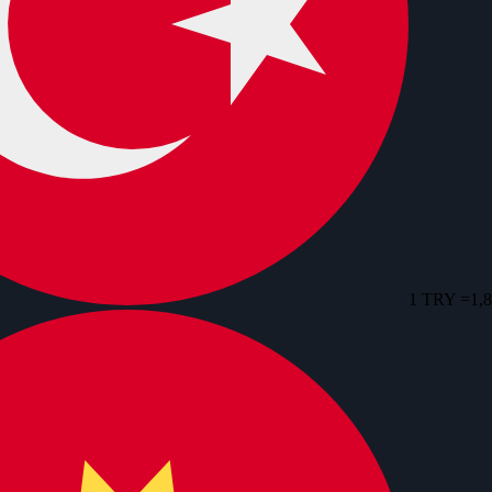
1 TRY =
1,