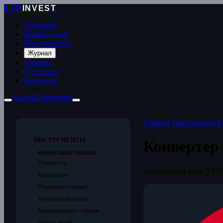
ETP
INVEST
Обучение
Наши сделки
Инструменты
Журнал
Тарифы
О проекте
Контакты
Войти
Платформа
Главная
/
Инструменты
/
ИНСТРУМЕНТЫ
Конвертер 
ФОНДОВЫЕ РЫНКИ
Сезонность
Актуальный курс TRY/
Корреляция
Индикатор позиций
Теханализ индексов
Корпоративные события
Анализ акций