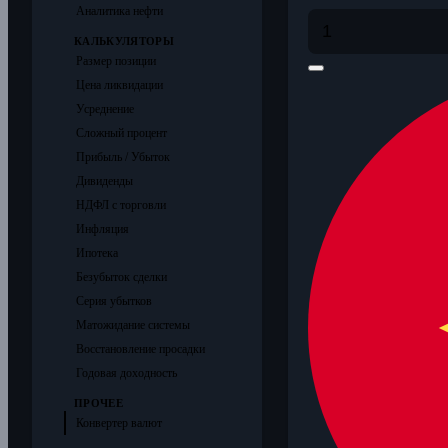
Аналитика нефти
КАЛЬКУЛЯТОРЫ
Размер позиции
Цена ликвидации
Усреднение
Сложный процент
Прибыль / Убыток
Дивиденды
НДФЛ с торговли
Инфляция
Ипотека
Безубыток сделки
Серия убытков
Матожидание системы
Восстановление просадки
Годовая доходность
ПРОЧЕЕ
Конвертер валют