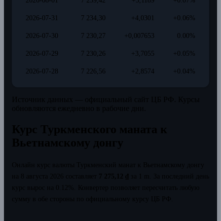
2026-08-01
7 239,42
+5,1189
+0.07%
2026-07-31
7 234,30
+4,0301
+0.06%
2026-07-30
7 230,27
+0,007653
0.00%
2026-07-29
7 230,26
+3,7055
+0.05%
2026-07-28
7 226,56
+2,8574
+0.04%
Источник данных — официальный сайт ЦБ РФ. Курсы
обновляются ежедневно в рабочие дни.
Курс Туркменского маната к
Вьетнамскому донгу
Онлайн курс валюты Туркменский манат к Вьетнамскому донгу
на 8 августа 2026 составляет
7 275,12 ₫
за 1 m.
За последний день
курс вырос на 0.12%.
Конвертер позволяет пересчитать любую
сумму в обе стороны по официальному курсу ЦБ РФ.