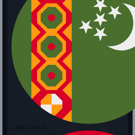
1 TMT =
7 275,12