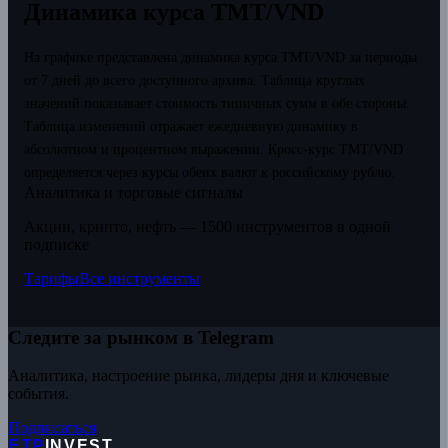
Динамика курса TMT/VND
На графике представлена динамика курса TMT/VND за периоды
от 7 дней до всего доступного архива. Таблица круглых
значений показывает стоимость типичных сумм в обе стороны.
Таблица изменений отражает ежедневную динамику в
абсолютном и процентном выражении.
Кросс-курс TMT/VND
определяется через курсы обеих валют к российскому рублю.
Аналитика и торговые сигналы
Акции, крипто, нефть — 1500 инструментов в одной
подписке
Тарифы
Все инструменты
Следите за рынком в Telegram
Аналитика, настроение рынка, лидеры дня и ключевые
события.
Подписаться
ETP
INVEST