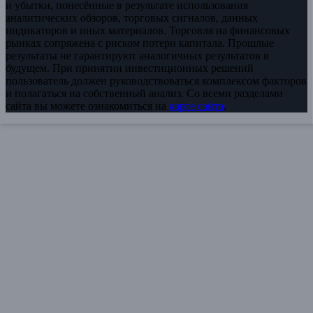
и убытки, понесённые в результате использования
аналитических обзоров, торговых сигналов, данных
индикаторов и иных материалов. Торговля на финансовых
рынках сопряжена с риском потери капитала. Прошлые
результаты не гарантируют аналогичных результатов в
будущем. При принятии инвестиционных решений
пользователь должен руководствоваться комплексом факторов
и полагаться на собственный анализ. Со всеми разделами
сайта вы можете ознакомиться на
карте сайта
.