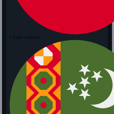
1 VND =
0,000137