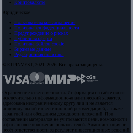
Криптовалюты
Юридическое
Пользовательское соглашение
Политика конфиденциальности
Предупреждение о рисках
Публичная оферта
Политика файлов cookie
Биржевые данные
Редакционная политика
© ETPINVEST, 2021–2026. Все права защищены.
Ограничение ответственности. Информация на сайте носит
исключительно информационно-аналитический характер,
адресована неограниченному кругу лиц и не является
индивидуальной инвестиционной рекомендацией, а также
гарантией или обещанием доходности вложений. При
составлении материалов не учитываются цели, возможности
и финансовое положение пользователей. Администрация не
несёт ответственности за результат инвестиционных решений