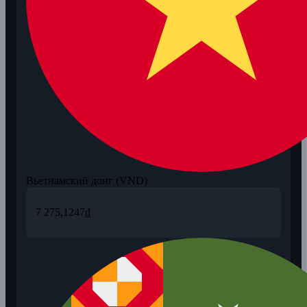
Вьетнамский донг (VND)
7 275,1247
₫