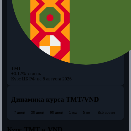
TMT
+0.12% за день
Курс ЦБ РФ на 8 августа 2026
Динамика курса TMT/VND
7 дней
30 дней
90 дней
1 год
5 лет
Всё время
Курс TMT к VND