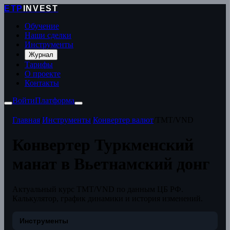
ETP
INVEST
Обучение
Наши сделки
Инструменты
Журнал
Тарифы
О проекте
Контакты
Войти
Платформа
Главная
/
Инструменты
/
Конвертер валют
/
TMT/VND
Конвертер Туркменский
манат в Вьетнамский донг
Актуальный курс TMT/VND по данным ЦБ РФ.
Калькулятор, график динамики и история изменений.
Инструменты