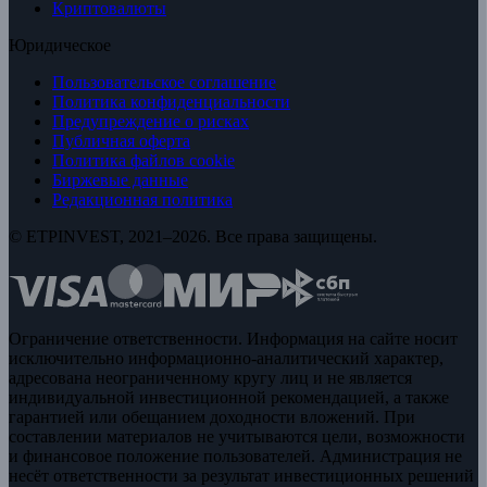
Криптовалюты
Юридическое
Пользовательское соглашение
Политика конфиденциальности
Предупреждение о рисках
Публичная оферта
Политика файлов cookie
Биржевые данные
Редакционная политика
© ETPINVEST, 2021–2026. Все права защищены.
Ограничение ответственности. Информация на сайте носит
исключительно информационно-аналитический характер,
адресована неограниченному кругу лиц и не является
индивидуальной инвестиционной рекомендацией, а также
гарантией или обещанием доходности вложений. При
составлении материалов не учитываются цели, возможности
и финансовое положение пользователей. Администрация не
несёт ответственности за результат инвестиционных решений