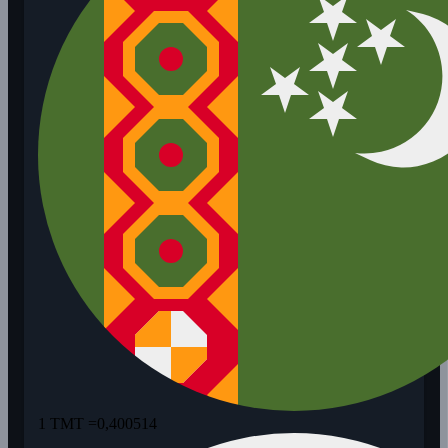
1 TMT =
0,400514