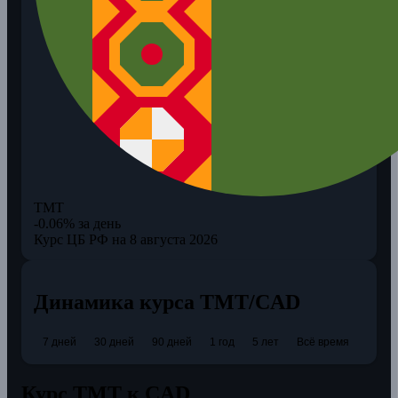
TMT
-0.06% за день
Курс ЦБ РФ на 8 августа 2026
Динамика курса TMT/CAD
7 дней
30 дней
90 дней
1 год
5 лет
Всё время
Курс TMT к CAD