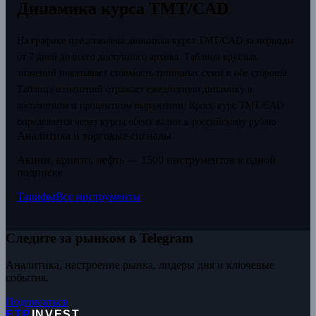
Динамика курса TMT/CAD
На графике представлена динамика курса TMT/CAD за периоды
от 7 дней до всего доступного архива. Таблица круглых
значений показывает стоимость типичных сумм в обе стороны.
Таблица изменений отражает ежедневную динамику в
абсолютном и процентном выражении.
Кросс-курс TMT/CAD
определяется через курсы обеих валют к российскому рублю.
Аналитика и торговые сигналы
Акции, крипто, нефть — 1500 инструментов в одной
подписке
Тарифы
Все инструменты
Следите за рынком в Telegram
Аналитика, настроение рынка, лидеры дня и ключевые
события.
Подписаться
ETP
INVEST