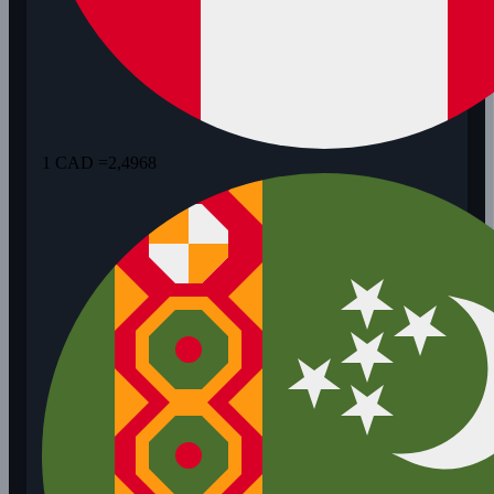
1 CAD =
2,4968