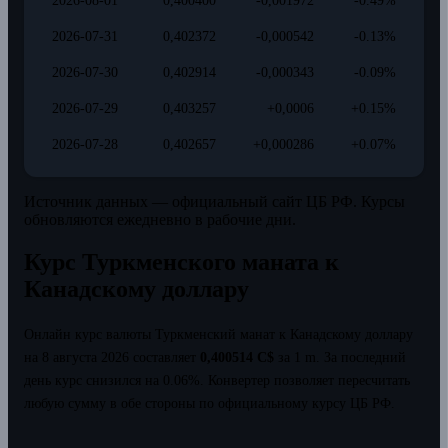
2026-08-01
0,400400
-0,001972
-0.49%
2026-07-31
0,402372
-0,000542
-0.13%
2026-07-30
0,402914
-0,000343
-0.09%
2026-07-29
0,403257
+0,0006
+0.15%
2026-07-28
0,402657
+0,000286
+0.07%
Источник данных — официальный сайт ЦБ РФ. Курсы
обновляются ежедневно в рабочие дни.
Курс Туркменского маната к
Канадскому доллару
Онлайн курс валюты Туркменский манат к Канадскому доллару
на 8 августа 2026 составляет
0,400514 C$
за 1 m.
За последний
день курс снизился на 0.06%.
Конвертер позволяет пересчитать
любую сумму в обе стороны по официальному курсу ЦБ РФ.