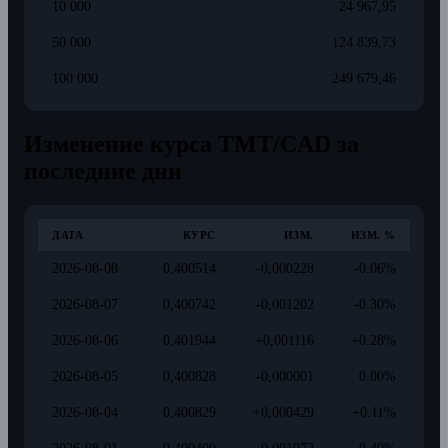
10 000
24 967,95
50 000
124 839,73
100 000
249 679,46
Изменение курса TMT/CAD за
последние дни
ДАТА
КУРС
ИЗМ.
ИЗМ. %
2026-08-08
0,400514
-0,000228
-0.06%
2026-08-07
0,400742
-0,001202
-0.30%
2026-08-06
0,401944
+0,001116
+0.28%
2026-08-05
0,400828
-0,000001
0.00%
2026-08-04
0,400829
+0,000429
+0.11%