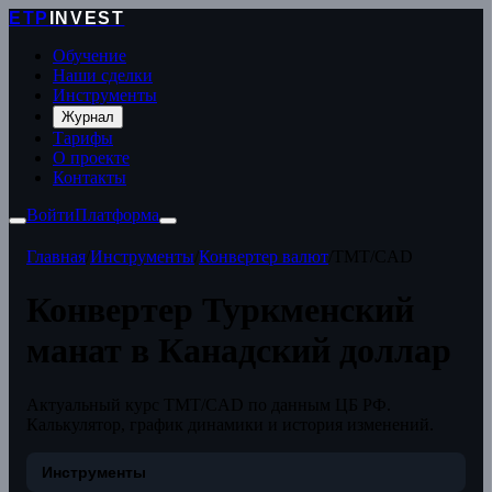
ETP
INVEST
Обучение
Наши сделки
Инструменты
Журнал
Тарифы
О проекте
Контакты
Войти
Платформа
Главная
/
Инструменты
/
Конвертер валют
/
TMT/CAD
Конвертер Туркменский
манат в Канадский доллар
Актуальный курс TMT/CAD по данным ЦБ РФ.
Калькулятор, график динамики и история изменений.
Инструменты