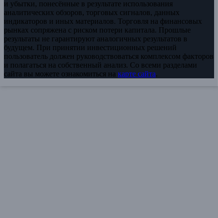
и убытки, понесённые в результате использования
аналитических обзоров, торговых сигналов, данных
индикаторов и иных материалов. Торговля на финансовых
рынках сопряжена с риском потери капитала. Прошлые
результаты не гарантируют аналогичных результатов в
будущем. При принятии инвестиционных решений
пользователь должен руководствоваться комплексом факторов
и полагаться на собственный анализ. Со всеми разделами
сайта вы можете ознакомиться на
карте сайта
.