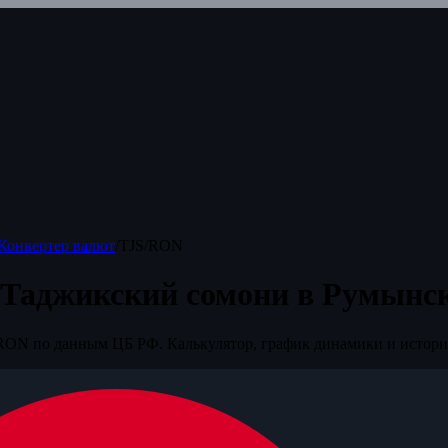
Конвертер валют
/
TJS/RON
 Таджикский сомони в Румынс
RON по данным ЦБ РФ. Калькулятор, график динамики и истори