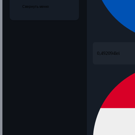
Свернуть меню
0,492094
lei