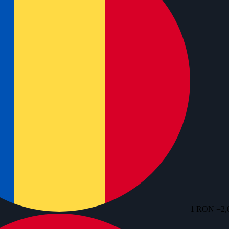
1 RON =
2,