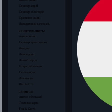
Скринер акций
Скринер облигаций
Сравнение акций
Дивидендный календарь
КРИПТОВАЛЮТЫ
Анализ монет
Скринер криптовалют
Фандинг
Ликвидации
Лонги/Шорты
Открытый интерес
Сезон альтов
Доминация
Bitcoin ETF
СЕРВИСЫ
Анализ облигаций
Тепловая карта
Fear & Greed