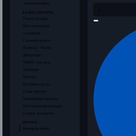
Аналитика нефти
КАЛЬКУЛЯТОРЫ
Размер позиции
Цена ликвидации
Усреднение
Сложный процент
Прибыль / Убыток
Дивиденды
НДФЛ с торговли
Инфляция
Ипотека
Безубыток сделки
Серия убытков
Матожидание системы
Восстановление просадки
Годовая доходность
ПРОЧЕЕ
Конвертер валют