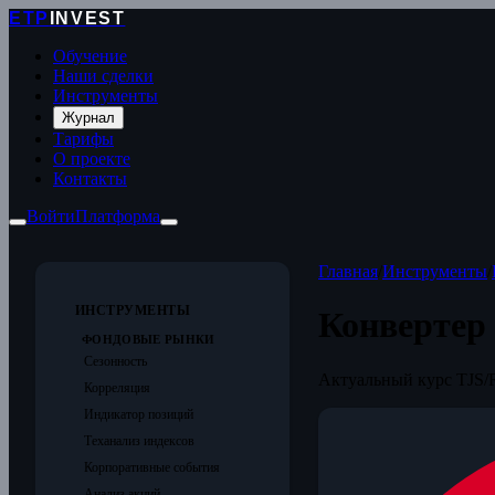
ETP
INVEST
Обучение
Наши сделки
Инструменты
Журнал
Тарифы
О проекте
Контакты
Войти
Платформа
Главная
/
Инструменты
/
ИНСТРУМЕНТЫ
Конвертер
ФОНДОВЫЕ РЫНКИ
Сезонность
Актуальный курс TJS/
Корреляция
Индикатор позиций
Теханализ индексов
Корпоративные события
Анализ акций