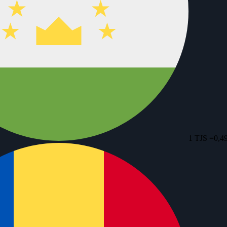
1 TJS =
0,4