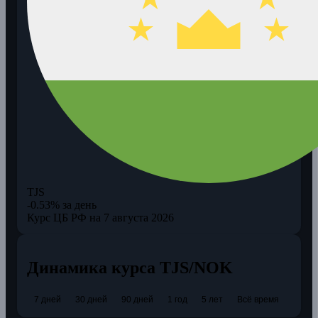
TJS
-0.53% за день
Курс ЦБ РФ на 7 августа 2026
Динамика курса TJS/NOK
7 дней
30 дней
90 дней
1 год
5 лет
Всё время