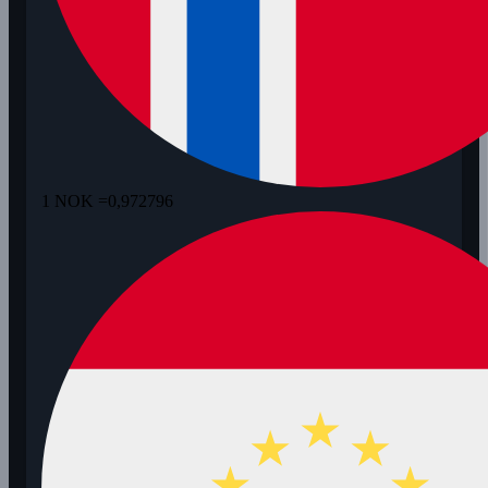
1 NOK =
0,972796