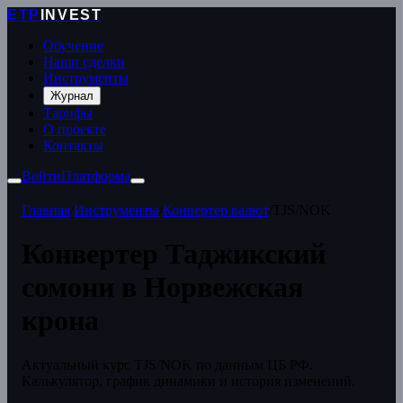
ETP
INVEST
Обучение
Наши сделки
Инструменты
Журнал
Тарифы
О проекте
Контакты
Войти
Платформа
Главная
/
Инструменты
/
Конвертер валют
/
TJS/NOK
Конвертер Таджикский
сомони в Норвежская
крона
Актуальный курс TJS/NOK по данным ЦБ РФ.
Калькулятор, график динамики и история изменений.