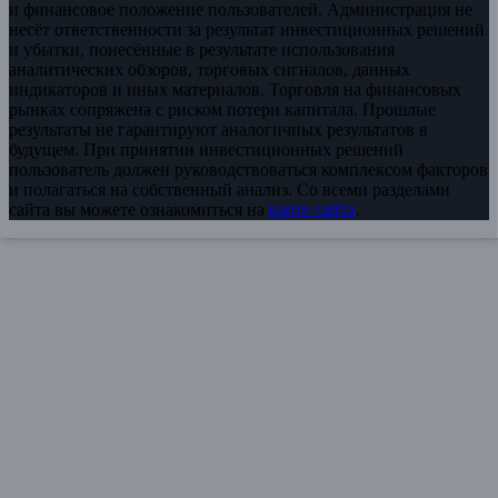
и финансовое положение пользователей. Администрация не
несёт ответственности за результат инвестиционных решений
и убытки, понесённые в результате использования
аналитических обзоров, торговых сигналов, данных
индикаторов и иных материалов. Торговля на финансовых
рынках сопряжена с риском потери капитала. Прошлые
результаты не гарантируют аналогичных результатов в
будущем. При принятии инвестиционных решений
пользователь должен руководствоваться комплексом факторов
и полагаться на собственный анализ. Со всеми разделами
сайта вы можете ознакомиться на
карте сайта
.