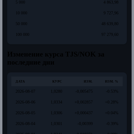
5 000
4 863,98
10 000
9 727,96
50 000
48 639,80
100 000
97 279,60
Изменение курса TJS/NOK за
последние дни
ДАТА
КУРС
ИЗМ.
ИЗМ. %
2026-08-07
1,0280
-0,005475
-0.53%
2026-08-06
1,0334
+0,002857
+0.28%
2026-08-05
1,0306
+0,000437
+0.04%
2026-08-04
1,0301
-0,00399
-0.39%