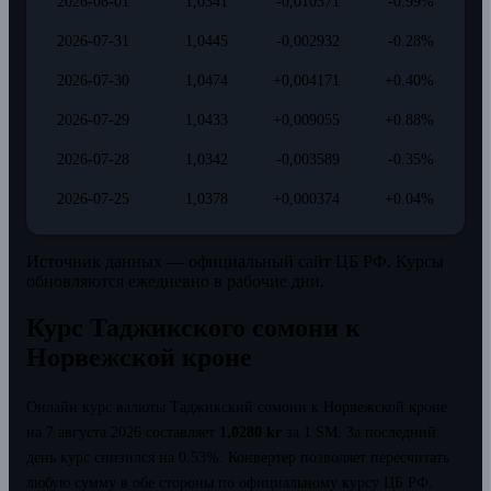
2026-08-01
1,0341
-0,010371
-0.99%
2026-07-31
1,0445
-0,002932
-0.28%
2026-07-30
1,0474
+0,004171
+0.40%
2026-07-29
1,0433
+0,009055
+0.88%
2026-07-28
1,0342
-0,003589
-0.35%
2026-07-25
1,0378
+0,000374
+0.04%
Источник данных — официальный сайт ЦБ РФ. Курсы
обновляются ежедневно в рабочие дни.
Курс Таджикского сомони к
Норвежской кроне
Онлайн курс валюты Таджикский сомони к Норвежской кроне
на 7 августа 2026 составляет
1,0280 kr
за 1 SM.
За последний
день курс снизился на 0.53%.
Конвертер позволяет пересчитать
любую сумму в обе стороны по официальному курсу ЦБ РФ.