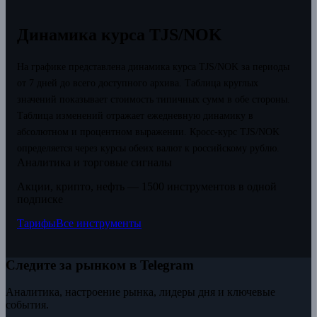
Динамика курса TJS/NOK
На графике представлена динамика курса TJS/NOK за периоды
от 7 дней до всего доступного архива. Таблица круглых
значений показывает стоимость типичных сумм в обе стороны.
Таблица изменений отражает ежедневную динамику в
абсолютном и процентном выражении.
Кросс-курс TJS/NOK
определяется через курсы обеих валют к российскому рублю.
Аналитика и торговые сигналы
Акции, крипто, нефть — 1500 инструментов в одной
подписке
Тарифы
Все инструменты
Следите за рынком в Telegram
Аналитика, настроение рынка, лидеры дня и ключевые
события.