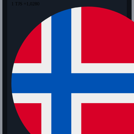
1 TJS =
1,0280