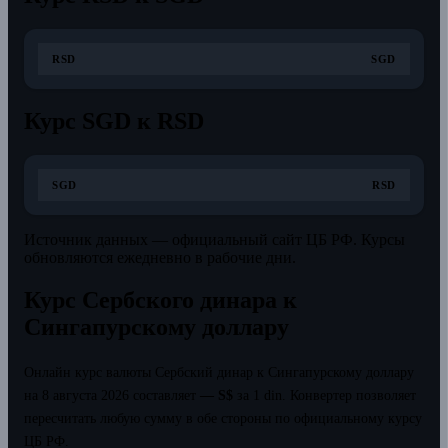
RSD
SGD
Курс SGD к RSD
SGD
RSD
Источник данных — официальный сайт ЦБ РФ. Курсы
обновляются ежедневно в рабочие дни.
Курс Сербского динара к
Сингапурскому доллару
Онлайн курс валюты Сербский динар к Сингапурскому доллару
на 8 августа 2026 составляет
— S$
за 1 din.
Конвертер позволяет
пересчитать любую сумму в обе стороны по официальному курсу
ЦБ РФ.