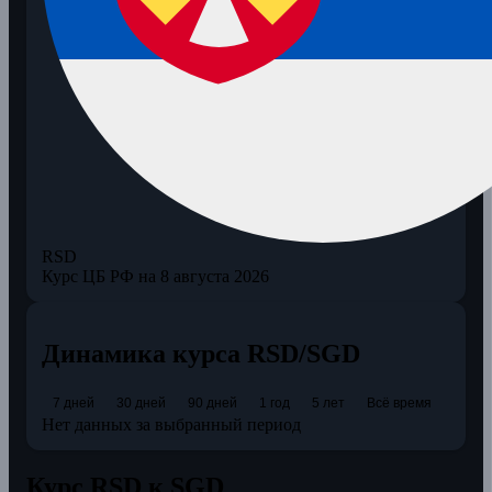
RSD
Курс ЦБ РФ на 8 августа 2026
Динамика курса RSD/SGD
7 дней
30 дней
90 дней
1 год
5 лет
Всё время
Нет данных за выбранный период
Курс RSD к SGD