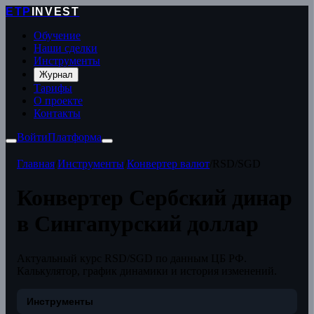
ETP
INVEST
Обучение
Наши сделки
Инструменты
Журнал
Тарифы
О проекте
Контакты
Войти
Платформа
Главная
/
Инструменты
/
Конвертер валют
/
RSD/SGD
Конвертер Сербский динар
в Сингапурский доллар
Актуальный курс RSD/SGD по данным ЦБ РФ.
Калькулятор, график динамики и история изменений.
Инструменты