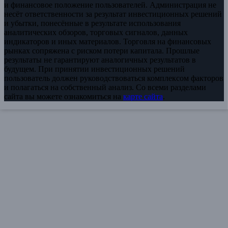
и финансовое положение пользователей. Администрация не
несёт ответственности за результат инвестиционных решений
и убытки, понесённые в результате использования
аналитических обзоров, торговых сигналов, данных
индикаторов и иных материалов. Торговля на финансовых
рынках сопряжена с риском потери капитала. Прошлые
результаты не гарантируют аналогичных результатов в
будущем. При принятии инвестиционных решений
пользователь должен руководствоваться комплексом факторов
и полагаться на собственный анализ. Со всеми разделами
сайта вы можете ознакомиться на
карте сайта
.