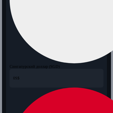
Сингапурский доллар (SGD)
0
S$