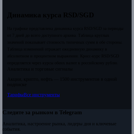
Динамика курса RSD/SGD
На графике представлена динамика курса RSD/SGD за периоды
от 7 дней до всего доступного архива. Таблица круглых
значений показывает стоимость типичных сумм в обе стороны.
Таблица изменений отражает ежедневную динамику в
абсолютном и процентном выражении.
Кросс-курс RSD/SGD
определяется через курсы обеих валют к российскому рублю.
Аналитика и торговые сигналы
Акции, крипто, нефть — 1500 инструментов в одной
подписке
Тарифы
Все инструменты
Следите за рынком в Telegram
Аналитика, настроение рынка, лидеры дня и ключевые
события.