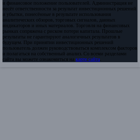
и финансовое положение пользователей. Администрация не
несёт ответственности за результат инвестиционных решений
и убытки, понесённые в результате использования
аналитических обзоров, торговых сигналов, данных
индикаторов и иных материалов. Торговля на финансовых
рынках сопряжена с риском потери капитала. Прошлые
результаты не гарантируют аналогичных результатов в
будущем. При принятии инвестиционных решений
пользователь должен руководствоваться комплексом факторов
и полагаться на собственный анализ. Со всеми разделами
сайта вы можете ознакомиться на
карте сайта
.