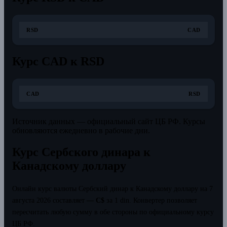
RSD
CAD
Курс CAD к RSD
CAD
RSD
Источник данных — официальный сайт ЦБ РФ. Курсы
обновляются ежедневно в рабочие дни.
Курс Сербского динара к
Канадскому доллару
Онлайн курс валюты Сербский динар к Канадскому доллару на 7
августа 2026 составляет
— C$
за 1 din.
Конвертер позволяет
пересчитать любую сумму в обе стороны по официальному курсу
ЦБ РФ.