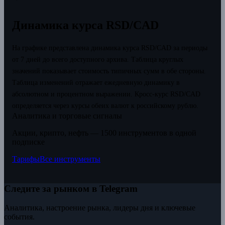
Динамика курса RSD/CAD
На графике представлена динамика курса RSD/CAD за периоды
от 7 дней до всего доступного архива. Таблица круглых
значений показывает стоимость типичных сумм в обе стороны.
Таблица изменений отражает ежедневную динамику в
абсолютном и процентном выражении.
Кросс-курс RSD/CAD
определяется через курсы обеих валют к российскому рублю.
Аналитика и торговые сигналы
Акции, крипто, нефть — 1500 инструментов в одной
подписке
Тарифы
Все инструменты
Следите за рынком в Telegram
Аналитика, настроение рынка, лидеры дня и ключевые
события.