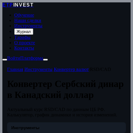
ETP
INVEST
Обучение
Наши сделки
Инструменты
Журнал
Тарифы
О проекте
Контакты
Войти
Платформа
Главная
/
Инструменты
/
Конвертер валют
/
RSD/CAD
Конвертер Сербский динар
в Канадский доллар
Актуальный курс RSD/CAD по данным ЦБ РФ.
Калькулятор, график динамики и история изменений.
Инструменты