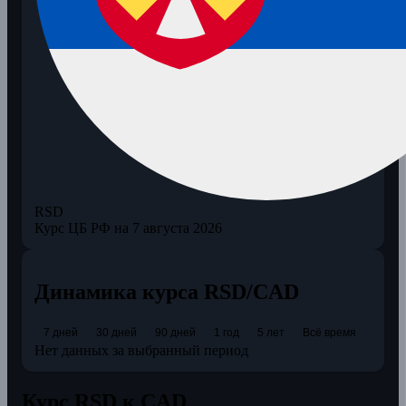
RSD
Курс ЦБ РФ на 7 августа 2026
Динамика курса RSD/CAD
7 дней
30 дней
90 дней
1 год
5 лет
Всё время
Нет данных за выбранный период
Курс RSD к CAD