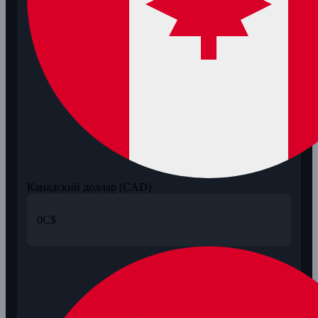
Канадский доллар (CAD)
0
C$