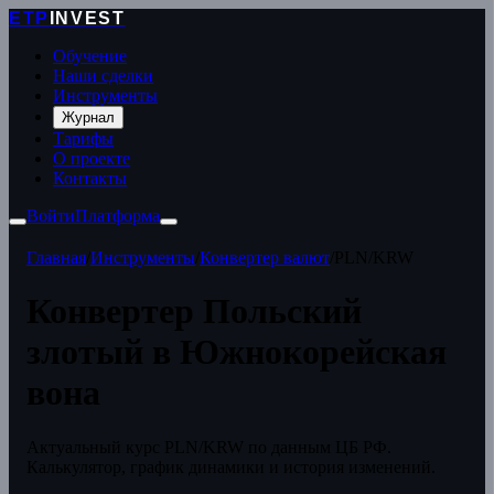
ETP
INVEST
Обучение
Наши сделки
Инструменты
Журнал
Тарифы
О проекте
Контакты
Войти
Платформа
Главная
/
Инструменты
/
Конвертер валют
/
PLN/KRW
Конвертер Польский
злотый в Южнокорейская
вона
Актуальный курс PLN/KRW по данным ЦБ РФ.
Калькулятор, график динамики и история изменений.