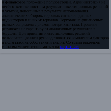
и финансовое положение пользователей. Администрация не
несёт ответственности за результат инвестиционных решений
и убытки, понесённые в результате использования
аналитических обзоров, торговых сигналов, данных
индикаторов и иных материалов. Торговля на финансовых
рынках сопряжена с риском потери капитала. Прошлые
результаты не гарантируют аналогичных результатов в
будущем. При принятии инвестиционных решений
пользователь должен руководствоваться комплексом факторов
и полагаться на собственный анализ. Со всеми разделами
сайта вы можете ознакомиться на
карте сайта
.