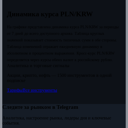
Динамика курса PLN/KRW
На графике представлена динамика курса PLN/KRW за периоды
от 7 дней до всего доступного архива. Таблица круглых
значений показывает стоимость типичных сумм в обе стороны.
Таблица изменений отражает ежедневную динамику в
абсолютном и процентном выражении.
Кросс-курс PLN/KRW
определяется через курсы обеих валют к российскому рублю.
Аналитика и торговые сигналы
Акции, крипто, нефть — 1500 инструментов в одной
подписке
Тарифы
Все инструменты
Следите за рынком в Telegram
Аналитика, настроение рынка, лидеры дня и ключевые
события.