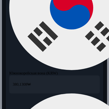
Южнокорейская вона (KRW)
380,1308
₩