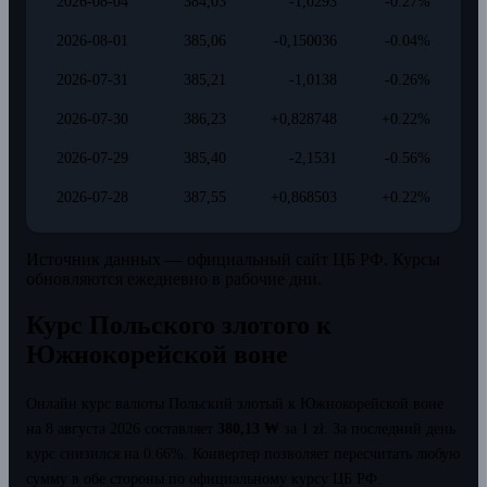
2026-08-04
384,03
-1,0293
-0.27%
2026-08-01
385,06
-0,150036
-0.04%
2026-07-31
385,21
-1,0138
-0.26%
2026-07-30
386,23
+0,828748
+0.22%
2026-07-29
385,40
-2,1531
-0.56%
2026-07-28
387,55
+0,868503
+0.22%
Источник данных — официальный сайт ЦБ РФ. Курсы
обновляются ежедневно в рабочие дни.
Курс Польского злотого к
Южнокорейской воне
Онлайн курс валюты Польский злотый к Южнокорейской воне
на 8 августа 2026 составляет
380,13 ₩
за 1 zł.
За последний день
курс снизился на 0.66%.
Конвертер позволяет пересчитать любую
сумму в обе стороны по официальному курсу ЦБ РФ.