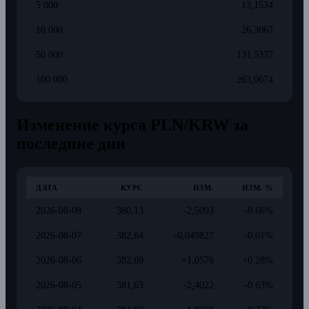
5 000
13,1534
10 000
26,3067
50 000
131,5337
100 000
263,0674
Изменение курса PLN/KRW за
последние дни
ДАТА
КУРС
ИЗМ.
ИЗМ. %
2026-08-08
380,13
-2,5093
-0.66%
2026-08-07
382,64
-0,049827
-0.01%
2026-08-06
382,69
+1,0576
+0.28%
2026-08-05
381,63
-2,4022
-0.63%