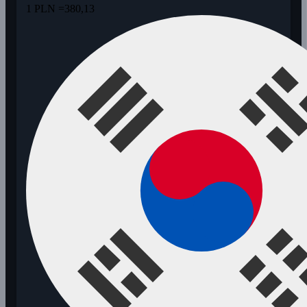
1 PLN =
380,13