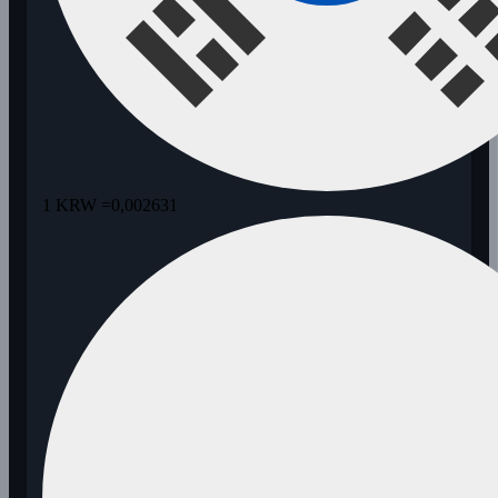
1 KRW =
0,002631