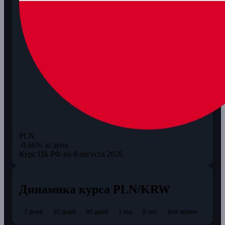
PLN
-0.66% за день
Курс ЦБ РФ на 8 августа 2026
Динамика курса PLN/KRW
7 дней
30 дней
90 дней
1 год
5 лет
Всё время