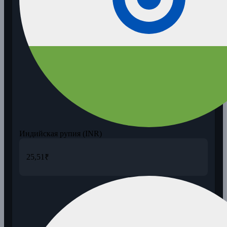
Индийская рупия (INR)
25,51
₹