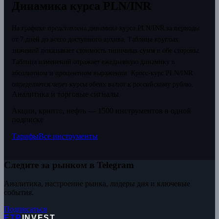
Динамика курса PLN/INR
На графике представлена динамика курса PLN/INR за периоды
от 7 дней до всего доступного архива. Таблица круглых
значений показывает стоимость типичных сумм в обе стороны.
Таблица изменений отражает ежедневную динамику в
абсолютном и процентном выражении.
Кросс-курс PLN/INR
определяется через курсы обеих валют к российскому рублю.
Аналитика и торговые сигналы
Акции, крипто, нефть — 1500 инструментов в одной
подписке
Тарифы
Все инструменты
Следите за рынком в Telegram
Аналитика, настроение рынка, лидеры дня и ключевые
события.
Подписаться
ETP
INVEST