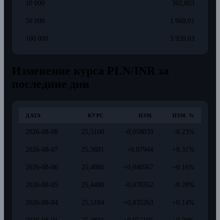
10 000
392,003
50 000
1 960,01
100 000
3 920,03
Изменение курса PLN/INR за
последние дни
ДАТА
КУРС
ИЗМ.
ИЗМ. %
2026-08-08
25,5100
-0,058039
-0.23%
2026-08-07
25,5681
+0,07944
+0.31%
2026-08-06
25,4886
+0,040567
+0.16%
2026-08-05
25,4480
-0,070352
-0.28%
2026-08-04
25,5184
+0,035263
+0.14%