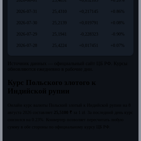
2026-08-01
25,4831
+0,052105
+0.20%
2026-07-31
25,4310
+0,217145
+0.86%
2026-07-30
25,2139
+0,019791
+0.08%
2026-07-29
25,1941
-0,228323
-0.90%
2026-07-28
25,4224
+0,017451
+0.07%
Источник данных — официальный сайт ЦБ РФ. Курсы
обновляются ежедневно в рабочие дни.
Курс Польского злотого к
Индийской рупии
Онлайн курс валюты Польский злотый к Индийской рупии на 8
августа 2026 составляет
25,5100 ₹
за 1 zł.
За последний день курс
снизился на 0.23%.
Конвертер позволяет пересчитать любую
сумму в обе стороны по официальному курсу ЦБ РФ.