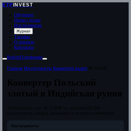
ETP
INVEST
Обучение
Наши сделки
Инструменты
Журнал
Тарифы
О проекте
Контакты
Войти
Платформа
Главная
/
Инструменты
/
Конвертер валют
/
PLN/INR
Конвертер Польский
злотый в Индийская рупия
Актуальный курс PLN/INR по данным ЦБ РФ.
Калькулятор, график динамики и история изменений.
Инструменты