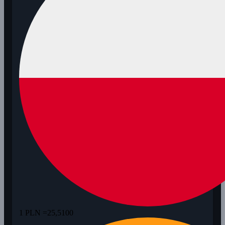
1 PLN =
25,5100