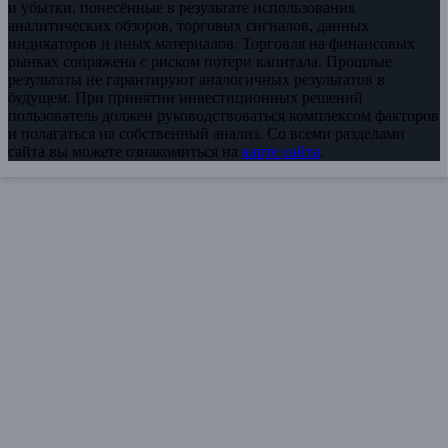
и убытки, понесённые в результате использования
аналитических обзоров, торговых сигналов, данных
индикаторов и иных материалов. Торговля на финансовых
рынках сопряжена с риском потери капитала. Прошлые
результаты не гарантируют аналогичных результатов в
будущем. При принятии инвестиционных решений
пользователь должен руководствоваться комплексом факторов
и полагаться на собственный анализ. Со всеми разделами
сайта вы можете ознакомиться на
карте сайта
.