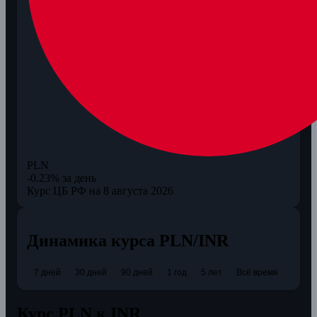
PLN
-0.23% за день
Курс ЦБ РФ на 8 августа 2026
Динамика курса PLN/INR
7 дней
30 дней
90 дней
1 год
5 лет
Всё время
Курс PLN к INR