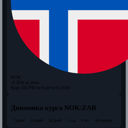
NOK
-0.36% за день
Курс ЦБ РФ на 8 августа 2026
Динамика курса NOK/ZAR
7 дней
30 дней
90 дней
1 год
5 лет
Всё время