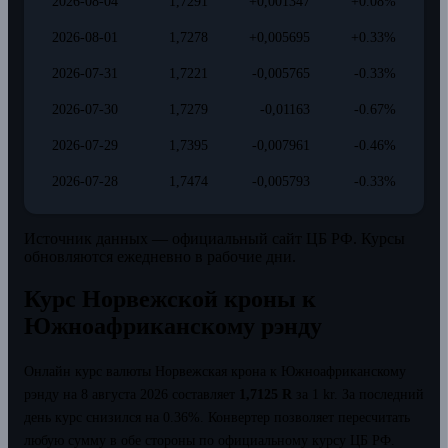
2026-08-04
1,7291
+0,001347
+0.08%
2026-08-01
1,7278
+0,005695
+0.33%
2026-07-31
1,7221
-0,005765
-0.33%
2026-07-30
1,7279
-0,01163
-0.67%
2026-07-29
1,7395
-0,007961
-0.46%
2026-07-28
1,7474
-0,005793
-0.33%
Источник данных — официальный сайт ЦБ РФ. Курсы
обновляются ежедневно в рабочие дни.
Курс Норвежской кроны к
Южноафриканскому рэнду
Онлайн курс валюты Норвежская крона к Южноафриканскому
рэнду на 8 августа 2026 составляет
1,7125 R
за 1 kr.
За последний
день курс снизился на 0.36%.
Конвертер позволяет пересчитать
любую сумму в обе стороны по официальному курсу ЦБ РФ.