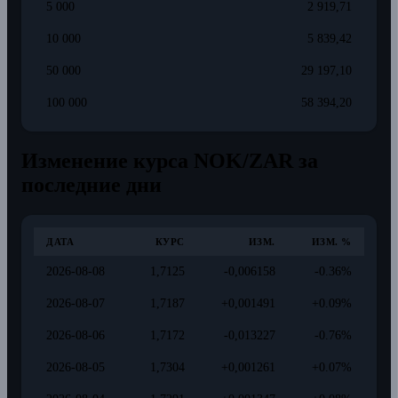
5 000
2 919,71
10 000
5 839,42
50 000
29 197,10
100 000
58 394,20
Изменение курса NOK/ZAR за
последние дни
ДАТА
КУРС
ИЗМ.
ИЗМ. %
2026-08-08
1,7125
-0,006158
-0.36%
2026-08-07
1,7187
+0,001491
+0.09%
2026-08-06
1,7172
-0,013227
-0.76%
2026-08-05
1,7304
+0,001261
+0.07%