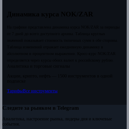
Динамика курса NOK/ZAR
На графике представлена динамика курса NOK/ZAR за периоды
от 7 дней до всего доступного архива. Таблица круглых
значений показывает стоимость типичных сумм в обе стороны.
Таблица изменений отражает ежедневную динамику в
абсолютном и процентном выражении.
Кросс-курс NOK/ZAR
определяется через курсы обеих валют к российскому рублю.
Аналитика и торговые сигналы
Акции, крипто, нефть — 1500 инструментов в одной
подписке
Тарифы
Все инструменты
Следите за рынком в Telegram
Аналитика, настроение рынка, лидеры дня и ключевые
события.