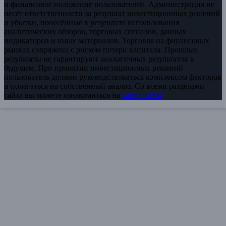
и финансовое положение пользователей. Администрация не
несёт ответственности за результат инвестиционных решений
и убытки, понесённые в результате использования
аналитических обзоров, торговых сигналов, данных
индикаторов и иных материалов. Торговля на финансовых
рынках сопряжена с риском потери капитала. Прошлые
результаты не гарантируют аналогичных результатов в
будущем. При принятии инвестиционных решений
пользователь должен руководствоваться комплексом факторов
и полагаться на собственный анализ. Со всеми разделами
сайта вы можете ознакомиться на
карте сайта
.