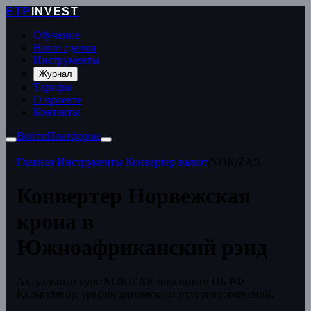
ETP
INVEST
Обучение
Наши сделки
Инструменты
Журнал
Тарифы
О проекте
Контакты
Войти
Платформа
Главная
/
Инструменты
/
Конвертер валют
/
NOK/ZAR
Конвертер Норвежская
крона в
Южноафриканский рэнд
Актуальный курс NOK/ZAR по данным ЦБ РФ.
Калькулятор, график динамики и история изменений.