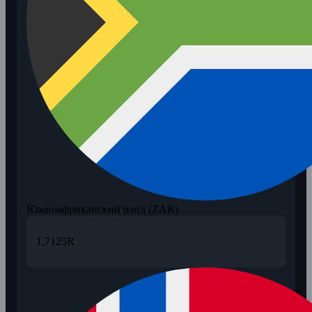
Южноафриканский рэнд (ZAR)
1,7125
R