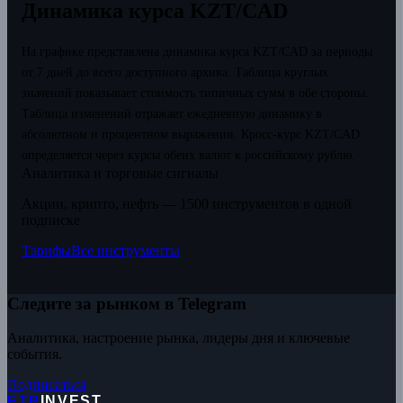
Динамика курса KZT/CAD
На графике представлена динамика курса KZT/CAD за периоды
от 7 дней до всего доступного архива. Таблица круглых
значений показывает стоимость типичных сумм в обе стороны.
Таблица изменений отражает ежедневную динамику в
абсолютном и процентном выражении.
Кросс-курс KZT/CAD
определяется через курсы обеих валют к российскому рублю.
Аналитика и торговые сигналы
Акции, крипто, нефть — 1500 инструментов в одной
подписке
Тарифы
Все инструменты
Следите за рынком в Telegram
Аналитика, настроение рынка, лидеры дня и ключевые
события.
Подписаться
ETP
INVEST