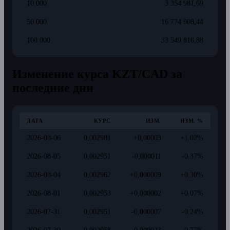
10 000
3 354 981,69
50 000
16 774 908,44
100 000
33 549 816,88
Изменение курса KZT/CAD за
последние дни
ДАТА
КУРС
ИЗМ.
ИЗМ. %
2026-08-06
0,002981
+0,00003
+1.02%
2026-08-05
0,002951
-0,000011
-0.37%
2026-08-04
0,002962
+0,000009
+0.30%
2026-08-01
0,002953
+0,000002
+0.07%
2026-07-31
0,002951
-0,000007
-0.24%