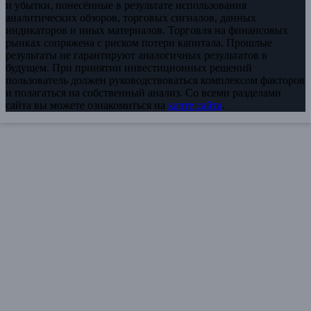
и убытки, понесённые в результате использования
аналитических обзоров, торговых сигналов, данных
индикаторов и иных материалов. Торговля на финансовых
рынках сопряжена с риском потери капитала. Прошлые
результаты не гарантируют аналогичных результатов в
будущем. При принятии инвестиционных решений
пользователь должен руководствоваться комплексом факторов
и полагаться на собственный анализ. Со всеми разделами
сайта вы можете ознакомиться на
карте сайта
.