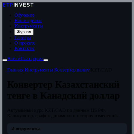
ETP
INVEST
Обучение
Наши сделки
Инструменты
Журнал
Тарифы
О проекте
Контакты
Войти
Платформа
Главная
/
Инструменты
/
Конвертер валют
/
KZT/CAD
Конвертер Казахстанский
тенге в Канадский доллар
Актуальный курс KZT/CAD по данным ЦБ РФ.
Калькулятор, график динамики и история изменений.
Инструменты