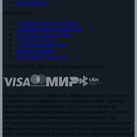
Криптовалюты
Юридическое
Пользовательское соглашение
Политика конфиденциальности
Предупреждение о рисках
Публичная оферта
Политика файлов cookie
Биржевые данные
Редакционная политика
© ETPINVEST, 2021–2026. Все права защищены.
Ограничение ответственности. Информация на сайте носит
исключительно информационно-аналитический характер,
адресована неограниченному кругу лиц и не является
индивидуальной инвестиционной рекомендацией, а также
гарантией или обещанием доходности вложений. При
составлении материалов не учитываются цели, возможности
и финансовое положение пользователей. Администрация не
несёт ответственности за результат инвестиционных решений