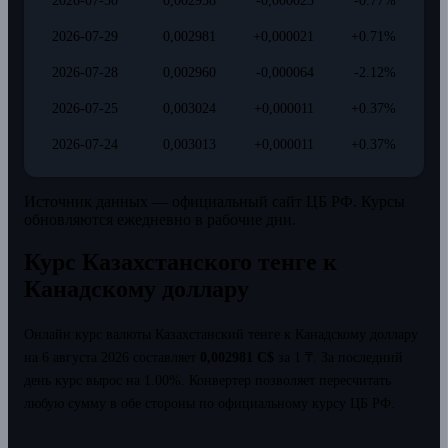
2026-07-30
0,002958
-0,000023
-0.77%
2026-07-29
0,002981
+0,000021
+0.71%
2026-07-28
0,002960
-0,000064
-2.12%
2026-07-25
0,003024
+0,000011
+0.37%
2026-07-24
0,003013
+0,000011
+0.37%
Источник данных — официальный сайт ЦБ РФ. Курсы
обновляются ежедневно в рабочие дни.
Курс Казахстанского тенге к
Канадскому доллару
Онлайн курс валюты Казахстанский тенге к Канадскому доллару
на 6 августа 2026 составляет
0,002981 C$
за 1 ₸.
За последний
день курс вырос на 1.00%.
Конвертер позволяет пересчитать
любую сумму в обе стороны по официальному курсу ЦБ РФ.