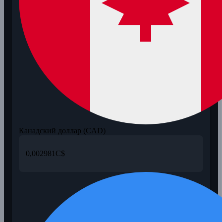
Канадский доллар (CAD)
0,002981
C$