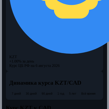
KZT
+1.00% за день
Курс ЦБ РФ на 6 августа 2026
Динамика курса KZT/CAD
7 дней
30 дней
90 дней
1 год
5 лет
Всё время
Курс KZT к CAD