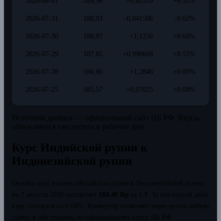
2026-08-01
189,56
+0,62319
+0.33%
2026-07-31
188,93
-0,041506
-0.02%
2026-07-30
188,97
+1,1256
+0.60%
2026-07-29
187,85
+0,990669
+0.53%
2026-07-28
186,86
+1,2846
+0.69%
2026-07-25
185,57
+0,07025
+0.04%
Источник данных — официальный сайт ЦБ РФ. Курсы
обновляются ежедневно в рабочие дни.
Курс Индийской рупии к
Индонезийской рупии
Онлайн курс валюты Индийская рупия к Индонезийской рупии
на 7 августа 2026 составляет
188,40 Rp
за 1 ₹.
За последний день
курс снизился на 0.64%.
Конвертер позволяет пересчитать любую
сумму в обе стороны по официальному курсу ЦБ РФ.