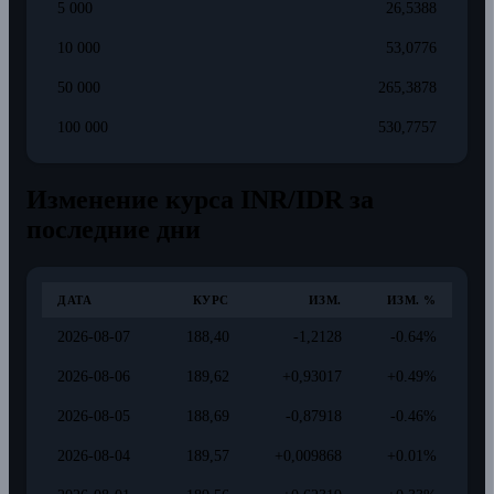
5 000
26,5388
10 000
53,0776
50 000
265,3878
100 000
530,7757
Изменение курса INR/IDR за
последние дни
ДАТА
КУРС
ИЗМ.
ИЗМ. %
2026-08-07
188,40
-1,2128
-0.64%
2026-08-06
189,62
+0,93017
+0.49%
2026-08-05
188,69
-0,87918
-0.46%
2026-08-04
189,57
+0,009868
+0.01%