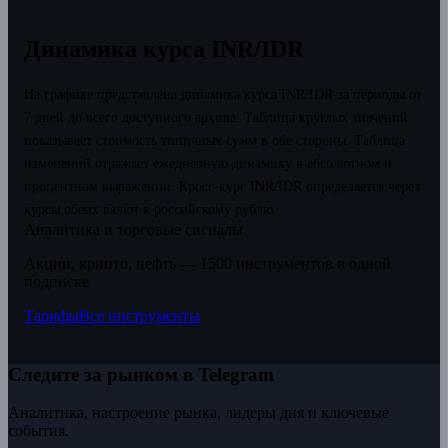
Динамика курса INR/IDR
На графике представлена динамика курса INR/IDR за периоды от
7 дней до всего доступного архива. Таблица круглых значений
показывает стоимость типичных сумм в обе стороны. Таблица
изменений отражает ежедневную динамику в абсолютном и
процентном выражении.
Кросс-курс INR/IDR определяется через
курсы обеих валют к российскому рублю.
Аналитика и торговые сигналы
Акции, крипто, нефть — 1500 инструментов в одной
подписке
Тарифы
Все инструменты
Следите за рынком в Telegram
Аналитика, настроение рынка, лидеры дня и ключевые
события.