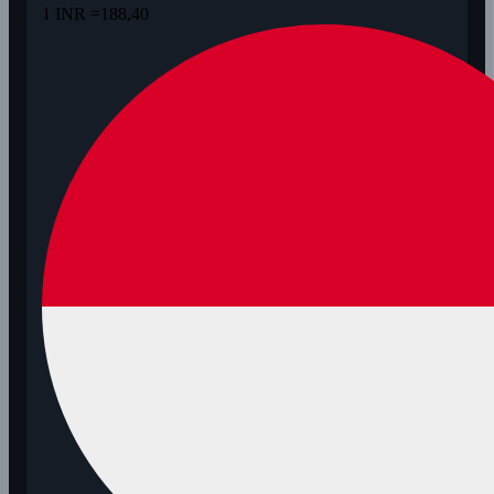
1 INR =
188,40