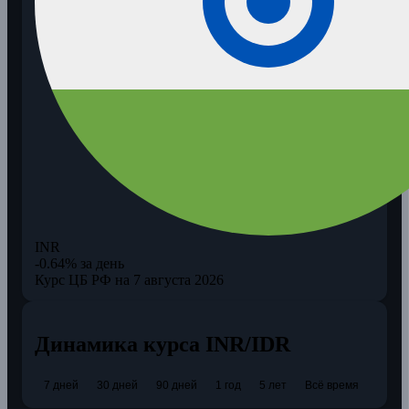
INR
-0.64% за день
Курс ЦБ РФ на 7 августа 2026
Динамика курса INR/IDR
7 дней
30 дней
90 дней
1 год
5 лет
Всё время