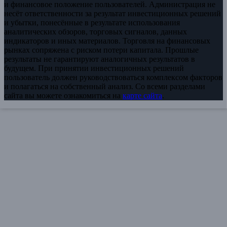
и финансовое положение пользователей. Администрация не
несёт ответственности за результат инвестиционных решений
и убытки, понесённые в результате использования
аналитических обзоров, торговых сигналов, данных
индикаторов и иных материалов. Торговля на финансовых
рынках сопряжена с риском потери капитала. Прошлые
результаты не гарантируют аналогичных результатов в
будущем. При принятии инвестиционных решений
пользователь должен руководствоваться комплексом факторов
и полагаться на собственный анализ. Со всеми разделами
сайта вы можете ознакомиться на
карте сайта
.