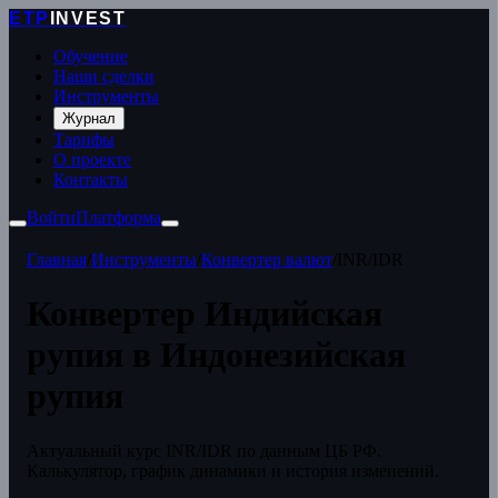
ETP
INVEST
Обучение
Наши сделки
Инструменты
Журнал
Тарифы
О проекте
Контакты
Войти
Платформа
Главная
/
Инструменты
/
Конвертер валют
/
INR/IDR
Конвертер Индийская
рупия в Индонезийская
рупия
Актуальный курс INR/IDR по данным ЦБ РФ.
Калькулятор, график динамики и история изменений.