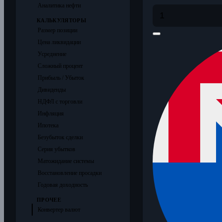
Аналитика нефти
КАЛЬКУЛЯТОРЫ
Размер позиции
Цена ликвидации
Усреднение
Сложный процент
Прибыль / Убыток
Дивиденды
НДФЛ с торговли
Инфляция
Ипотека
Безубыток сделки
Серия убытков
Матожидание системы
Восстановление просадки
Годовая доходность
ПРОЧЕЕ
Конвертер валют