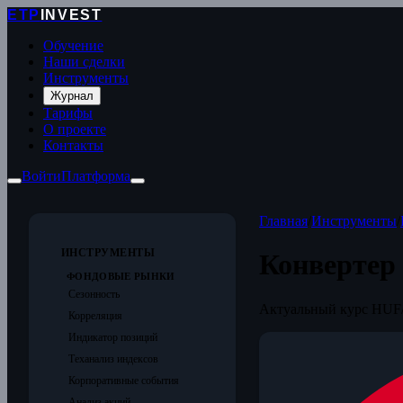
ETP
INVEST
Обучение
Наши сделки
Инструменты
Журнал
Тарифы
О проекте
Контакты
Войти
Платформа
Главная
/
Инструменты
/
ИНСТРУМЕНТЫ
Конвертер
ФОНДОВЫЕ РЫНКИ
Сезонность
Актуальный курс HUF/
Корреляция
Индикатор позиций
Теханализ индексов
Корпоративные события
Анализ акций