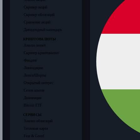
Скринер акций
Скринер облигаций
Сравнение акций
Дивидендный календарь
КРИПТОВАЛЮТЫ
Анализ монет
Скринер криптовалют
Фандинг
Ликвидации
Лонги/Шорты
Открытый интерес
Сезон альтов
Доминация
Bitcoin ETF
СЕРВИСЫ
Анализ облигаций
Тепловая карта
Fear & Greed