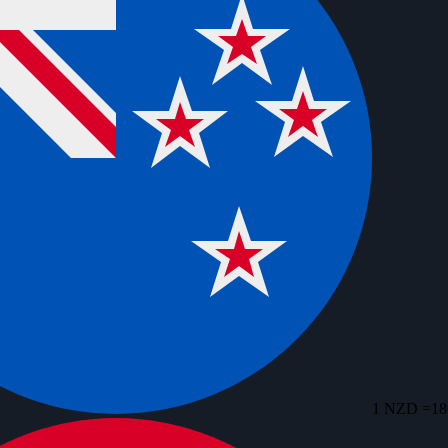
1 NZD =
18