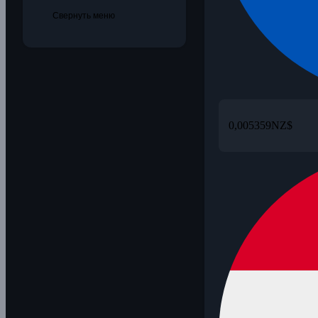
Свернуть меню
0,005359
NZ$