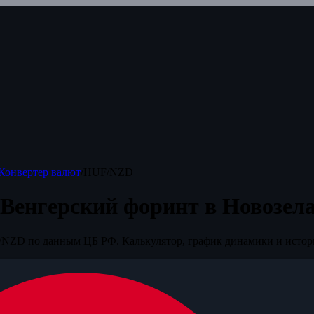
Конвертер валют
/
HUF/NZD
 Венгерский форинт в Новозел
NZD по данным ЦБ РФ. Калькулятор, график динамики и истор