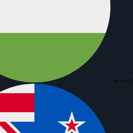
1 HUF =
0,