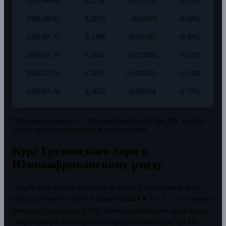
2026-08-04
6,2736
-0,017708
-0.28%
2026-08-01
6,2913
-0,04353
-0.69%
2026-07-31
6,3348
-0,031381
-0.49%
2026-07-30
6,3662
-0,017494
-0.27%
2026-07-29
6,3837
+0,021343
+0.34%
2026-07-28
6,3623
-0,050428
-0.79%
Источник данных — официальный сайт ЦБ РФ. Курсы
обновляются ежедневно в рабочие дни.
Курс Грузинского лари к
Южноафриканскому рэнду
Онлайн курс валюты Грузинский лари к Южноафриканскому
рэнду на 8 августа 2026 составляет
6,2241 R
за 1 ₾.
За последний
день курс снизился на 0.08%.
Конвертер позволяет пересчитать
любую сумму в обе стороны по официальному курсу ЦБ РФ.