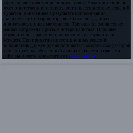
и финансовое положение пользователей. Администрация не
несёт ответственности за результат инвестиционных решений
и убытки, понесённые в результате использования
аналитических обзоров, торговых сигналов, данных
индикаторов и иных материалов. Торговля на финансовых
рынках сопряжена с риском потери капитала. Прошлые
результаты не гарантируют аналогичных результатов в
будущем. При принятии инвестиционных решений
пользователь должен руководствоваться комплексом факторов
и полагаться на собственный анализ. Со всеми разделами
сайта вы можете ознакомиться на
карте сайта
.