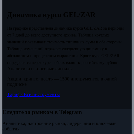
Динамика курса GEL/ZAR
На графике представлена динамика курса GEL/ZAR за периоды
от 7 дней до всего доступного архива. Таблица круглых
значений показывает стоимость типичных сумм в обе стороны.
Таблица изменений отражает ежедневную динамику в
абсолютном и процентном выражении.
Кросс-курс GEL/ZAR
определяется через курсы обеих валют к российскому рублю.
Аналитика и торговые сигналы
Акции, крипто, нефть — 1500 инструментов в одной
подписке
Тарифы
Все инструменты
Следите за рынком в Telegram
Аналитика, настроение рынка, лидеры дня и ключевые
события.