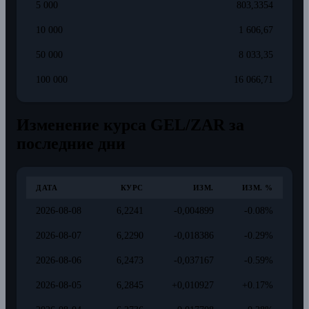
5 000
803,3354
10 000
1 606,67
50 000
8 033,35
100 000
16 066,71
Изменение курса GEL/ZAR за
последние дни
ДАТА
КУРС
ИЗМ.
ИЗМ. %
2026-08-08
6,2241
-0,004899
-0.08%
2026-08-07
6,2290
-0,018386
-0.29%
2026-08-06
6,2473
-0,037167
-0.59%
2026-08-05
6,2845
+0,010927
+0.17%