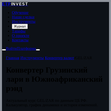
ETP
INVEST
Обучение
Наши сделки
Инструменты
Журнал
Тарифы
О проекте
Контакты
Войти
Платформа
Главная
/
Инструменты
/
Конвертер валют
/
GEL/ZAR
Конвертер Грузинский
лари в Южноафриканский
рэнд
Актуальный курс GEL/ZAR по данным ЦБ РФ.
Калькулятор, график динамики и история изменений.