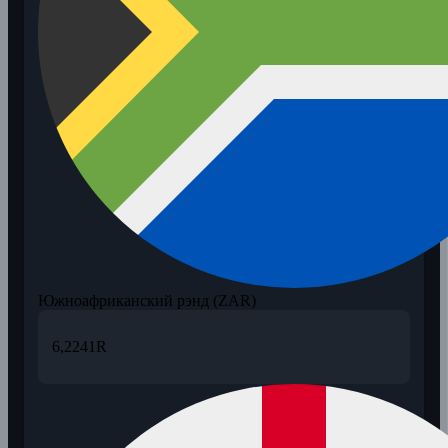
Южноафриканский рэнд (ZAR)
6,2241
R