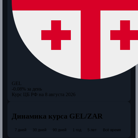
GEL
-0.08% за день
Курс ЦБ РФ на 8 августа 2026
Динамика курса GEL/ZAR
7 дней
30 дней
90 дней
1 год
5 лет
Всё время