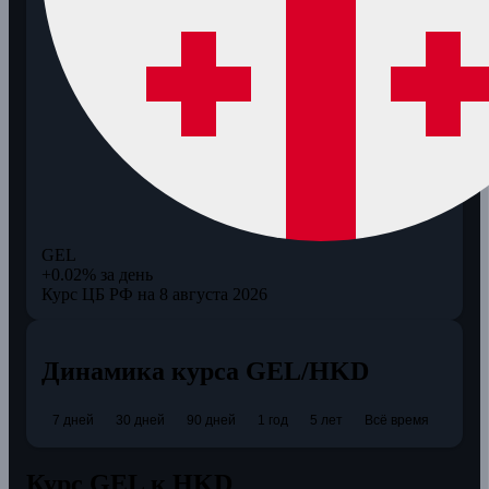
GEL
+0.02% за день
Курс ЦБ РФ на 8 августа 2026
Динамика курса GEL/HKD
7 дней
30 дней
90 дней
1 год
5 лет
Всё время
Курс GEL к HKD