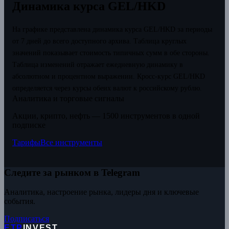
Динамика курса GEL/HKD
На графике представлена динамика курса GEL/HKD за периоды
от 7 дней до всего доступного архива. Таблица круглых
значений показывает стоимость типичных сумм в обе стороны.
Таблица изменений отражает ежедневную динамику в
абсолютном и процентном выражении.
Кросс-курс GEL/HKD
определяется через курсы обеих валют к российскому рублю.
Аналитика и торговые сигналы
Акции, крипто, нефть — 1500 инструментов в одной
подписке
Тарифы
Все инструменты
Следите за рынком в Telegram
Аналитика, настроение рынка, лидеры дня и ключевые
события.
Подписаться
ETP
INVEST