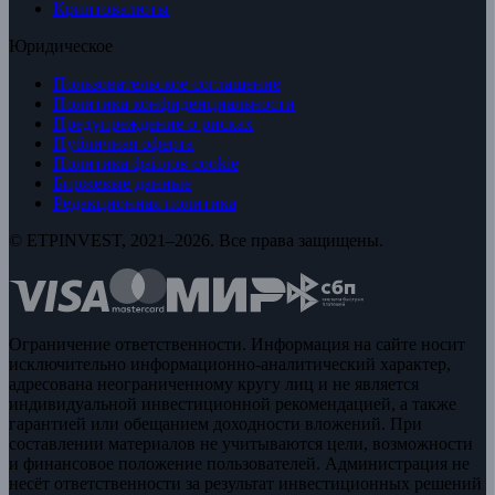
Криптовалюты
Юридическое
Пользовательское соглашение
Политика конфиденциальности
Предупреждение о рисках
Публичная оферта
Политика файлов cookie
Биржевые данные
Редакционная политика
© ETPINVEST, 2021–2026. Все права защищены.
Ограничение ответственности. Информация на сайте носит
исключительно информационно-аналитический характер,
адресована неограниченному кругу лиц и не является
индивидуальной инвестиционной рекомендацией, а также
гарантией или обещанием доходности вложений. При
составлении материалов не учитываются цели, возможности
и финансовое положение пользователей. Администрация не
несёт ответственности за результат инвестиционных решений