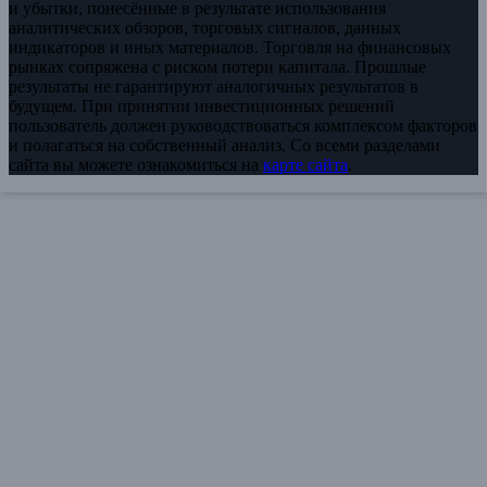
и убытки, понесённые в результате использования
аналитических обзоров, торговых сигналов, данных
индикаторов и иных материалов. Торговля на финансовых
рынках сопряжена с риском потери капитала. Прошлые
результаты не гарантируют аналогичных результатов в
будущем. При принятии инвестиционных решений
пользователь должен руководствоваться комплексом факторов
и полагаться на собственный анализ. Со всеми разделами
сайта вы можете ознакомиться на
карте сайта
.