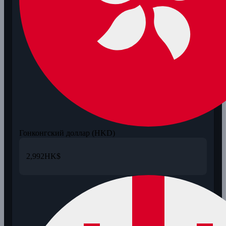
Гонконгский доллар (HKD)
2,992
HK$