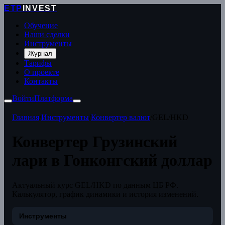
ETP
INVEST
Обучение
Наши сделки
Инструменты
Журнал
Тарифы
О проекте
Контакты
Войти
Платформа
Главная
/
Инструменты
/
Конвертер валют
/
GEL/HKD
Конвертер Грузинский
лари в Гонконгский доллар
Актуальный курс GEL/HKD по данным ЦБ РФ.
Калькулятор, график динамики и история изменений.
Инструменты