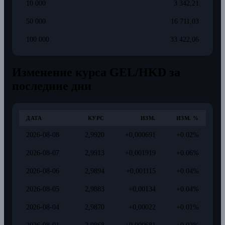
10 000
3 342,21
50 000
16 711,03
100 000
33 422,06
Изменение курса GEL/HKD за
последние дни
ДАТА
КУРС
ИЗМ.
ИЗМ. %
2026-08-08
2,9920
+0,000691
+0.02%
2026-08-07
2,9913
+0,001919
+0.06%
2026-08-06
2,9894
+0,001115
+0.04%
2026-08-05
2,9883
+0,00134
+0.04%
2026-08-04
2,9870
+0,00022
+0.01%