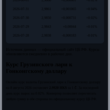
2026-08-01
2,9868
+0,000681
+0.02%
2026-07-31
2,9861
+0,001065
+0.04%
2026-07-30
2,9850
+0,000731
+0.02%
2026-07-29
2,9843
+0,00044
+0.01%
2026-07-28
2,9838
-0,000183
-0.01%
Источник данных — официальный сайт ЦБ РФ. Курсы
обновляются ежедневно в рабочие дни.
Курс Грузинского лари к
Гонконгскому доллару
Онлайн курс валюты Грузинский лари к Гонконгскому доллару
на 8 августа 2026 составляет
2,9920 HK$
за 1 ₾.
За последний
день курс вырос на 0.02%.
Конвертер позволяет пересчитать
любую сумму в обе стороны по официальному курсу ЦБ РФ.