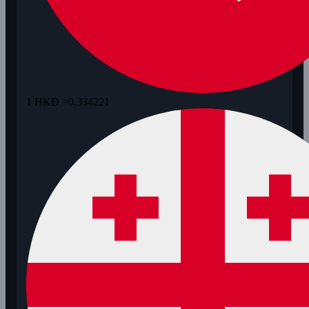
1 HKD =
0,334221