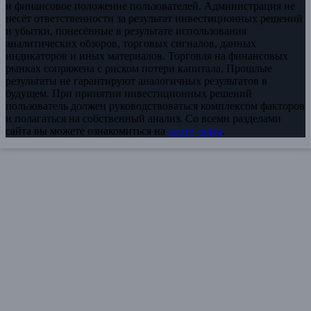
и финансовое положение пользователей. Администрация не
несёт ответственности за результат инвестиционных решений
и убытки, понесённые в результате использования
аналитических обзоров, торговых сигналов, данных
индикаторов и иных материалов. Торговля на финансовых
рынках сопряжена с риском потери капитала. Прошлые
результаты не гарантируют аналогичных результатов в
будущем. При принятии инвестиционных решений
пользователь должен руководствоваться комплексом факторов
и полагаться на собственный анализ. Со всеми разделами
сайта вы можете ознакомиться на
карте сайта
.