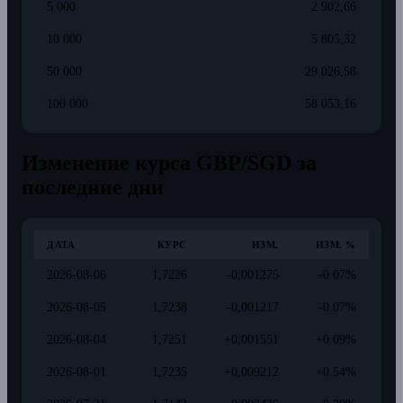
5 000
2 902,66
10 000
5 805,32
50 000
29 026,58
100 000
58 053,16
Изменение курса GBP/SGD за
последние дни
ДАТА
КУРС
ИЗМ.
ИЗМ. %
2026-08-06
1,7226
-0,001275
-0.07%
2026-08-05
1,7238
-0,001217
-0.07%
2026-08-04
1,7251
+0,001551
+0.09%
2026-08-01
1,7235
+0,009212
+0.54%