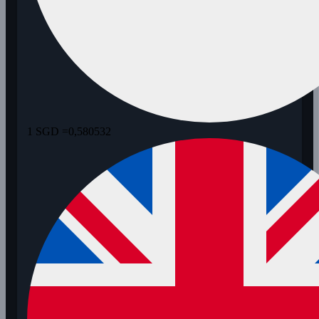
1 SGD =
0,580532