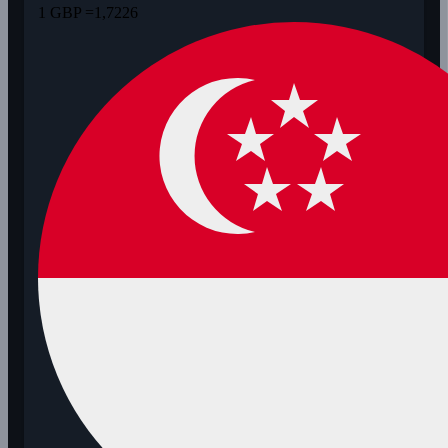
1 GBP =
1,7226