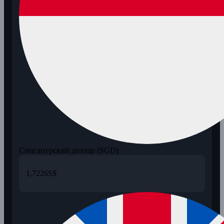
Сингапурский доллар (SGD)
1,7226
S$