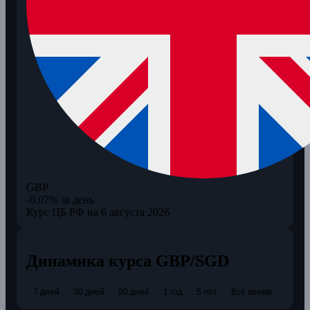
GBP
-0.07% за день
Курс ЦБ РФ на 6 августа 2026
Динамика курса GBP/SGD
7 дней
30 дней
90 дней
1 год
5 лет
Всё время