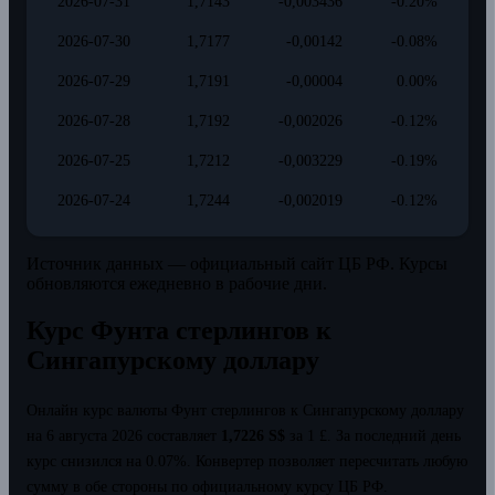
2026-07-31
1,7143
-0,003436
-0.20%
2026-07-30
1,7177
-0,00142
-0.08%
2026-07-29
1,7191
-0,00004
0.00%
2026-07-28
1,7192
-0,002026
-0.12%
2026-07-25
1,7212
-0,003229
-0.19%
2026-07-24
1,7244
-0,002019
-0.12%
Источник данных — официальный сайт ЦБ РФ. Курсы
обновляются ежедневно в рабочие дни.
Курс Фунта стерлингов к
Сингапурскому доллару
Онлайн курс валюты Фунт стерлингов к Сингапурскому доллару
на 6 августа 2026 составляет
1,7226 S$
за 1 £.
За последний день
курс снизился на 0.07%.
Конвертер позволяет пересчитать любую
сумму в обе стороны по официальному курсу ЦБ РФ.