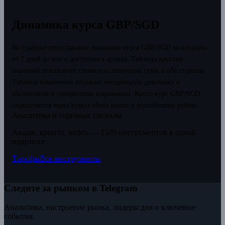
Динамика курса GBP/SGD
На графике представлена динамика курса GBP/SGD за периоды
от 7 дней до всего доступного архива. Таблица круглых
значений показывает стоимость типичных сумм в обе стороны.
Таблица изменений отражает ежедневную динамику в
абсолютном и процентном выражении.
Кросс-курс GBP/SGD
определяется через курсы обеих валют к российскому рублю.
Аналитика и торговые сигналы
Акции, крипто, нефть — 1500 инструментов в одной
подписке
Тарифы
Все инструменты
Следите за рынком в Telegram
Аналитика, настроение рынка, лидеры дня и ключевые
события.