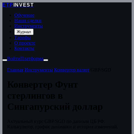
ETP
INVEST
Обучение
Наши сделки
Инструменты
Журнал
Тарифы
О проекте
Контакты
Войти
Платформа
Главная
/
Инструменты
/
Конвертер валют
/
GBP/SGD
Конвертер Фунт
стерлингов в
Сингапурский доллар
Актуальный курс GBP/SGD по данным ЦБ РФ.
Калькулятор, график динамики и история изменений.