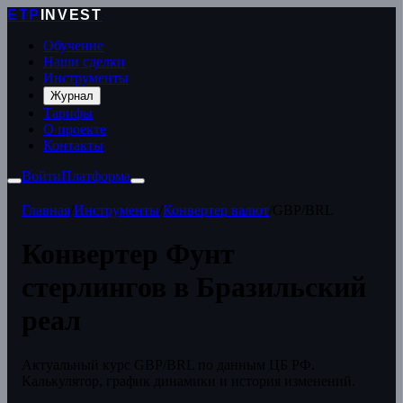
ETP
INVEST
Обучение
Наши сделки
Инструменты
Журнал
Тарифы
О проекте
Контакты
Войти
Платформа
Главная
/
Инструменты
/
Конвертер валют
/
GBP/BRL
Конвертер Фунт
стерлингов в Бразильский
реал
Актуальный курс GBP/BRL по данным ЦБ РФ.
Калькулятор, график динамики и история изменений.