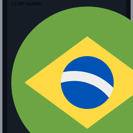
1 GBP =
6,8946