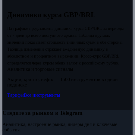
Динамика курса GBP/BRL
На графике представлена динамика курса GBP/BRL за периоды
от 7 дней до всего доступного архива. Таблица круглых
значений показывает стоимость типичных сумм в обе стороны.
Таблица изменений отражает ежедневную динамику в
абсолютном и процентном выражении.
Кросс-курс GBP/BRL
определяется через курсы обеих валют к российскому рублю.
Аналитика и торговые сигналы
Акции, крипто, нефть — 1500 инструментов в одной
подписке
Тарифы
Все инструменты
Следите за рынком в Telegram
Аналитика, настроение рынка, лидеры дня и ключевые
события.