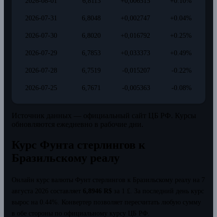
2026-08-01
6,8113
+0,006515
+0.10%
2026-07-31
6,8048
+0,002747
+0.04%
2026-07-30
6,8020
+0,016792
+0.25%
2026-07-29
6,7853
+0,033373
+0.49%
2026-07-28
6,7519
-0,015207
-0.22%
2026-07-25
6,7671
-0,005363
-0.08%
Источник данных — официальный сайт ЦБ РФ. Курсы
обновляются ежедневно в рабочие дни.
Курс Фунта стерлингов к
Бразильскому реалу
Онлайн курс валюты Фунт стерлингов к Бразильскому реалу на 7
августа 2026 составляет
6,8946 R$
за 1 £.
За последний день курс
вырос на 0.44%.
Конвертер позволяет пересчитать любую сумму
в обе стороны по официальному курсу ЦБ РФ.