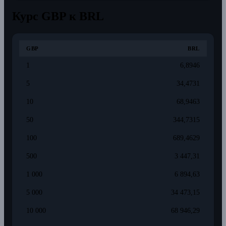
Курс GBP к BRL
GBP
BRL
1
6,8946
5
34,4731
10
68,9463
50
344,7315
100
689,4629
500
3 447,31
1 000
6 894,63
5 000
34 473,15
10 000
68 946,29