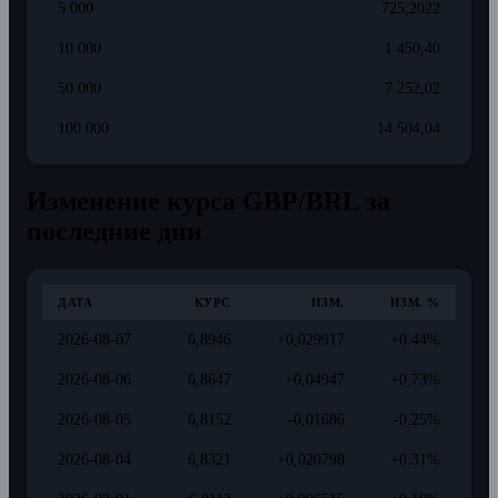
5 000
725,2022
10 000
1 450,40
50 000
7 252,02
100 000
14 504,04
Изменение курса GBP/BRL за
последние дни
ДАТА
КУРС
ИЗМ.
ИЗМ. %
2026-08-07
6,8946
+0,029917
+0.44%
2026-08-06
6,8647
+0,04947
+0.73%
2026-08-05
6,8152
-0,01686
-0.25%
2026-08-04
6,8321
+0,020798
+0.31%