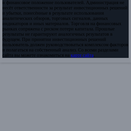
и финансовое положение пользователей. Администрация не
несёт ответственности за результат инвестиционных решений
и убытки, понесённые в результате использования
аналитических обзоров, торговых сигналов, данных
индикаторов и иных материалов. Торговля на финансовых
рынках сопряжена с риском потери капитала. Прошлые
результаты не гарантируют аналогичных результатов в
будущем. При принятии инвестиционных решений
пользователь должен руководствоваться комплексом факторов
и полагаться на собственный анализ. Со всеми разделами
сайта вы можете ознакомиться на
карте сайта
.