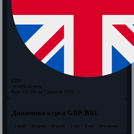
GBP
+0.44% за день
Курс ЦБ РФ на 7 августа 2026
Динамика курса GBP/BRL
7 дней
30 дней
90 дней
1 год
5 лет
Всё время