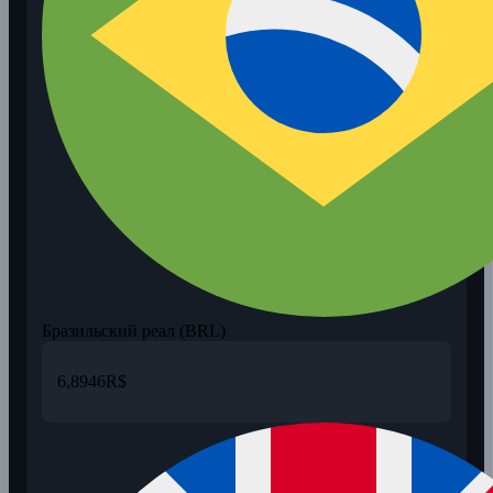
Бразильский реал (BRL)
6,8946
R$