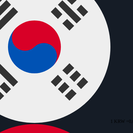
1 KRW =
0