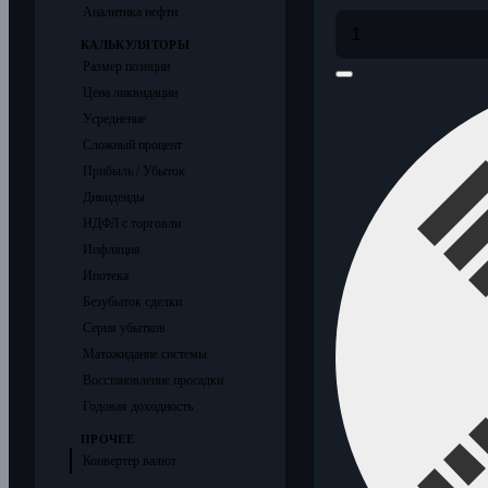
Аналитика нефти
КАЛЬКУЛЯТОРЫ
Размер позиции
Цена ликвидации
Усреднение
Сложный процент
Прибыль / Убыток
Дивиденды
НДФЛ с торговли
Инфляция
Ипотека
Безубыток сделки
Серия убытков
Матожидание системы
Восстановление просадки
Годовая доходность
ПРОЧЕЕ
Конвертер валют