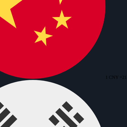
1 CNY =
21