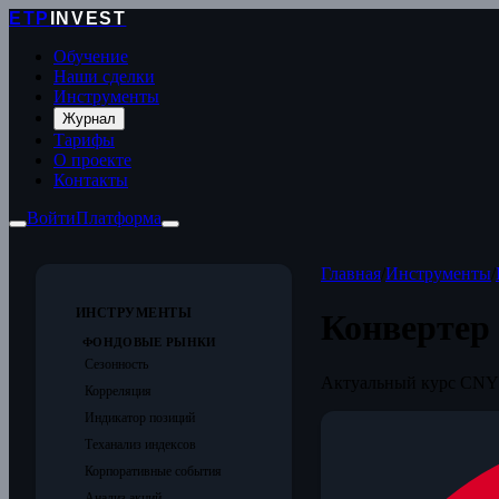
ETP
INVEST
Обучение
Наши сделки
Инструменты
Журнал
Тарифы
О проекте
Контакты
Войти
Платформа
Главная
/
Инструменты
/
ИНСТРУМЕНТЫ
Конвертер
ФОНДОВЫЕ РЫНКИ
Сезонность
Актуальный курс CNY/
Корреляция
Индикатор позиций
Теханализ индексов
Корпоративные события
Анализ акций