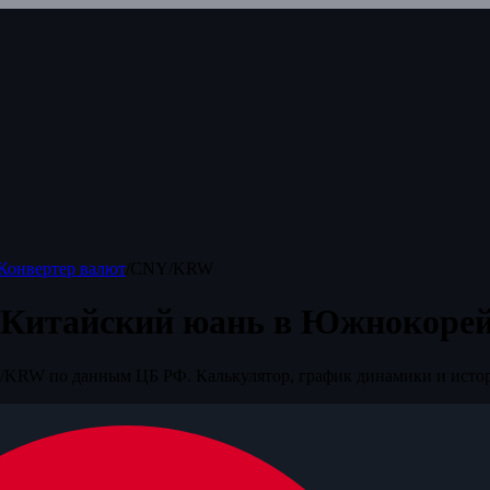
Конвертер валют
/
CNY/KRW
 Китайский юань в Южнокорей
KRW по данным ЦБ РФ. Калькулятор, график динамики и истор