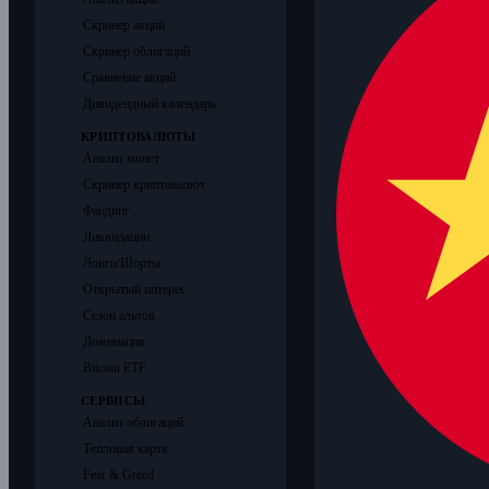
Скринер акций
Скринер облигаций
Сравнение акций
Дивидендный календарь
КРИПТОВАЛЮТЫ
Анализ монет
Скринер криптовалют
Фандинг
Ликвидации
Лонги/Шорты
Открытый интерес
Сезон альтов
Доминация
Bitcoin ETF
СЕРВИСЫ
Анализ облигаций
Тепловая карта
Fear & Greed