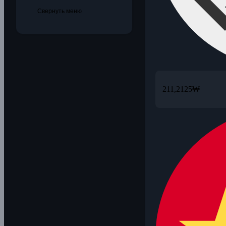
Свернуть меню
211,2125
₩