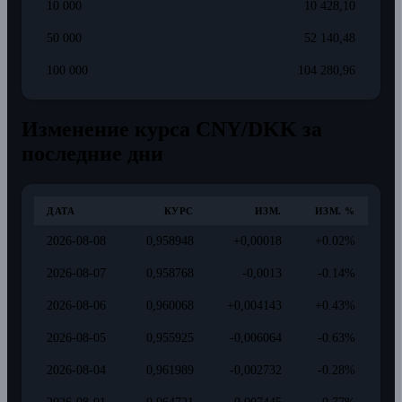
10 000
10 428,10
50 000
52 140,48
100 000
104 280,96
Изменение курса CNY/DKK за
последние дни
ДАТА
КУРС
ИЗМ.
ИЗМ. %
2026-08-08
0,958948
+0,00018
+0.02%
2026-08-07
0,958768
-0,0013
-0.14%
2026-08-06
0,960068
+0,004143
+0.43%
2026-08-05
0,955925
-0,006064
-0.63%
2026-08-04
0,961989
-0,002732
-0.28%