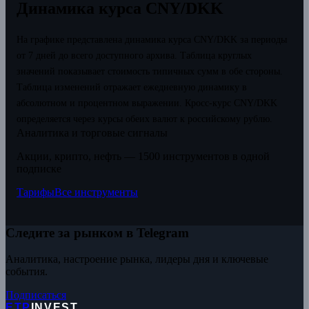
Динамика курса CNY/DKK
На графике представлена динамика курса CNY/DKK за периоды
от 7 дней до всего доступного архива. Таблица круглых
значений показывает стоимость типичных сумм в обе стороны.
Таблица изменений отражает ежедневную динамику в
абсолютном и процентном выражении.
Кросс-курс CNY/DKK
определяется через курсы обеих валют к российскому рублю.
Аналитика и торговые сигналы
Акции, крипто, нефть — 1500 инструментов в одной
подписке
Тарифы
Все инструменты
Следите за рынком в Telegram
Аналитика, настроение рынка, лидеры дня и ключевые
события.
Подписаться
ETP
INVEST