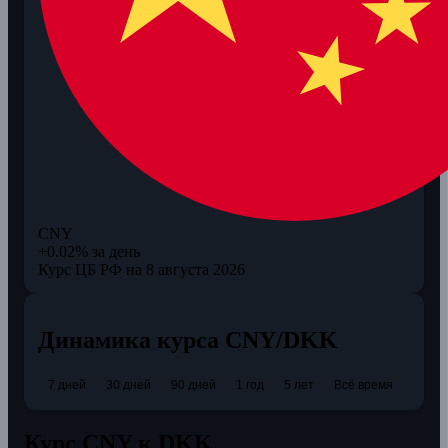
CNY
+0.02% за день
Курс ЦБ РФ на 8 августа 2026
Динамика курса CNY/DKK
7 дней
30 дней
90 дней
1 год
5 лет
Всё время
Курс CNY к DKK