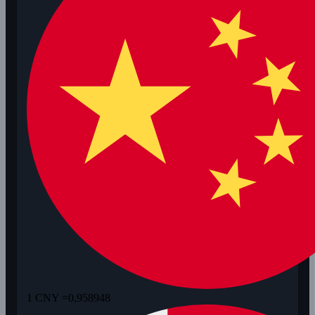
1 CNY =
0,958948