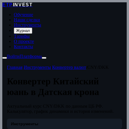
ETP
INVEST
Обучение
Наши сделки
Инструменты
Журнал
Тарифы
О проекте
Контакты
Войти
Платформа
Главная
/
Инструменты
/
Конвертер валют
/
CNY/DKK
Конвертер Китайский
юань в Датская крона
Актуальный курс CNY/DKK по данным ЦБ РФ.
Калькулятор, график динамики и история изменений.
Инструменты