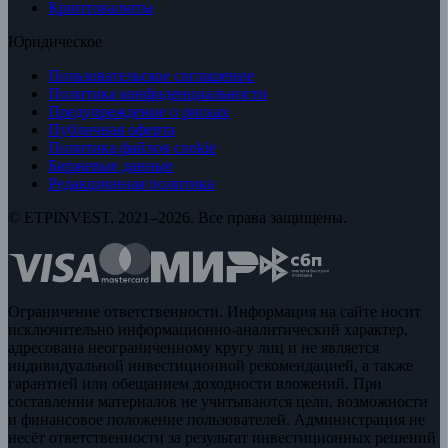
Криптовалюты
Юридическое
Пользовательское соглашение
Политика конфиденциальности
Предупреждение о рисках
Публичная оферта
Политика файлов cookie
Биржевые данные
Редакционная политика
© ETPINVEST, 2021–2026. Все права защищены.
Ограничение ответственности. Информация на сайте носит
исключительно информационно-аналитический характер,
адресована неограниченному кругу лиц и не является
индивидуальной инвестиционной рекомендацией, а также
гарантией или обещанием доходности вложений. При
составлении материалов не учитываются цели, возможности
и финансовое положение пользователей. Администрация не
несёт ответственности за результат инвестиционных решений