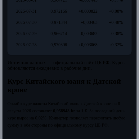
2026-08-01
0,964721
-0,007445
-0.77%
2026-07-31
0,972166
+0,000822
+0.08%
2026-07-30
0,971344
+0,00463
+0.48%
2026-07-29
0,966714
-0,003682
-0.38%
2026-07-28
0,970396
+0,003068
+0.32%
Источник данных — официальный сайт ЦБ РФ. Курсы
обновляются ежедневно в рабочие дни.
Курс Китайского юаня к Датской
кроне
Онлайн курс валюты Китайский юань к Датской кроне на 8
августа 2026 составляет
0,958948 kr
за 1 ¥.
За последний день
курс вырос на 0.02%.
Конвертер позволяет пересчитать любую
сумму в обе стороны по официальному курсу ЦБ РФ.