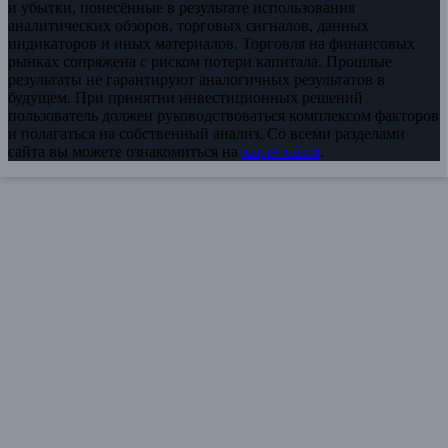
и убытки, понесённые в результате использования
аналитических обзоров, торговых сигналов, данных
индикаторов и иных материалов. Торговля на финансовых
рынках сопряжена с риском потери капитала. Прошлые
результаты не гарантируют аналогичных результатов в
будущем. При принятии инвестиционных решений
пользователь должен руководствоваться комплексом факторов
и полагаться на собственный анализ. Со всеми разделами
сайта вы можете ознакомиться на
карте сайта
.