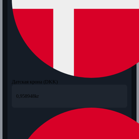
Датская крона (DKK)
0,958948
kr